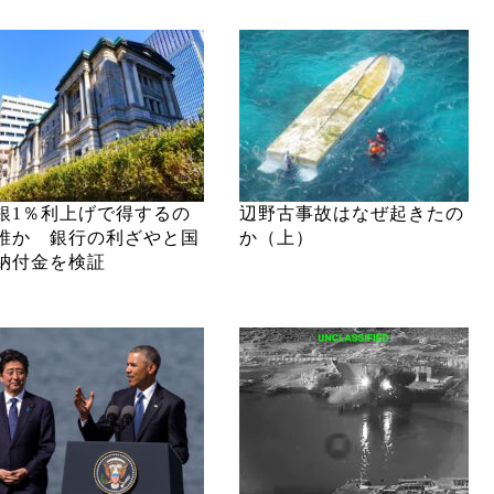
銀1％利上げで得するの
辺野古事故はなぜ起きたの
誰か 銀行の利ざやと国
か（上）
納付金を検証