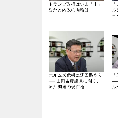
トランプ政権はいま「中」
「
対外と内政の両輪は
ル
三
ホルムズ危機に迂回路あり
「
── 山田吉彦議員に聞く、
―
原油調達の現在地
ふ