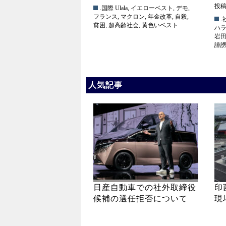
投稿日
.国際
Ulala
,
イエローベスト
,
デモ
,
フランス
,
マクロン
,
年金改革
,
自殺
,
.
貧困
,
超高齢社会
,
黄色いベスト
ハ
岩
誹
人気記事
日産自動車での社外取締役
印
候補の選任拒否について
現