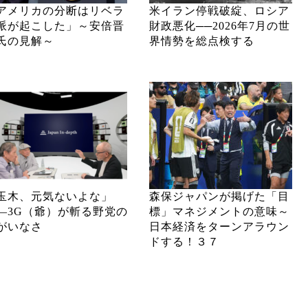
アメリカの分断はリベラ
米イラン停戦破綻、ロシア
派が起こした」～安倍晋
財政悪化──2026年7月の世
氏の見解～
界情勢を総点検する
玉木、元気ないよな」
森保ジャパンが掲げた「目
―3G（爺）が斬る野党の
標」マネジメントの意味～
がいなさ
日本経済をターンアラウン
ドする！３７