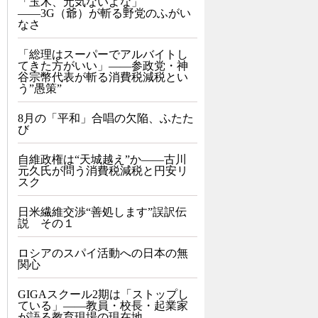
「玉木、元気ないよな」
――3G（爺）が斬る野党のふがい
なさ
「総理はスーパーでアルバイトし
てきた方がいい」――参政党・神
谷宗幣代表が斬る消費税減税とい
う”愚策”
8月の「平和」合唱の欠陥、ふたた
び
自維政権は“天城越え”か――古川
元久氏が問う消費税減税と円安リ
スク
日米繊維交渉“善処します”誤訳伝
説 その１
ロシアのスパイ活動への日本の無
関心
GIGAスクール2期は「ストップし
ている」——教員・校長・起業家
が語る教育現場の現在地