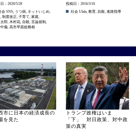
：2020/5/28
投稿日：2016/3/16
社会
SNS
,
うつ病
,
ネットいじめ
,
.社会
Ulala
,
教育
,
自殺
,
進路指導
ラ
,
制度改正
,
子育て
,
家庭
,
田太郎
,
木村花
,
自殺
,
言論規制
,
謗中傷
,
高市早苗総務相
西市に日本の経済成長の
トランプ政権はいま
場を見た
「下」 対日政策、対中政
策の真実