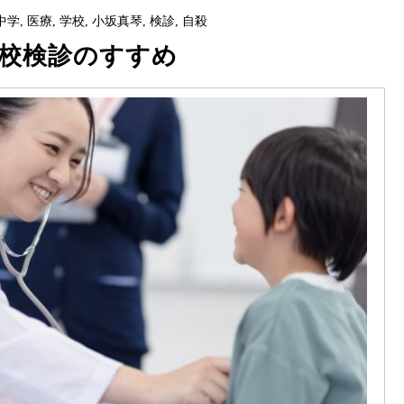
中学
,
医療
,
学校
,
小坂真琴
,
検診
,
自殺
校検診のすすめ