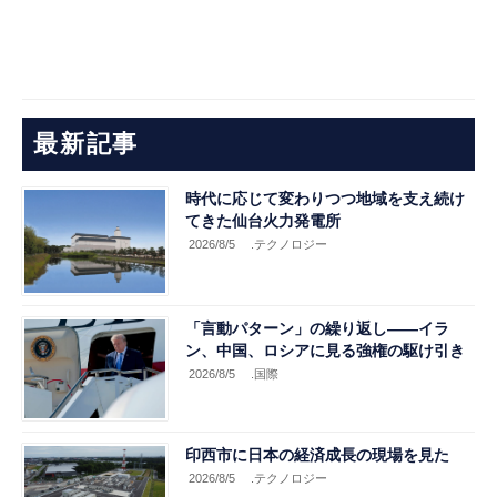
最新記事
時代に応じて変わりつつ地域を支え続け
てきた仙台火力発電所
2026/8/5
.テクノロジー
「言動パターン」の繰り返し――イラ
ン、中国、ロシアに見る強権の駆け引き
2026/8/5
.国際
印西市に日本の経済成長の現場を見た
2026/8/5
.テクノロジー