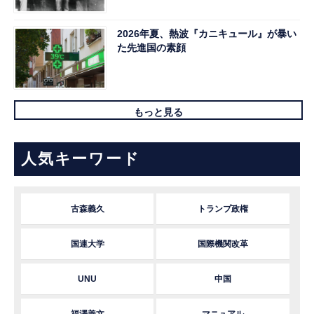
2026年夏、熱波『カニキュール』が暴い
た先進国の素顔
もっと見る
人気キーワード
古森義久
トランプ政権
国連大学
国際機関改革
UNU
中国
福澤善文
マニュアル