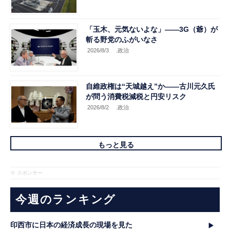
「玉木、元気ないよな」――3G（爺）が
斬る野党のふがいなさ
2026/8/3
.政治
自維政権は“天城越え”か――古川元久氏
が問う消費税減税と円安リスク
2026/8/2
.政治
もっと見る
※ スポンサー
今週のランキング
印西市に日本の経済成長の現場を見た