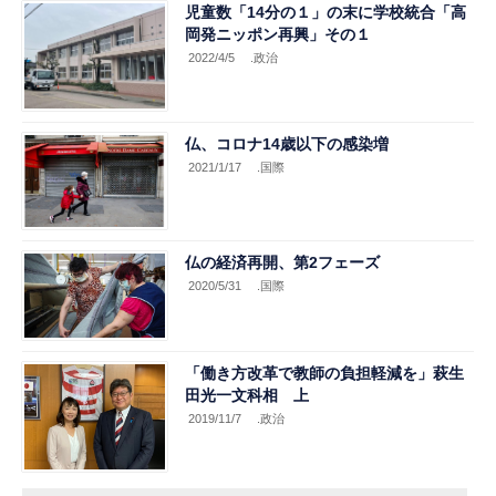
児童数「14分の１」の末に学校統合「高
岡発ニッポン再興」その１
2022/4/5
.政治
仏、コロナ14歳以下の感染増
2021/1/17
.国際
仏の経済再開、第2フェーズ
2020/5/31
.国際
「働き方改革で教師の負担軽減を」萩生
田光一文科相 上
2019/11/7
.政治