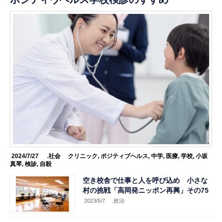
2024/7/27
.社会
クリニック
,
ポジティブヘルス
,
中学
,
医療
,
学校
,
小坂
真琴
,
検診
,
自殺
空き校舎で仕事と人を呼び込め 小さな
村の挑戦「高岡発ニッポン再興」その75
2023/5/7
.政治