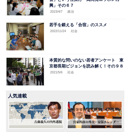
興」その６７
2023/4/7
.政治
若手を鍛える「合宿」のススメ
2022/11/24
.社会
本質的な問いのない若者アンケート 東
京都長期ビジョンを読み解く！その９８
2021/5/6
.社会
人気連載