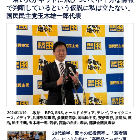
で判断しているという仮説に私は立たない」
国民民主党玉木雄一郎代表
2024/11/19
.政治
BPO
,
SNS
,
オールドメディア
,
テレビ
,
フェイクニュ
ース
,
メディア
,
兵庫県知事選
,
参議院選挙
,
国民民主党
,
安倍宏行
,
放送法
,
政
治
,
民主主義
,
玉木雄一郎
,
若者
,
言論の自由
,
選挙
,
都議会議員選挙
20代前半、驚きの低投票率…「若者議
会」という仕掛け「高岡発ニッポン再