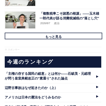
「複数税率こそ諸悪の根源」――玉木雄
一郎代表が語る消費税減税の”落とし穴”
2026/8/7
.政治
もっと見る
※ スポンサー
今週のランキング
「主権の存する国民の総意」とは何か――石破茂・元総理
が問う皇室典範改正の“素通り”された論点
辺野古事故はなぜ起きたのか（上）
アメリカは日本の憲法をどうみるのか