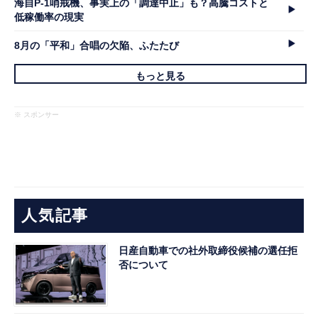
海自P-1哨戒機、事実上の「調達中止」も？高騰コストと
低稼働率の現実
8月の「平和」合唱の欠陥、ふたたび
もっと見る
※ スポンサー
人気記事
日産自動車での社外取締役候補の選任拒
否について