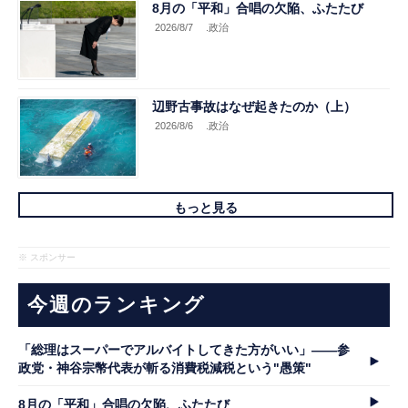
8月の「平和」合唱の欠陥、ふたたび
2026/8/7
.政治
辺野古事故はなぜ起きたのか（上）
2026/8/6
.政治
もっと見る
※ スポンサー
今週のランキング
「総理はスーパーでアルバイトしてきた方がいい」――参
政党・神谷宗幣代表が斬る消費税減税という"愚策"
8月の「平和」合唱の欠陥、ふたたび