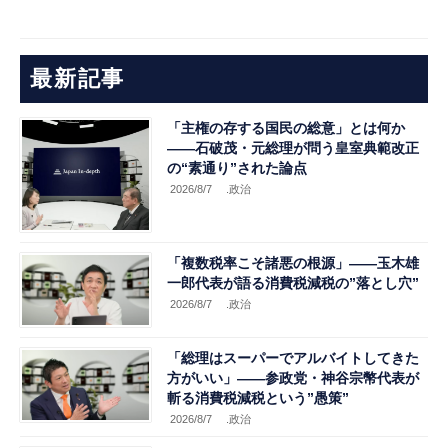
最新記事
「主権の存する国民の総意」とは何か
――石破茂・元総理が問う皇室典範改正
の“素通り”された論点
2026/8/7
.政治
「複数税率こそ諸悪の根源」――玉木雄
一郎代表が語る消費税減税の”落とし穴”
2026/8/7
.政治
「総理はスーパーでアルバイトしてきた
方がいい」――参政党・神谷宗幣代表が
斬る消費税減税という”愚策”
2026/8/7
.政治