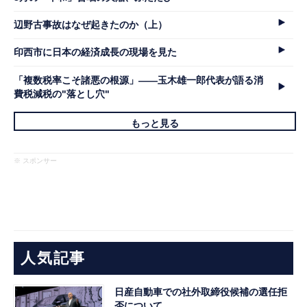
辺野古事故はなぜ起きたのか（上）
印西市に日本の経済成長の現場を見た
「複数税率こそ諸悪の根源」――玉木雄一郎代表が語る消
費税減税の"落とし穴"
もっと見る
※ スポンサー
人気記事
日産自動車での社外取締役候補の選任拒
否について