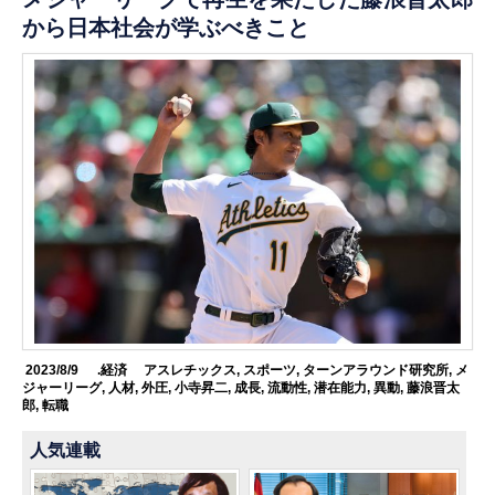
から日本社会が学ぶべきこと
2023/8/9
.経済
アスレチックス
,
スポーツ
,
ターンアラウンド研究所
,
メ
ジャーリーグ
,
人材
,
外圧
,
小寺昇二
,
成長
,
流動性
,
潜在能力
,
異動
,
藤浪晋太
郎
,
転職
人気連載