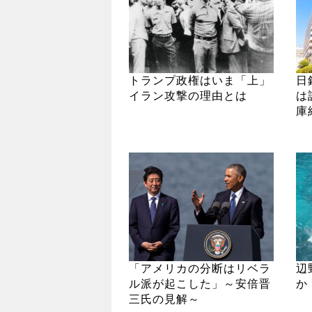
トランプ政権はいま「上」
日
イラン攻撃の理由とは
は
庫
「アメリカの分断はリベラ
辺
ル派が起こした」～安倍晋
か
三氏の見解～