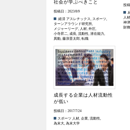
社会が学ぶべきこと
投稿日
投稿日：2023/8/9
.
人
.経済
アスレチックス
,
スポーツ
,
神
ターンアラウンド研究所
,
財
メジャーリーグ
,
人材
,
外圧
,
小寺昇二
,
成長
,
流動性
,
潜在能力
,
異動
,
藤浪晋太郎
,
転職
成長する企業は人材流動性
が低い
投稿日：2017/7/24
スポーツ
人材
,
企業
,
流動性
,
為末大
,
為末大学