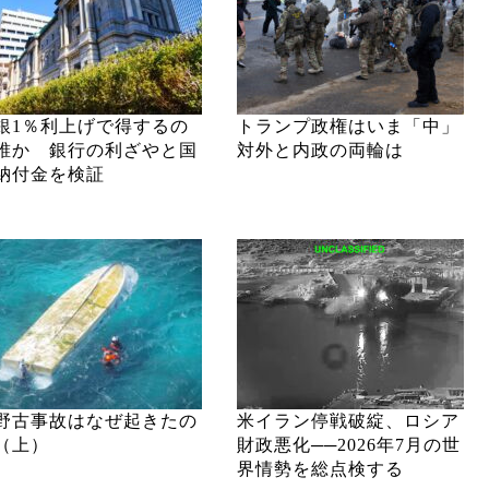
銀1％利上げで得するの
トランプ政権はいま「中」
誰か 銀行の利ざやと国
対外と内政の両輪は
納付金を検証
野古事故はなぜ起きたの
米イラン停戦破綻、ロシア
（上）
財政悪化──2026年7月の世
界情勢を総点検する