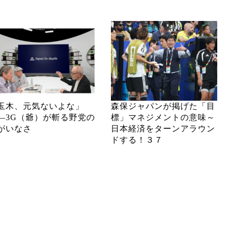
玉木、元気ないよな」
森保ジャパンが掲げた「目
―3G（爺）が斬る野党の
標」マネジメントの意味～
がいなさ
日本経済をターンアラウン
ドする！３７