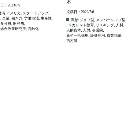
本
：2023/7/2
投稿日：2022/7/6
経済
アメリカ
,
スタートアップ
,
材
,
企業
,
働き方
,
労働市場
,
生産性
,
.政治
ジョブ型
,
メンバーシップ型
津多可思
,
財務省
,
,
リカレント教育
,
リスキング
,
人材
,
務総合政策研究所
,
高齢化
人的資本
,
人財
,
参議院
,
新卒一括採用
,
終身雇用
,
職業訓練
,
西村健