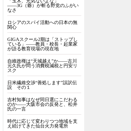
「玉木、元気ないよな」
――3G（爺）が斬る野党のふがい
なさ
ロシアのスパイ活動への日本の無
関心
GIGAスクール2期は「ストップし
ている」——教員・校長・起業家
が語る教育現場の現在地
自維政権は“天城越え”か――古川
元久氏が問う消費税減税と円安リ
スク
日米繊維交渉“善処します”誤訳伝
説 その１
吉村知事はなぜ同日選にこだわる
のか――大阪市会の反発と、松井
氏の一言
時代に応じて変わりつつ地域を支
え続けてきた仙台火力発電所