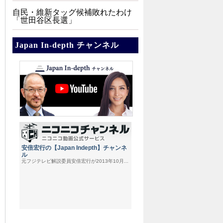
自民・維新タッグ候補敗れたわけ
「世田谷区長選」
Japan In-depth チャンネル