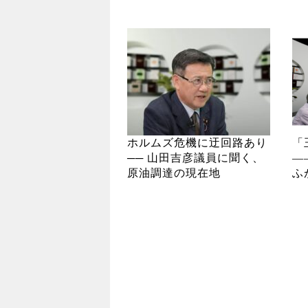
ホルムズ危機に迂回路あり
「
── 山田吉彦議員に聞く、
―
原油調達の現在地
ふ