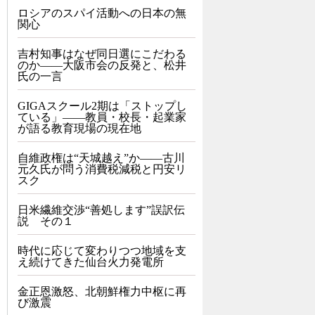
ロシアのスパイ活動への日本の無
関心
吉村知事はなぜ同日選にこだわる
のか――大阪市会の反発と、松井
氏の一言
GIGAスクール2期は「ストップし
ている」——教員・校長・起業家
が語る教育現場の現在地
自維政権は“天城越え”か――古川
元久氏が問う消費税減税と円安リ
スク
日米繊維交渉“善処します”誤訳伝
説 その１
時代に応じて変わりつつ地域を支
え続けてきた仙台火力発電所
金正恩激怒、北朝鮮権力中枢に再
び激震