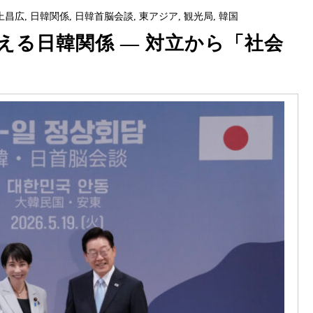
上昌広
,
日韓関係
,
日韓首脳会談
,
東アジア
,
観光局
,
韓国
える日韓関係 ― 対立から「社会