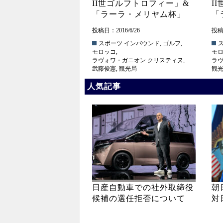
II世ゴルフトロフィー」&
I
「ラーラ・メリヤム杯」
「
投稿日：2016/6/26
投稿日
スポーツ
インバウンド
,
ゴルフ
,
モロッコ
,
モ
ラヴォワ・ガニオン クリスティヌ
,
ラヴ
武藤俊憲
,
観光局
観
人気記事
日産自動車での社外取締役
朝
候補の選任拒否について
対