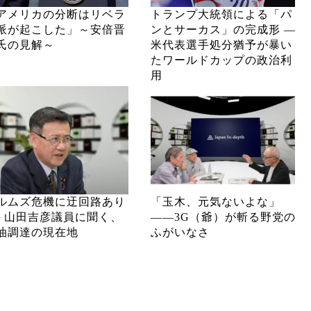
アメリカの分断はリベラ
トランプ大統領による「パ
派が起こした」～安倍晋
ンとサーカス」の完成形 ―
氏の見解～
米代表選手処分猶予が暴い
たワールドカップの政治利
用
ルムズ危機に迂回路あり
「玉木、元気ないよな」
─ 山田吉彦議員に聞く、
――3G（爺）が斬る野党の
油調達の現在地
ふがいなさ