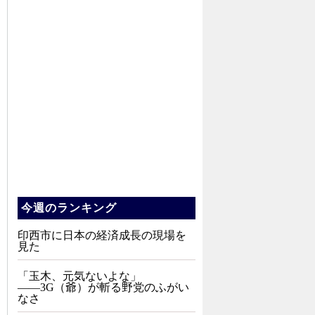
今週のランキング
印西市に日本の経済成長の現場を
見た
「玉木、元気ないよな」
――3G（爺）が斬る野党のふがい
なさ