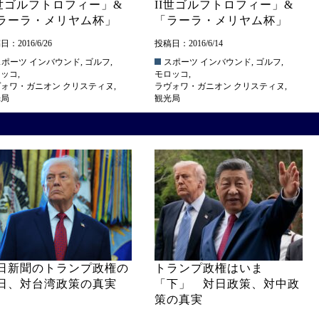
I世ゴルフトロフィー」&
II世ゴルフトロフィー」&
ラーラ・メリヤム杯」
「ラーラ・メリヤム杯」
：2016/6/26
投稿日：2016/6/14
スポーツ
インバウンド
,
ゴルフ
,
スポーツ
インバウンド
,
ゴルフ
,
ロッコ
,
モロッコ
,
ォワ・ガニオン クリスティヌ
,
ラヴォワ・ガニオン クリスティヌ
,
光局
観光局
日新聞のトランプ政権の
トランプ政権はいま
日、対台湾政策の真実
「下」 対日政策、対中政
策の真実