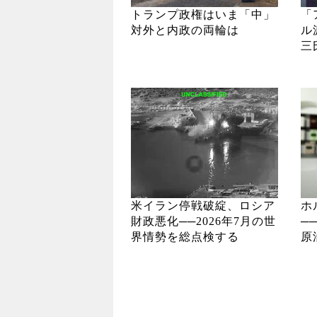
トランプ政権はいま「中」
「
対外と内政の両輪は
ル
三
米イラン停戦破綻、ロシア
ホ
財政悪化──2026年7月の世
─
界情勢を総点検する
原