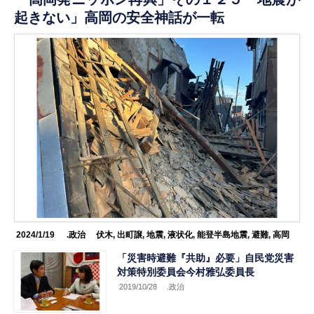
起きない」高岡の安全神話が一転
2024/1/19
.政治
伏木
,
出町譲
,
地震
,
液状化
,
能登半島地震
,
避難
,
高岡
「災害時避難『共助』必要」自民党災害
対策特別委員会今村雅弘委員長
2019/10/28
.政治