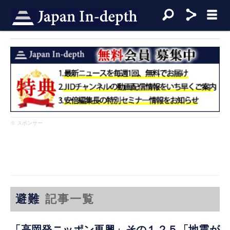
※ スポンサー
避難
記事一覧
「高岡発ニッポン再興」その１２５「地震が