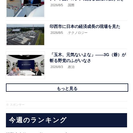
2026/8/5
.国際
印西市に日本の経済成長の現場を見た
2026/8/5
.テクノロジー
「玉木、元気ないよな」――3G（爺）が
斬る野党のふがいなさ
2026/8/3
.政治
もっと見る
※ スポンサー
今週のランキング