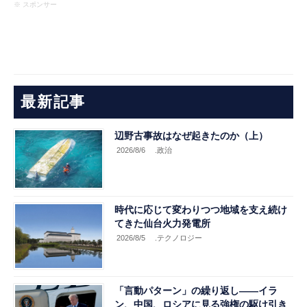
※ スポンサー
最新記事
辺野古事故はなぜ起きたのか（上）
2026/8/6
.政治
時代に応じて変わりつつ地域を支え続け
てきた仙台火力発電所
2026/8/5
.テクノロジー
「言動パターン」の繰り返し――イラ
ン、中国、ロシアに見る強権の駆け引き