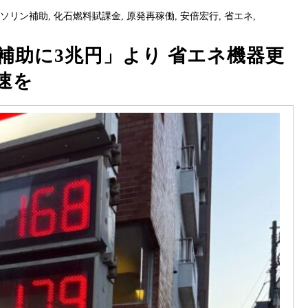
ガソリン補助
,
化石燃料賦課金
,
原発再稼働
,
安倍宏行
,
省エネ
,
補助に3兆円」より 省エネ機器更
速を