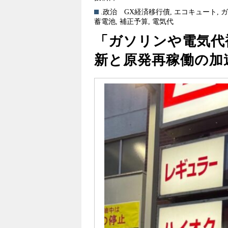
.政治
GX経済移行債
,
エコキュート
,
蓄電池
,
補正予算
,
電気代
「ガソリンや電気代
新と原発再稼働の加