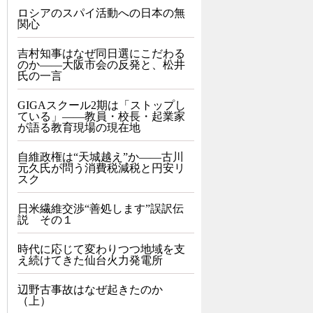
ロシアのスパイ活動への日本の無
関心
吉村知事はなぜ同日選にこだわる
のか――大阪市会の反発と、松井
氏の一言
GIGAスクール2期は「ストップし
ている」——教員・校長・起業家
が語る教育現場の現在地
自維政権は“天城越え”か――古川
元久氏が問う消費税減税と円安リ
スク
日米繊維交渉“善処します”誤訳伝
説 その１
時代に応じて変わりつつ地域を支
え続けてきた仙台火力発電所
辺野古事故はなぜ起きたのか
（上）