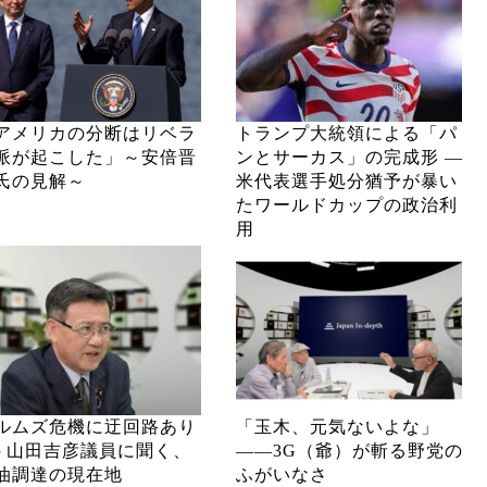
アメリカの分断はリベラ
トランプ大統領による「パ
派が起こした」～安倍晋
ンとサーカス」の完成形 ―
氏の見解～
米代表選手処分猶予が暴い
たワールドカップの政治利
用
ルムズ危機に迂回路あり
「玉木、元気ないよな」
─ 山田吉彦議員に聞く、
――3G（爺）が斬る野党の
油調達の現在地
ふがいなさ