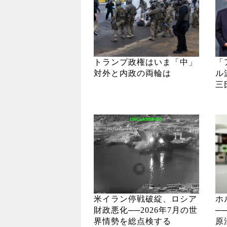
トランプ政権はいま「中」
「
対外と内政の両輪は
ル
三
米イラン停戦破綻、ロシア
ホ
財政悪化──2026年7月の世
─
界情勢を総点検する
原