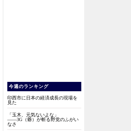
今週のランキング
印西市に日本の経済成長の現場を
見た
「玉木、元気ないよな」
――3G（爺）が斬る野党のふがい
なさ