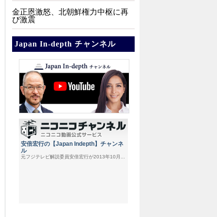
金正恩激怒、北朝鮮権力中枢に再
び激震
Japan In-depth チャンネル