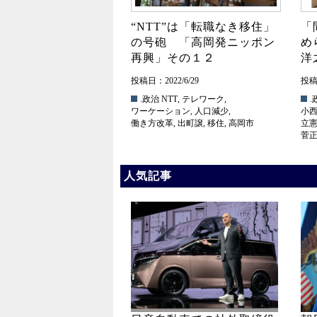
“NTT”は「転職なき移住」
「
の号砲 「高岡発ニッポン
め
再興」その１２
洋
投稿日：2022/6/29
投稿日
.政治
NTT
,
テレワーク
,
.
ワーケーション
,
人口減少
,
小
働き方改革
,
出町譲
,
移住
,
高岡市
立
菅
人気記事