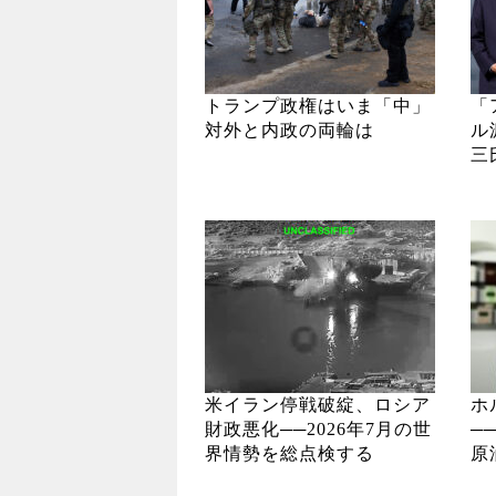
トランプ政権はいま「中」
「
対外と内政の両輪は
ル
三
米イラン停戦破綻、ロシア
ホ
財政悪化──2026年7月の世
─
界情勢を総点検する
原