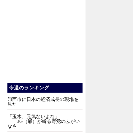
今週のランキング
印西市に日本の経済成長の現場を
見た
「玉木、元気ないよな」
――3G（爺）が斬る野党のふがい
なさ