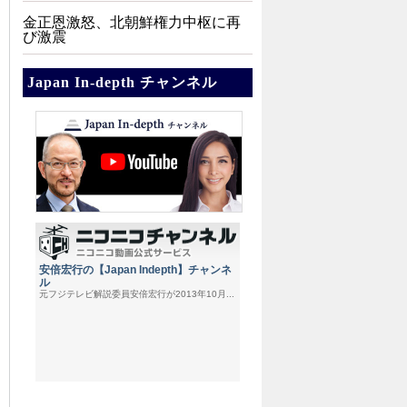
金正恩激怒、北朝鮮権力中枢に再
び激震
Japan In-depth チャンネル