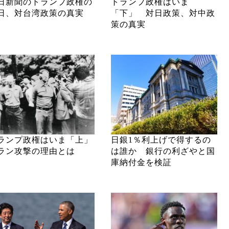
日新聞のトランプ政権の
トランプ政権はいま
日、対台湾政策の真実
「下」 対日政策、対中政
策の真実
ランプ政権はいま「上」
日銀1％利上げで得するの
ラン攻撃の理由とは
は誰か 銀行の利ざやと国
庫納付金を検証