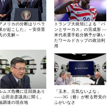
アメリカの分断はリベラ
トランプ大統領による「パ
派が起こした」～安倍晋
ンとサーカス」の完成形 ―
氏の見解～
米代表選手処分猶予が暴い
たワールドカップの政治利
用
ルムズ危機に迂回路あり
「玉木、元気ないよな」
─ 山田吉彦議員に聞く、
――3G（爺）が斬る野党の
油調達の現在地
ふがいなさ