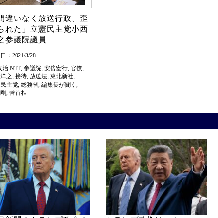
間違いなく放送行政、歪
られた」立憲民主党小西
之参議院議員
：2021/3/28
政治
NTT
,
参議院
,
安倍宏行
,
官僚
,
西洋之
,
接待
,
放送法
,
東北新社
,
憲民主党
,
総務省
,
編集長が聞く
,
正剛
,
菅首相