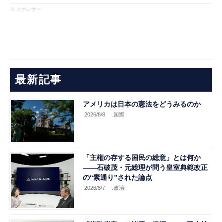
※ スポンサー
最新記事
アメリカは日本の憲法をどうみるのか
2026/8/8
.国際
「主権の存する国民の総意」とは何か
――石破茂・元総理が問う皇室典範改正
の“素通り”された論点
2026/8/7
.政治