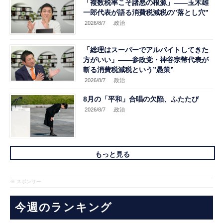
「複数税率こそ諸悪の根源」――玉木雄
一郎代表が語る消費税減税の”落とし穴”
2026/8/7
.政治
「総理はスーパーでアルバイトしてきた
方がいい」――参政党・神谷宗幣代表が
斬る消費税減税という”愚策”
2026/8/7
.政治
8月の「平和」合唱の欠陥、ふたたび
2026/8/7
.政治
もっと見る
※ スポンサー
今週のランキング