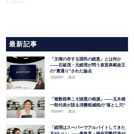
※ スポンサー
最新記事
「主権の存する国民の総意」とは何か
――石破茂・元総理が問う皇室典範改正
の“素通り”された論点
2026/8/7
.政治
「複数税率こそ諸悪の根源」――玉木雄
一郎代表が語る消費税減税の”落とし穴”
2026/8/7
.政治
「総理はスーパーでアルバイトしてきた
方がいい」――参政党・神谷宗幣代表が