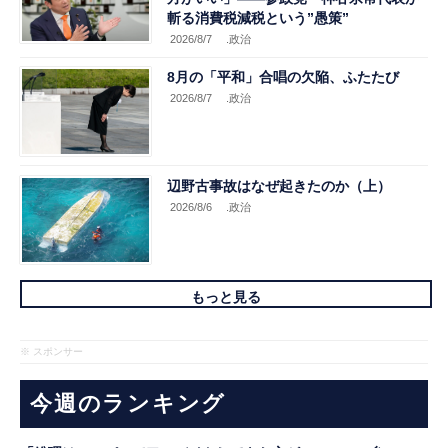
斬る消費税減税という”愚策”
2026/8/7
.政治
8月の「平和」合唱の欠陥、ふたたび
2026/8/7
.政治
辺野古事故はなぜ起きたのか（上）
2026/8/6
.政治
もっと見る
※ スポンサー
今週のランキング