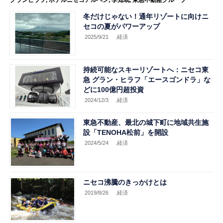
グランヒラフ
,
ホテルニセコアルペン
,
李知珉
,
東急不動産グループ
冬だけじゃない！通年リゾートに向けニ
セコの夏がパワーアップ
2025/9/21
.経済
持続可能なスキーリゾートへ：ニセコ東
急 グラン・ヒラフ「エースゴンドラ」な
どに100億円超投資
2024/12/3
.経済
東急不動産、最北の城下町に地域共生施
設「TENOHA松前」を開設
2024/5/24
.経済
ニセコ沸騰のきっかけとは
2019/8/26
.経済