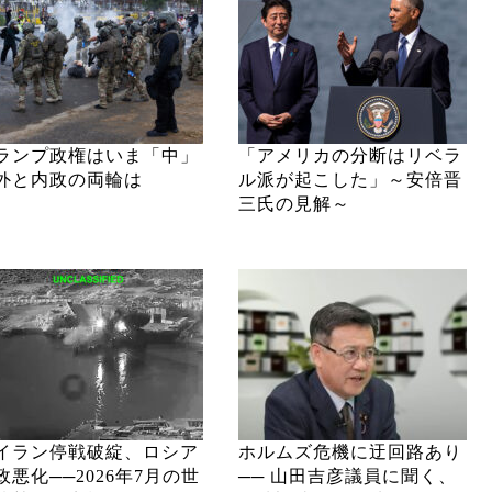
ランプ政権はいま「中」
「アメリカの分断はリベラ
外と内政の両輪は
ル派が起こした」～安倍晋
三氏の見解～
イラン停戦破綻、ロシア
ホルムズ危機に迂回路あり
政悪化──2026年7月の世
── 山田吉彦議員に聞く、