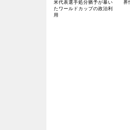
米代表選手処分猶予が暴い
界
たワールドカップの政治利
用