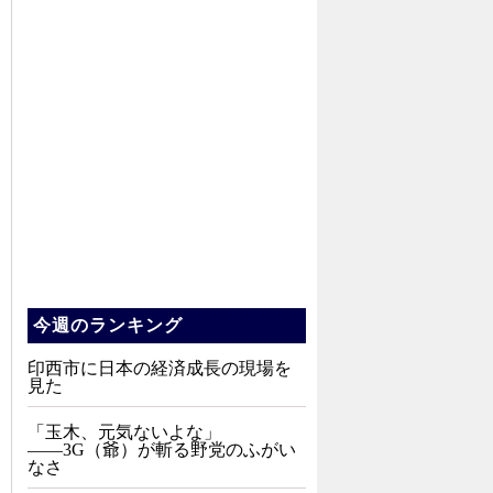
今週のランキング
印西市に日本の経済成長の現場を
見た
「玉木、元気ないよな」
――3G（爺）が斬る野党のふがい
なさ