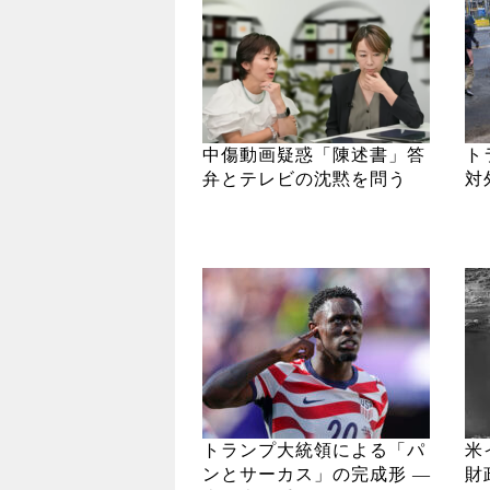
中傷動画疑惑「陳述書」答
ト
弁とテレビの沈黙を問う
対
トランプ大統領による「パ
米
ンとサーカス」の完成形 ―
財