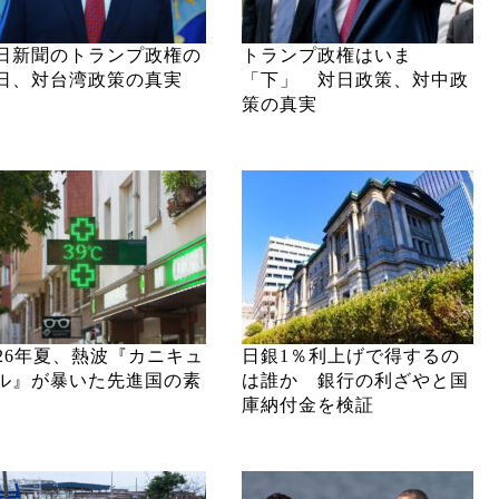
日新聞のトランプ政権の
トランプ政権はいま
日、対台湾政策の真実
「下」 対日政策、対中政
策の真実
026年夏、熱波『カニキュ
日銀1％利上げで得するの
ル』が暴いた先進国の素
は誰か 銀行の利ざやと国
庫納付金を検証