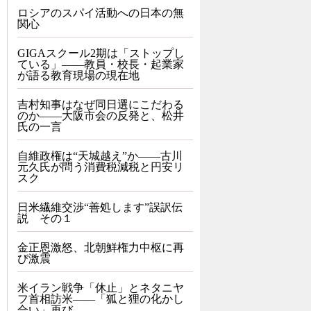
ロシアのスパイ活動への日本の無
関心
GIGAスクール2期は「ストップし
ている」——教員・校長・起業家
が語る教育現場の現在地
吉村知事はなぜ同日選にこだわる
のか――大阪市会の反発と、松井
氏の一言
自維政権は“天城越え”か――古川
元久氏が問う消費税減税と円安リ
スク
日米繊維交渉“善処します”誤訳伝
説 その１
金正恩激怒、北朝鮮権力中枢に再
び激震
米イラン戦争「休止」とネタニヤ
フ首相訪米――「狐と狸の化かし
合い」再び