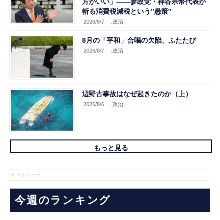
方がいい」――参政党・神谷宗幣代表が
斬る消費税減税という”愚策”
2026/8/7
.政治
8月の「平和」合唱の欠陥、ふたたび
2026/8/7
.政治
辺野古事故はなぜ起きたのか（上）
2026/8/6
.政治
もっと見る
※ スポンサー
今週のランキング