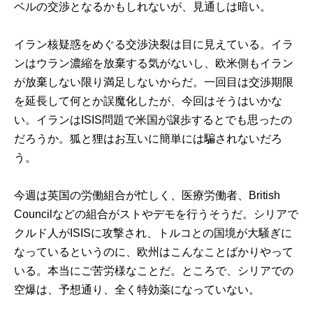
ベルの交渉となるかもしれないが、見通しは暗い。
イラン核疑惑をめぐる交渉決裂は目に見えている。イラ
ンはウラン濃縮を放棄する気がないし、欧米側もイラン
が放棄しない限り満足しないからだ。一回目は交渉期限
を延長して何とか誤魔化したが、今回はそうはいかな
い。イランはISIS問題で米国が譲歩するとでも思ったの
だろうか。狐と狸はお互いに簡単には騙されないだろ
う。
今週は英国の労働組合が忙しく、医療労働者、British
Councilなどの組合がストやデモを行うそうだ。シリアで
クルド人がISISに攻撃され、トルコとの国境が大騒ぎに
なっているというのに、欧州はこんなことばかりやって
いる。本当にご苦労様なことだ。ところで、シリアでの
空爆は、予想通り、全く特効薬になっていない。