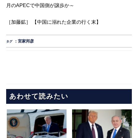
月のAPECで中国側が譲歩か～
［加藤鉱］ 【中国に溺れた企業の行く末】
：
宮家邦彦
タグ
あわせて読みたい