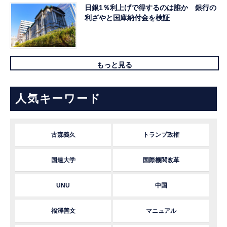
日銀1％利上げで得するのは誰か 銀行の
利ざやと国庫納付金を検証
もっと見る
人気キーワード
古森義久
トランプ政権
国連大学
国際機関改革
UNU
中国
福澤善文
マニュアル