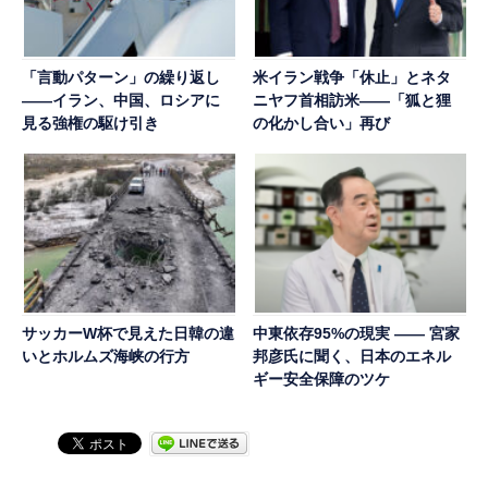
「言動パターン」の繰り返し
米イラン戦争「休止」とネタ
――イラン、中国、ロシアに
ニヤフ首相訪米――「狐と狸
見る強権の駆け引き
の化かし合い」再び
サッカーW杯で見えた日韓の違
中東依存95%の現実 ―― 宮家
いとホルムズ海峡の行方
邦彦氏に聞く、日本のエネル
ギー安全保障のツケ