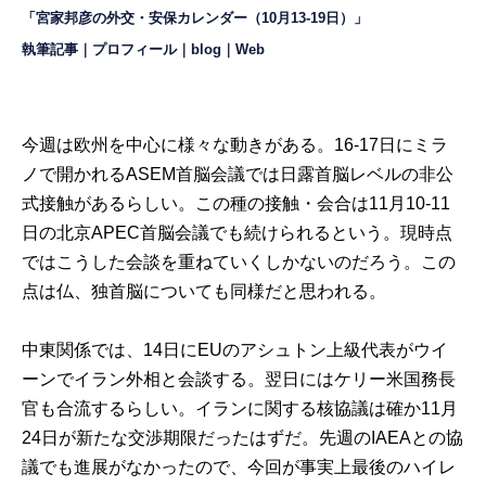
「宮家邦彦の外交・安保カレンダー（10月13-19日）」
執筆記事
｜
プロフィール
｜
blog
｜
Web
今週は欧州を中心に様々な動きがある。16-17日にミラ
ノで開かれるASEM首脳会議では日露首脳レベルの非公
式接触があるらしい。この種の接触・会合は11月10-11
日の北京APEC首脳会議でも続けられるという。現時点
ではこうした会談を重ねていくしかないのだろう。この
点は仏、独首脳についても同様だと思われる。
中東関係では、14日にEUのアシュトン上級代表がウイ
ーンでイラン外相と会談する。翌日にはケリー米国務長
官も合流するらしい。イランに関する核協議は確か11月
24日が新たな交渉期限だったはずだ。先週のIAEAとの協
議でも進展がなかったので、今回が事実上最後のハイレ