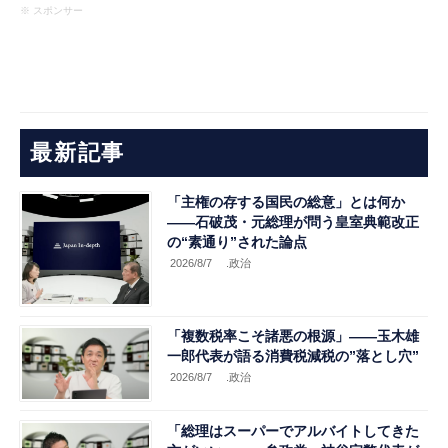
※ スポンサー
最新記事
「主権の存する国民の総意」とは何か
――石破茂・元総理が問う皇室典範改正
の“素通り”された論点
2026/8/7
.政治
「複数税率こそ諸悪の根源」――玉木雄
一郎代表が語る消費税減税の”落とし穴”
2026/8/7
.政治
「総理はスーパーでアルバイトしてきた