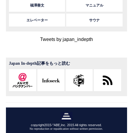
福澤善文
マニュアル
エレベーター
サウナ
Tweets by japan_indepth
Japan In-depth記事をもっと読む
copyright2015-"ABE,Inc. 2015 All rights reserved.
No reproduction or republication without written permission.