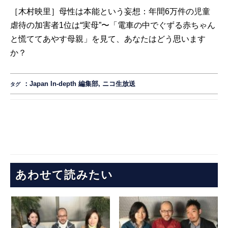
［木村映里］母性は本能という妄想：年間6万件の児童
虐待の加害者1位は“実母”〜「電車の中でぐずる赤ちゃん
と慌ててあやす母親」を見て、あなたはどう思います
か？
：
Japan In-depth 編集部
,
ニコ生放送
タグ
あわせて読みたい