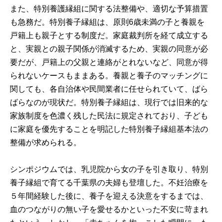
また、特別養護縁組に関する法整備や、適切な予算措置
も急務だ。特別養子縁組は、原則6歳未満の子と養親を
戸籍上も親子とする制度だ。家庭裁判所を経て成立する
と、実親との親子関係が消滅するため、実親の同意が必
要だが、戸籍上の父親と連絡がとれないなど、同意が得
られないケースもままある。養親と養子のマッチングに
関しても、各自治体や民間業者に任せられていて、ばら
ばらなのが現状だ。特別養子縁組は、現行では旧来的な
家族制度を色濃く残した民法に規定されており、子ども
に家庭を優先することを明記した特別養子縁組基本法の
整備が求められる。
シンポジウムでは、乳児院から女の子を引き取り、特別
養子縁組で育てる千葉県の夫婦も登壇した。不妊治療を
５年間経験した後に、養子を迎える決意をするまでは、
血のつながりの無い子を愛せるかといった不安に苛まれ