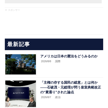
※ スポンサー
最新記事
アメリカは日本の憲法をどうみるのか
2026/8/8
.国際
「主権の存する国民の総意」とは何か
――石破茂・元総理が問う皇室典範改正
の“素通り”された論点
2026/8/7
.政治