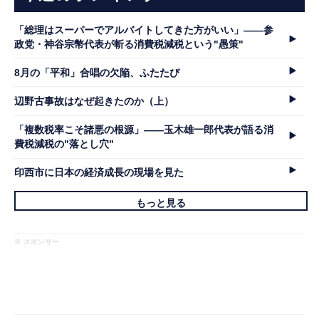
「総理はスーパーでアルバイトしてきた方がいい」――参
政党・神谷宗幣代表が斬る消費税減税という"愚策"
8月の「平和」合唱の欠陥、ふたたび
辺野古事故はなぜ起きたのか（上）
「複数税率こそ諸悪の根源」――玉木雄一郎代表が語る消
費税減税の"落とし穴"
印西市に日本の経済成長の現場を見た
もっと見る
※ スポンサー