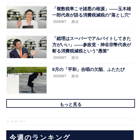
「複数税率こそ諸悪の根源」――玉木雄
一郎代表が語る消費税減税の”落とし穴”
2026/8/7
.政治
「総理はスーパーでアルバイトしてきた
方がいい」――参政党・神谷宗幣代表が
斬る消費税減税という”愚策”
2026/8/7
.政治
8月の「平和」合唱の欠陥、ふたたび
2026/8/7
.政治
もっと見る
※ スポンサー
今週のランキング