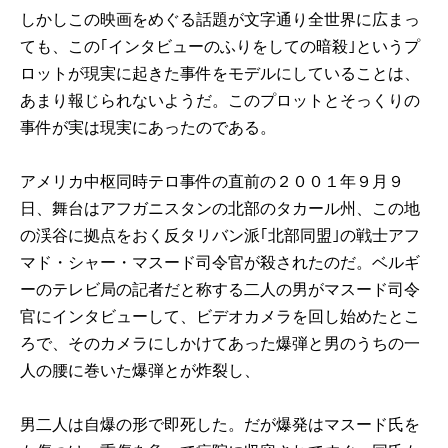
しかしこの映画をめぐる話題が文字通り全世界に広まっ
ても、この｢インタビューのふりをしての暗殺｣というプ
ロットが現実に起きた事件をモデルにしていることは、
あまり報じられないようだ。このプロットとそっくりの
事件が実は現実にあったのである。
アメリカ中枢同時テロ事件の直前の２００１年９月９
日、舞台はアフガニスタンの北部のタカール州、この地
の渓谷に拠点をおく反タリバン派｢北部同盟｣の戦士アフ
マド・シャー・マスード司令官が殺されたのだ。ベルギ
ーのテレビ局の記者だと称する二人の男がマスード司令
官にインタビューして、ビデオカメラを回し始めたとこ
ろで、そのカメラにしかけてあった爆弾と男のうちの一
人の腰に巻いた爆弾とが炸裂し、
男二人は自爆の形で即死した。だが爆発はマスード氏を