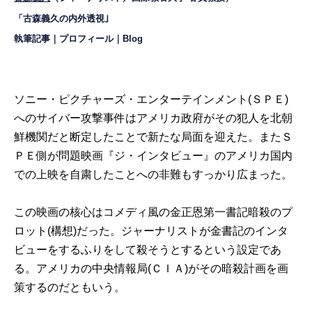
「古森義久の内外透視｣
執筆記事
｜
プロフィール
｜
Blog
ソニー・ピクチャーズ・エンターテインメント(ＳＰＥ)
へのサイバー攻撃事件はアメリカ政府がその犯人を北朝
鮮機関だと断定したことで新たな局面を迎えた。またＳ
ＰＥ側が問題映画『ジ・インタビュー』のアメリカ国内
での上映を自粛したことへの非難もすっかり広まった。
この映画の核心はコメディ風の金正恩第一書記暗殺のプ
ロット(構想)だった。ジャーナリストが金書記のインタ
ビューをするふりをして殺そうとするという設定であ
る。アメリカの中央情報局(ＣＩＡ)がその暗殺計画を画
策するのだともいう。