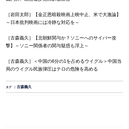
［岩田太郎］【金正恩暗殺映画上映中止、米で大激論】
～日本批判映画には冷静な対応を～
［古森義久］【北朝鮮関与か？ソニーへのサイバー攻
撃】～ソニー関係者の関与疑惑も浮上～
［古森義久］＜中国の6分の1を占めるウイグル＞中国当
局のウイグル民族弾圧はテロの危険を高める
：
古森義久
タグ