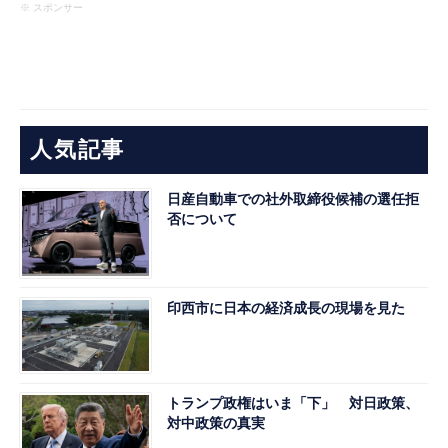
※ スポンサー
人気記事
日産自動車での社外取締役候補の選任拒
否について
印西市に日本の経済成長の現場を見た
トランプ政権はいま「下」 対日政策、
対中政策の真実