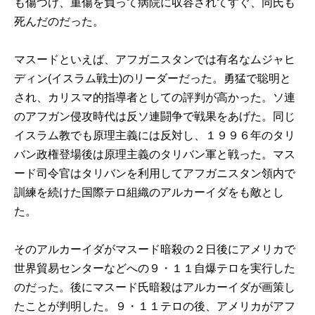
も傷つけ、重傷を負って病院に収容されてすぐ、同氏も
死んだのだった。
マスードといえば、アフガニスタンでは有名なムジャヒ
ディン(イスラム戦士)のリーダーだった。勇猛で聡明と
され、カリスマ的指導者としての評判が高かった。ソ連
のアフガン侵攻時代は反ソ連闘争で戦果をあげた。同じ
イスラム教でも原理主義には反対し、１９９６年のタリ
バン政権登場後は原理主義のタリバン軍と戦った。マス
ード司令官はタリバンを利用してアフガニスタン領内で
訓練を続けた国際テロ組織のアルカーイダをも敵とし
た。
そのアルカーイダがマスード暗殺の２日後にアメリカで
世界貿易センターなどへの９・１１自爆テロを実行した
のだった。後にマスード氏暗殺はアルカーイダが画策し
たことが判明した。９・１１テロの後、アメリカがアフ