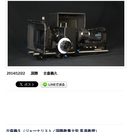
2014/12/22
.国際
古森義久
古森義久
（ジャーナリスト／国際教養大学 客員教授）