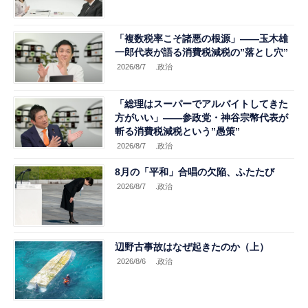
「複数税率こそ諸悪の根源」――玉木雄
一郎代表が語る消費税減税の”落とし穴”
2026/8/7
.政治
「総理はスーパーでアルバイトしてきた
方がいい」――参政党・神谷宗幣代表が
斬る消費税減税という”愚策”
2026/8/7
.政治
8月の「平和」合唱の欠陥、ふたたび
2026/8/7
.政治
辺野古事故はなぜ起きたのか（上）
2026/8/6
.政治