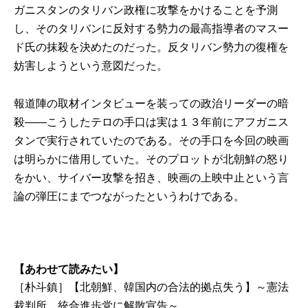
ガニスタンのタリバン政権に攻撃をかけることを予測
し、そのタリバンに反対する勢力の最高指導者のマスー
ド氏の抹殺を決めたのだった。反タリバン勢力の復権を
妨害しようという意図だった。
報道陣の取材インタビューを装っての政治リーダーの暗
殺――こうしたテロの手口は実は１３年前にアフガニス
タンで実行されていたのである。その手口を今回の映画
は明らかに借用していた。そのプロットが北朝鮮の怒り
をかい、サイバー攻撃を招き、映画の上映中止という言
論の弾圧にまでつながったというわけである。
【あわせて読みたい】
［朴斗鎮］【北朝鮮、韓国内の合法的拠点失う】～憲法
裁判所、統合進歩党に解散宣告～