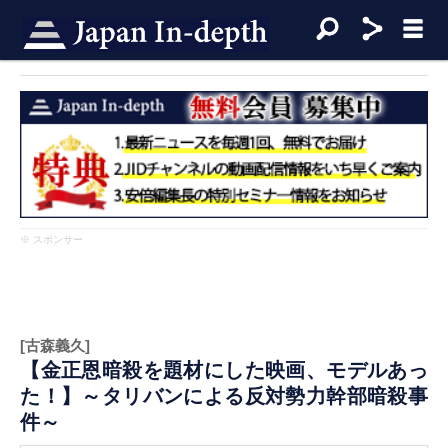
※ スポンサー
[古森義久]
【金正恩暗殺を題材にした映画、モデルあっ
た！】～タリバンによる反対勢力幹部暗殺事
件～