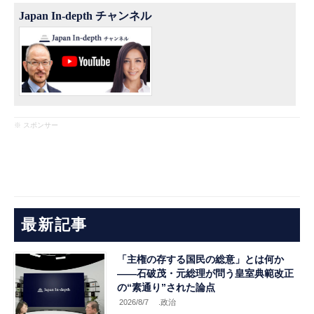
Japan In-depth チャンネル
※ スポンサー
最新記事
「主権の存する国民の総意」とは何か
――石破茂・元総理が問う皇室典範改正
の“素通り”された論点
2026/8/7
.政治