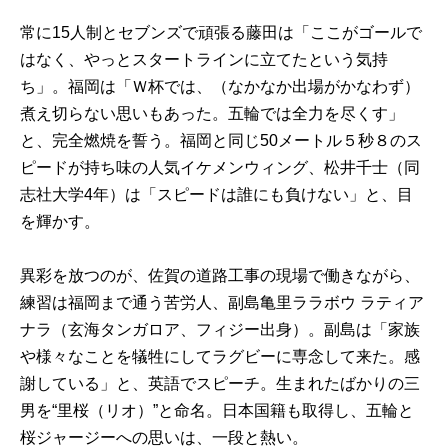
常に15人制とセブンズで頑張る藤田は「ここがゴールで
はなく、やっとスタートラインに立てたという気持
ち」。福岡は「Ｗ杯では、（なかなか出場がかなわず）
煮え切らない思いもあった。五輪では全力を尽くす」
と、完全燃焼を誓う。福岡と同じ50メートル５秒８のス
ピードが持ち味の人気イケメンウィング、松井千士（同
志社大学4年）は「スピードは誰にも負けない」と、目
を輝かす。
異彩を放つのが、佐賀の道路工事の現場で働きながら、
練習は福岡まで通う苦労人、副島亀里ララボウ ラティア
ナラ（玄海タンガロア、フィジー出身）。副島は「家族
や様々なことを犠牲にしてラグビーに専念して来た。感
謝している」と、英語でスピーチ。生まれたばかりの三
男を“里桜（リオ）”と命名。日本国籍も取得し、五輪と
桜ジャージーへの思いは、一段と熱い。