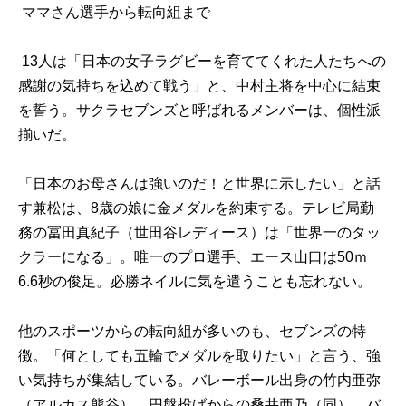
ママさん選手から転向組まで
13人は「日本の女子ラグビーを育ててくれた人たちへの
感謝の気持ちを込めて戦う」と、中村主将を中心に結束
を誓う。サクラセブンズと呼ばれるメンバーは、個性派
揃いだ。
「日本のお母さんは強いのだ！と世界に示したい」と話
す兼松は、8歳の娘に金メダルを約束する。テレビ局勤
務の冨田真紀子（世田谷レディース）は「世界一のタッ
クラーになる」。唯一のプロ選手、エース山口は50ｍ
6.6秒の俊足。必勝ネイルに気を遣うことも忘れない。
他のスポーツからの転向組が多いのも、セブンズの特
徴。「何としても五輪でメダルを取りたい」と言う、強
い気持ちが集結している。バレーボール出身の竹内亜弥
（アルカス熊谷）、円盤投げからの桑井亜乃（同）、バ