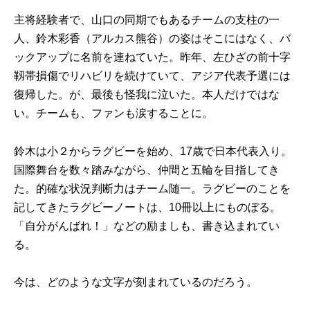
主将経験者で、山口の同期でもあるチームの支柱の一
人、鈴木彩香（アルカス熊谷）の姿はそこにはなく、バ
ックアップに名前を連ねていた。昨年、左ひざの前十字
靱帯損傷でリハビリを続けていて、アジア代表予選には
復帰した。が、最後も怪我に泣いた。本人だけではな
い。チームも、ファンも涙することに。
鈴木は小２からラグビーを始め、17歳で日本代表入り。
国際舞台を数々踏みながら、仲間と五輪を目指してき
た。的確な状況判断力はチーム随一。ラグビーのことを
記してきたラグビーノートは、10冊以上にものぼる。
「自分がんばれ！」などの励ましも、書き込まれてい
る。
今は、どのような文字が刻まれているのだろう。