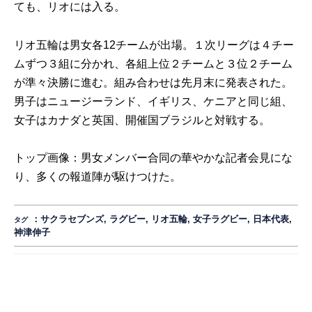
ても、リオには入る。
リオ五輪は男女各12チームが出場。１次リーグは４チー
ムずつ３組に分かれ、各組上位２チームと３位２チーム
が準々決勝に進む。組み合わせは先月末に発表された。
男子はニュージーランド、イギリス、ケニアと同じ組、
女子はカナダと英国、開催国ブラジルと対戦する。
トップ画像：男女メンバー合同の華やかな記者会見にな
り、多くの報道陣が駆けつけた。
：
サクラセブンズ
,
ラグビー
,
リオ五輪
,
女子ラグビー
,
日本代表
,
タグ
神津伸子