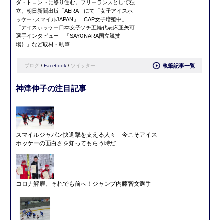
ダ・トロントに移り住む。フリーランスとして独
立。朝日新聞出版「AERA」にて「女子アイスホ
ッケー･スマイルJAPAN」「CAP女子増殖中」
「アイスホッケー日本女子ソチ五輪代表床亜矢可
選手インタビュー」「SAYONARA国立競技
場｝」など取材・執筆
ブログ
/
Facebook
/
ツイッター
執筆記事一覧
神津伸子の注目記事
スマイルジャパン快進撃を支える人々 今こそアイス
ホッケーの面白さを知ってもらう時だ
コロナ解雇、それでも前へ！ジャンプ内藤智文選手