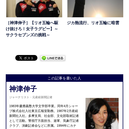
［神津伸子］【リオ五輪へ駆
ジカ熱流行、リオ五輪に暗雲
け抜けろ！女子ラグビー】～
サクラセブンズの挑戦～
この記事を書いた人
神津伸子
ジャーナリスト・元産経新聞記者
1983年慶應義塾大学文学部卒業。同年4月シャー
プ株式会社入社東京広報室勤務。1987年2月産経
新聞社入社。多摩支局、社会部、文化部取材記者
として活動。警視庁方面担当、遊軍、気象庁記者
クラブ、演劇記者会などに所属。1994年にカナ