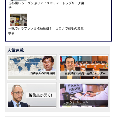
首都圏12シーズンぶりアイスホッケートップリーグ復
活
一晩でクラファン目標額達成！ コロナで窮地の慶應
学食
人気連載