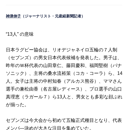
神津伸子
（ジャーナリスト・元産経新聞記者）
“13人” の意味
日本ラグビー協会は、リオデジャネイロ五輪の７人制
（セブンズ）の男女日本代表候補を発表した。男子は、
昨年のＷ杯代表の山田章仁、藤田慶和、福岡堅樹（パナ
ソニック）、主将の桑水流裕策（コカ・コーラ）ら、14
人。女子は主将の中村知春（アルカス熊谷）、ママさん
選手の兼松由香（名古屋レディース）、プロ選手の山口
真理恵（ラガール７）ら13人と、男女とも多彩な顔ぶれ
が揃った。
セブンズは今大会から初めて五輪正式種目となり、代表
メンバ―決めが大きな注目を集めていた。