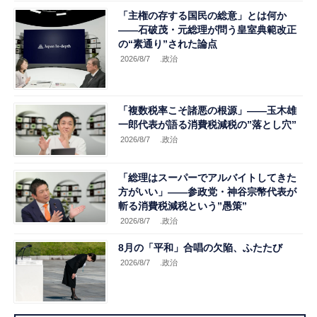
「主権の存する国民の総意」とは何か
――石破茂・元総理が問う皇室典範改正
の“素通り”された論点
2026/8/7
.政治
「複数税率こそ諸悪の根源」――玉木雄
一郎代表が語る消費税減税の”落とし穴”
2026/8/7
.政治
「総理はスーパーでアルバイトしてきた
方がいい」――参政党・神谷宗幣代表が
斬る消費税減税という”愚策”
2026/8/7
.政治
8月の「平和」合唱の欠陥、ふたたび
2026/8/7
.政治