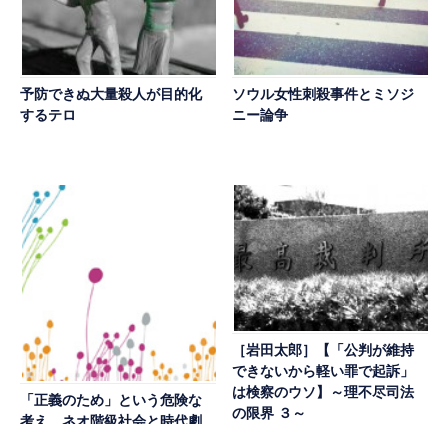
予防できぬ大量殺人が目的化
ソウル女性刺殺事件とミソジ
するテロ
ニー論争
［岩田太郎］【「公判が維持
できないから軽い罪で起訴」
は検察のウソ】～理不尽司法
「正義のため」という危険な
の限界 ３～
考え ネオ階級社会と時代劇
その3