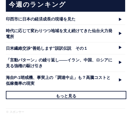
今週のランキング
印西市に日本の経済成長の現場を見た
時代に応じて変わりつつ地域を支え続けてきた仙台火力発
電所
日米繊維交渉“善処します”誤訳伝説 その１
「言動パターン」の繰り返し――イラン、中国、ロシアに
見る強権の駆け引き
海自P-1哨戒機、事実上の「調達中止」も？高騰コストと
低稼働率の現実
もっと見る
※ スポンサー