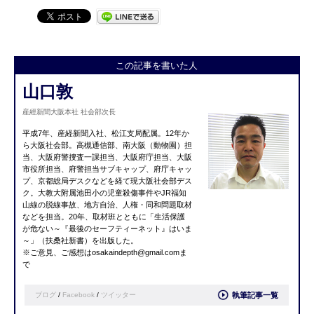
この記事を書いた人
山口敦
産經新聞大阪本社 社会部次長
平成7年、産経新聞入社、松江支局配属。12年か
ら大阪社会部。高槻通信部、南大阪（動物園）担
当、大阪府警捜査一課担当、大阪府庁担当、大阪
市役所担当、府警担当サブキャップ、府庁キャッ
プ、京都総局デスクなどを経て現大阪社会部デス
ク。大教大附属池田小の児童殺傷事件やJR福知
山線の脱線事故、地方自治、人権・同和問題取材
などを担当。20年、取材班とともに「生活保護
が危ない～『最後のセーフティーネット』はいま
～」（扶桑社新書）を出版した。
※ご意見、ご感想は
osakaindepth@gmail.com
ま
で
ブログ
/
Facebook
/
ツイッター
執筆記事一覧