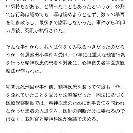
い気持ちがある」と語ったこともあったというが、公判
では行為は認めても、罪は認めようとせず、数々の暴言
を吐き散らし、最後まで謝罪しなかった。事件から3年3
カ月後、死刑が執行された。
そんな事件から、我々は何をくみ取るべきだったのだろ
うか。付属池田小事件を受け、17年には重大な他害行為
を行った精神疾患の患者を対象に、心神喪失者等医療観
察法が作られた。
宅間元死刑囚が事件前、精神疾患を装って何度も「罪」
を免れていたことを受けた法整備だった。同法に基づく
医療観察制度では、精神疾患のために刑事責任を問われ
なかった患者の入退院を、医師の判断だけに委ねるので
はなく、裁判官と精神科医が合議で決める。