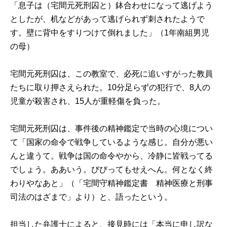
「息子は（宅間元死刑囚と）鉢合わせになって逃げよう
としたが、机などがあって逃げられず刺されたようで
す。壁に背中をすりつけて倒れました」（1年南組男児
の母）
宅間元死刑囚は、この教室で、必死に追いすがった教員
たちに取り押さえられた。10分足らずの犯行で、8人の
児童が殺害され、15人が重軽傷を負った。
宅間元死刑囚は、事件後の精神鑑定で当時の心境につい
て「国家の命令で戦争しているような感じ。自分が悪い
んと違うて。戦争は国の命令やから、冷静に皆戦ってる
でしょう。ああいう。びびってもせえへん。何となく終
わりやなあと」（「宅間守精神鑑定書 精神医療と刑事
司法のはざまで」より）と、語ったという。
担当した弁護士によると、接見時には「本当に申し訳な