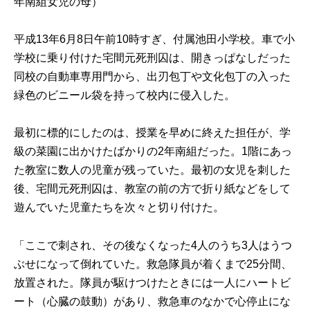
年南組女児の母）
平成13年6月8日午前10時すぎ、付属池田小学校。車で小
学校に乗り付けた宅間元死刑囚は、開きっぱなしだった
同校の自動車専用門から、出刃包丁や文化包丁の入った
緑色のビニール袋を持って校内に侵入した。
最初に標的にしたのは、授業を早めに終えた担任が、学
級の菜園に出かけたばかりの2年南組だった。1階にあっ
た教室に数人の児童が残っていた。最初の女児を刺した
後、宅間元死刑囚は、教室の前の方で折り紙などをして
遊んでいた児童たちを次々と切り付けた。
「ここで刺され、その後なくなった4人のうち3人はうつ
ぶせになって倒れていた。救急隊員が着くまで25分間、
放置された。隊員が駆けつけたときには一人にハートビ
ート（心臓の鼓動）があり、救急車のなかで心停止にな