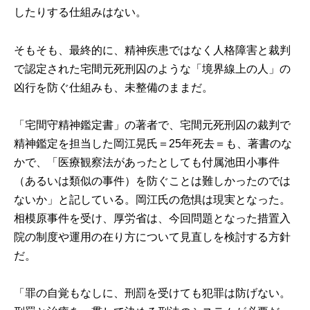
したりする仕組みはない。
そもそも、最終的に、精神疾患ではなく人格障害と裁判
で認定された宅間元死刑囚のような「境界線上の人」の
凶行を防ぐ仕組みも、未整備のままだ。
「宅間守精神鑑定書」の著者で、宅間元死刑囚の裁判で
精神鑑定を担当した岡江晃氏＝25年死去＝も、著書のな
かで、「医療観察法があったとしても付属池田小事件
（あるいは類似の事件）を防ぐことは難しかったのでは
ないか」と記している。岡江氏の危惧は現実となった。
相模原事件を受け、厚労省は、今回問題となった措置入
院の制度や運用の在り方について見直しを検討する方針
だ。
「罪の自覚もなしに、刑罰を受けても犯罪は防げない。