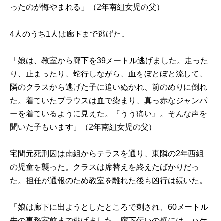
ったのが悔やまれる」（2年南組女児の父）
4人のうち1人は廊下まで逃げた。
「娘は、教室から廊下を39メートル逃げました。走った
り、止まったり、蛇行しながら、血をぼとぼと流して、
隣のクラスから逃げた子に追いぬかれ、前のめりに倒れ
た。着ていたブラウスは血で染まり、真っ赤なジャンパ
ーを着ているように見えた。『うう痛い』。そんな声を
聞いた子もいます」（2年南組女児の父）
宅間元死刑囚は南組からテラスを通り、東隣の2年西組
の児童を襲った。クラスは席替えを終えたばかりだっ
た。担任が通報のため教室を離れた後も凶行は続いた。
「娘は廊下に出ようとしたところで刺され、60メートル
先の事務室前まで逃げました。廊下伝いの壁には、ハケ