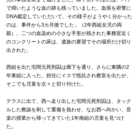
で掃いたような血の跡も残っていました。血痕を府警に
DNA鑑定していただいて、その様子がようやく分かった
のは、事件から3カ月後でした」（2年西組女児の両
親）。二つの血染めの小さな手形が残された事務室近く
のコンクリートの床は、遺族の要望でその場所だけ切り
出された。
西組を出た宅間元死刑囚は廊下を通り、さらに東隣の2
年東組に入った。担任にイスで抵抗され教室を出たが、
そこでも児童を次々と切り付けた。
テラスに出て、西へ走り出した宅間元死刑囚は、タック
ルした教諭を刺して重傷を負わせ、なお西へ向かい、音
楽の授業から帰ってきていた1年南組の児童を見つけ
た。