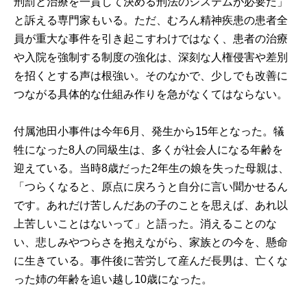
刑罰と治療を一貫して決める刑法のシステムが必要だ」
と訴える専門家もいる。ただ、むろん精神疾患の患者全
員が重大な事件を引き起こすわけではなく、患者の治療
や入院を強制する制度の強化は、深刻な人権侵害や差別
を招くとする声は根強い。そのなかで、少しでも改善に
つながる具体的な仕組み作りを急がなくてはならない。
付属池田小事件は今年6月、発生から15年となった。犠
牲になった8人の同級生は、多くが社会人になる年齢を
迎えている。当時8歳だった2年生の娘を失った母親は、
「つらくなると、原点に戻ろうと自分に言い聞かせるん
です。あれだけ苦しんだあの子のことを思えば、あれ以
上苦しいことはないって」と語った。消えることのな
い、悲しみやつらさを抱えながら、家族との今を、懸命
に生きている。事件後に苦労して産んだ長男は、亡くな
った姉の年齢を追い越し10歳になった。