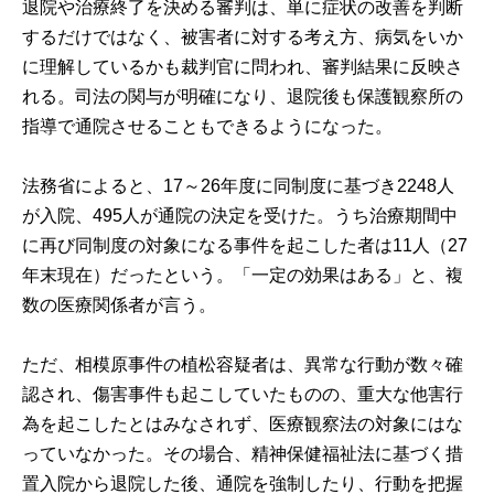
退院や治療終了を決める審判は、単に症状の改善を判断
するだけではなく、被害者に対する考え方、病気をいか
に理解しているかも裁判官に問われ、審判結果に反映さ
れる。司法の関与が明確になり、退院後も保護観察所の
指導で通院させることもできるようになった。
法務省によると、17～26年度に同制度に基づき2248人
が入院、495人が通院の決定を受けた。うち治療期間中
に再び同制度の対象になる事件を起こした者は11人（27
年末現在）だったという。「一定の効果はある」と、複
数の医療関係者が言う。
ただ、相模原事件の植松容疑者は、異常な行動が数々確
認され、傷害事件も起こしていたものの、重大な他害行
為を起こしたとはみなされず、医療観察法の対象にはな
っていなかった。その場合、精神保健福祉法に基づく措
置入院から退院した後、通院を強制したり、行動を把握