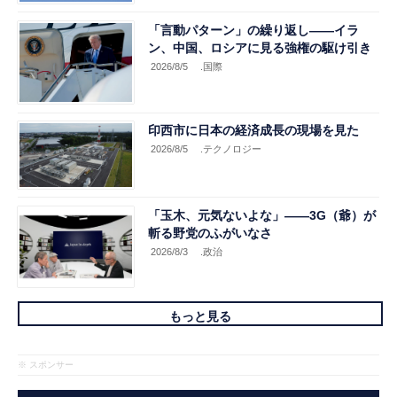
「言動パターン」の繰り返し――イラ
ン、中国、ロシアに見る強権の駆け引き
2026/8/5
.国際
印西市に日本の経済成長の現場を見た
2026/8/5
.テクノロジー
「玉木、元気ないよな」――3G（爺）が
斬る野党のふがいなさ
2026/8/3
.政治
もっと見る
※ スポンサー