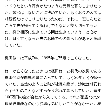
ィドウだという評判がたつような元気な暮らしぶりだっ
た。贅沢はしないことに決めていた。もうお金の苦労は
相続税だけでこりごりだったのだ。それに、悲しんだと
ころで夫が帰ってくるわけでもないと割り切ってもい
た。身分相応に生きている間は生きていよう、と心が
け、日々亡くなった夫のお蔭で今の暮らしがあると感謝
していた。
梶田修一は平成7年、1995年に75歳で亡くなった。
修一が亡くなったときには梶田修一と初代の次男である
梶田健助が向島運輸に入っていて、もう20年近くが経っ
ていた。当然のように健助が社長を継ぎ、沙織は相変わ
らず会社のことなどすっかり忘れて暮らしていた。毎年
100万円の金が会社から入ってくる。それが配当なのか
取締役報酬なのかも沙織は気にしたことがなかった。税