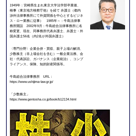
1949年：宮崎県生まれ東京大学法学部卒業後、
検事（東京地方検察庁他）を経て 弁護士（都内
渉外法律事務所にて外資関係を中心とするビジネ
ス・ロー業務に従事） 1985年～：牛島法律事
務所開設 2002年9月：牛島総合法律事務所に名
称変更、現在、同事務所代表弁護士、弁護士・外
国弁護士56名（内2名が外国弁護士）
〈専門分野〉企業合併・買収、親子上場の解消、
少数株主（非上場会社を含む）一般企業法務、会
社・代表訴訟、ガバナンス（企業統治）、コンプ
ライアンス、保険、知的財産関係等。
牛島総合法律事務所 URL：
https://www.ushijima-law.gr.jp/
「少数株主」
https://www.gentosha.co.jp/book/b12134.html