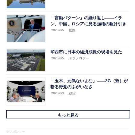
「言動パターン」の繰り返し――イラ
ン、中国、ロシアに見る強権の駆け引き
2026/8/5
.国際
印西市に日本の経済成長の現場を見た
2026/8/5
.テクノロジー
「玉木、元気ないよな」――3G（爺）が
斬る野党のふがいなさ
2026/8/3
.政治
もっと見る
※ スポンサー