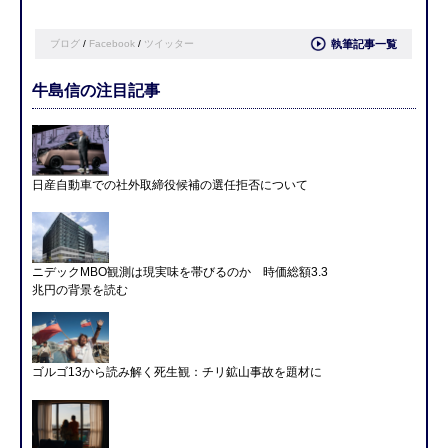
ブログ
/
Facebook
/
ツイッター
執筆記事一覧
牛島信の注目記事
日産自動車での社外取締役候補の選任拒否について
ニデックMBO観測は現実味を帯びるのか 時価総額3.3
兆円の背景を読む
ゴルゴ13から読み解く死生観：チリ鉱山事故を題材に