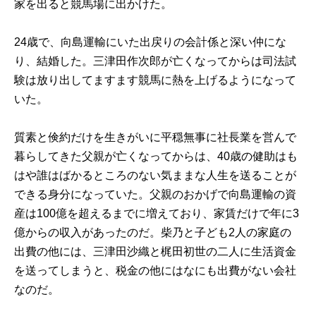
家を出ると競馬場に出かけた。
24歳で、向島運輸にいた出戻りの会計係と深い仲にな
り、結婚した。三津田作次郎が亡くなってからは司法試
験は放り出してますます競馬に熱を上げるようになって
いた。
質素と倹約だけを生きがいに平穏無事に社長業を営んで
暮らしてきた父親が亡くなってからは、40歳の健助はも
はや誰はばかるところのない気ままな人生を送ることが
できる身分になっていた。父親のおかげで向島運輸の資
産は100億を超えるまでに増えており、家賃だけで年に3
億からの収入があったのだ。柴乃と子ども2人の家庭の
出費の他には、三津田沙織と梶田初世の二人に生活資金
を送ってしまうと、税金の他にはなにも出費がない会社
なのだ。