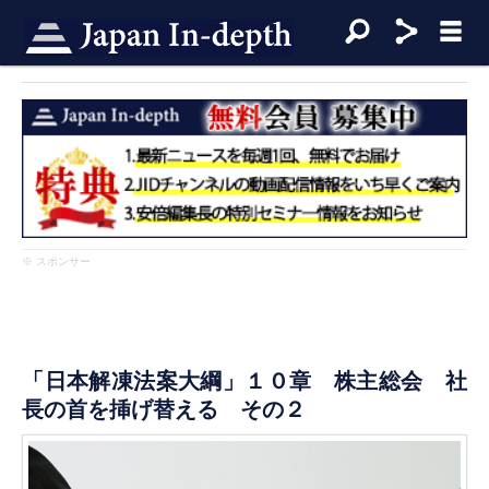
※ スポンサー
「日本解凍法案大綱」１０章 株主総会 社
長の首を挿げ替える その２