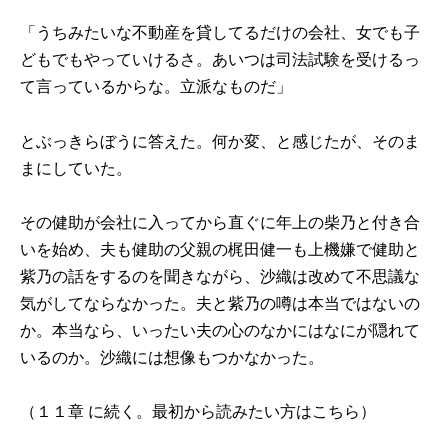
「うちみたいな不動産を貸してるだけの会社、女でも子
どもでもやっていけるさ。あいつは司法試験を受けるっ
て言っているからな。立派なものだ」
とぶっきらぼうに答えた。何か変、と感じたが、そのま
まにしていた。
その健助が会社に入ってから直ぐに年上の柴乃と付き合
いを始め、夫も健助の父親の梶田健一も上機嫌で健助と
紫乃の話をするのを聞きながら、沙織は改めて不思議な
気がしてならなかった。夫と紫乃の噂は本当ではないの
か。本当なら、いったい夫の心のなかにはなにが隠れて
いるのか。沙織には想像もつかなかった。
（
１１章
に続く。最初から読みたい方は
こちら
）