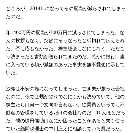
ところが、2014年になってその配当が減らされてしまっ
たのだ。
年1400万円の配当が700万円に減らされてしまった。な
んの挨拶もなく、突然にそうなったと紙切れで伝えられ
た。否も応もなかった。株主総会もなにもなく、ただこ
う決まったと書類が送られてきたのだ。確かに銀行口座
に入っている額が減額のあった事実を無不愛想に示して
いた。
沙織は不安の塊になってしまった。亡き夫が創った会社
なのに、今では甥が独りでなにもかも決めていて、他の
株主たちは何一つ文句を言わない。従業員といっても不
動産の管理をしているだけの会社なのだ。10人ほどだっ
た。甥の梶田健助はなにか困ったことがあると夫も使っ
ていた顧問税理士の中川庄太に相談している風だった。