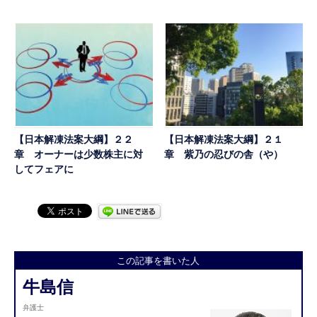
【日本解凍法案大綱】２２
【日本解凍法案大綱】２１
章 オーナーは少数株主に対
章 紫乃の忍びの舎（や）
してフェアに
この記事を書いた人
牛島信
弁護士