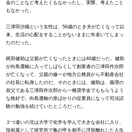
金のことなど考えたくもなかったし、実際、考えたこと
もなかった。
三津田沙織という女性は、56歳のとき夫が亡くなって以
来、生活の心配をすることがないままに年老いてしまっ
たのだった。
梶田健助は父親が亡くなったときには40歳だった。健助
が向島運輸に入ってしばらくして創業者の三津田作次郎
が亡くなって、父親の修一が地方公務員から不動産会社
の社長に転身したのだ。そのときには、健助は、義理の
叔父である三津田作次郎から一種奨学金でももらうよう
な格好で、向島運輸の形ばかりの従業員になって司法試
験の勉強を続けていたところだった。
２つ違いの兄は大学で化学を学んで大きな会社に入り、
技術屋として研究所で亀の甲を相手に浮世離れした人生