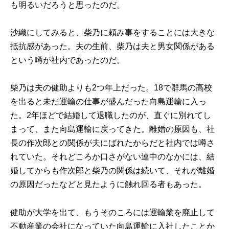
も明るいだろうと思ったのだ。
沙織にしてみると、柴乃に頼み事をすることには大きな
抵抗感があった。夫の生前、柴乃は夫と男女関係がある
という噂が社内であったのだ。
柴乃は夫の健助よりも2つ年上だった。18で群馬の高校
を出ると未だ運輸の仕事が盛んだった向島運輸に入っ
た。2年ほどで結婚して退職したのが、直ぐに別れてし
まって、また向島運輸に戻ってきた。離婚の原因も、社
長の作次郎との関係が夫にばれたからだと社内では噂さ
れていた。それどころか口さがない連中のなかには、結
婚してからも作次郎と柴乃の関係は続いて、それが離婚
の原因だったなどと見たように触れ回る者もあった。
健助が大学を出て、もうそのころには運輸業を廃止して
不動産業の会社になっていた向島運輸に入社したことか