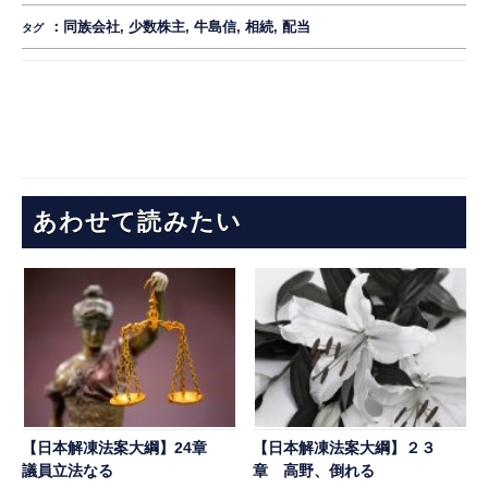
：
同族会社
,
少数株主
,
牛島信
,
相続
,
配当
タグ
あわせて読みたい
【日本解凍法案大綱】24章
【日本解凍法案大綱】２３
議員立法なる
章 高野、倒れる