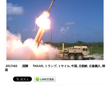
2017/4/2
.国際
THAAD
,
トランプ
,
ミサイル
,
中国
,
北朝鮮
,
古森義久
,
韓
国