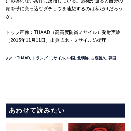
は影響のない案件に没頭している。危機が迫ると自分の
頭を砂に突っ込むダチョウを連想するのは私だけだろう
か。
トップ画像：THAAD（高高度防衛ミサイル）発射実験
（2015年11月11日）出典 ©米・ミサイル防衛庁
：
THAAD
,
トランプ
,
ミサイル
,
中国
,
北朝鮮
,
古森義久
,
韓国
タグ
あわせて読みたい