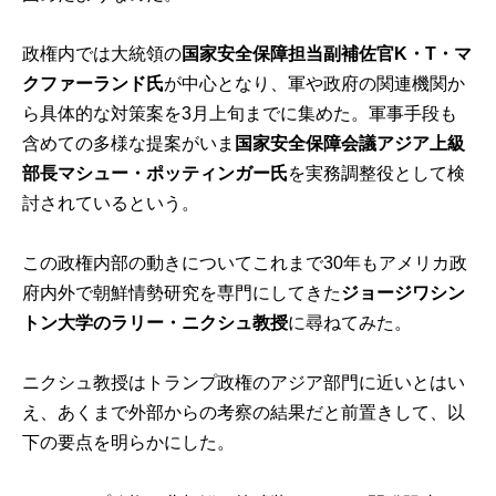
政権内では大統領の
国家安全保障担当副補佐官K・T・マ
クファーランド氏
が中心となり、軍や政府の関連機関か
ら具体的な対策案を3月上旬までに集めた。軍事手段も
含めての多様な提案がいま
国家安全保障会議アジア上級
部長マシュー・ポッティンガー氏
を実務調整役として検
討されているという。
この政権内部の動きについてこれまで30年もアメリカ政
府内外で朝鮮情勢研究を専門にしてきた
ジョージワシン
トン大学のラリー・ニクシュ教授
に尋ねてみた。
ニクシュ教授はトランプ政権のアジア部門に近いとはい
え、あくまで外部からの考察の結果だと前置きして、以
下の要点を明らかにした。