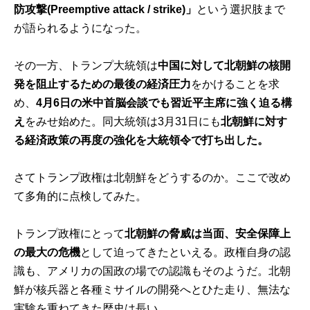
防攻撃
(
Preemptive attack / strike)
」
という選択肢まで
が語られるようになった。
その一方、トランプ大統領は
中国に対して北朝鮮の核開
発を阻止するための最後の経済圧力
をかけることを求
め、
4月6日の米中首脳会談でも習近平主席に強く迫る構
え
をみせ始めた。同大統領は3月31日にも
北朝鮮に対す
る経済政策の再度の強化を大統領令で打ち出した。
さてトランプ政権は北朝鮮をどうするのか。ここで改め
て多角的に点検してみた。
トランプ政権にとって
北朝鮮の脅威は当面、安全保障上
の最大の危機
として迫ってきたといえる。政権自身の認
識も、アメリカの国政の場での認識もそのようだ。北朝
鮮が核兵器と各種ミサイルの開発へとひた走り、無法な
実験を重ねてきた歴史は長い。