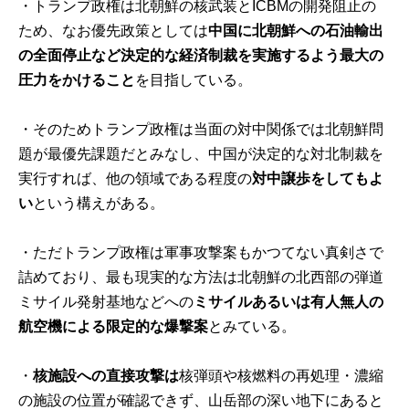
・トランプ政権は北朝鮮の核武装とICBMの開発阻止の
ため、なお優先政策としては
中国に北朝鮮への石油輸出
の全面停止など決定的な経済制裁を実施するよう最大の
圧力をかけること
を目指している。
・そのためトランプ政権は当面の対中関係では北朝鮮問
題が最優先課題だとみなし、中国が決定的な対北制裁を
実行すれば、他の領域である程度の
対中譲歩をしてもよ
い
という構えがある。
・ただトランプ政権は軍事攻撃案もかつてない真剣さで
詰めており、最も現実的な方法は北朝鮮の北西部の弾道
ミサイル発射基地などへの
ミサイルあるいは有人無人の
航空機による限定的な爆撃案
とみている。
・
核施設への直接攻撃は
核弾頭や核燃料の再処理・濃縮
の施設の位置が確認できず、山岳部の深い地下にあると