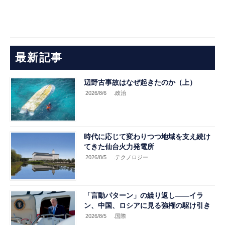
最新記事
辺野古事故はなぜ起きたのか（上）
2026/8/6
.政治
時代に応じて変わりつつ地域を支え続け
てきた仙台火力発電所
2026/8/5
.テクノロジー
「言動パターン」の繰り返し――イラ
ン、中国、ロシアに見る強権の駆け引き
2026/8/5
.国際