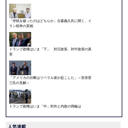
「停戦を破ったのはどちらか」古森義久氏に聞く、イ
ラン戦争の実相
トランプ政権はいま「下」 対日政策、対中政策の真
実
「アメリカの分断はリベラル派が起こした」～安倍晋
三氏の見解～
トランプ政権はいま「中」対外と内政の両輪は
人気連載