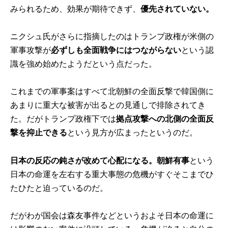
みられるため、効果が期待できず、
優先されていない。
ニクシュ氏がさらに指摘したのはトランプ政権が米側の
軍事攻撃が
必ずしも全面戦争にはつながらない
という認
識を強め始めたようだという点だった。
これまでの軍事案はすべて北朝鮮の全面反撃で韓国側に
あまりに重大な被害が出るとの見通しで排除されてき
た。だがトランプ政権下では
拠点攻撃への北側の全面反
撃を抑止できる
という見方が広まったというのだ。
日本の反応の鈍さが改めて心配になる。朝鮮有事
という
日本の命運を左右する重大事態の危機がすぐそこまでひ
たひたと迫っているのだ。
だがわが国会は森友事件などというおよそ日本の命運に