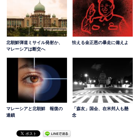
北朝鮮弾道ミサイル発射か、
怯える金正恩の暴走に備えよ
マレーシアは断交へ
マレーシアと北朝鮮 報復の
「森友」国会、在米邦人も懸
連鎖
念