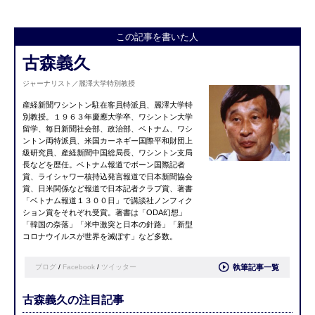
この記事を書いた人
古森義久
ジャーナリスト／麗澤大学特別教授
産経新聞ワシントン駐在客員特派員、麗澤大学特
別教授。１９６３年慶應大学卒、ワシントン大学
留学、毎日新聞社会部、政治部、ベトナム、ワシ
ントン両特派員、米国カーネギー国際平和財団上
級研究員、産経新聞中国総局長、ワシントン支局
長などを歴任。ベトナム報道でボーン国際記者
賞、ライシャワー核持込発言報道で日本新聞協会
賞、日米関係など報道で日本記者クラブ賞、著書
「ベトナム報道１３００日」で講談社ノンフィク
ション賞をそれぞれ受賞。著書は「ODA幻想」
「韓国の奈落」「米中激突と日本の針路」「新型
コロナウイルスが世界を滅ぼす」など多数。
ブログ
/
Facebook
/
ツイッター
執筆記事一覧
古森義久の注目記事