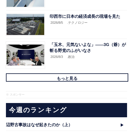
印西市に日本の経済成長の現場を見た
2026/8/5
.テクノロジー
「玉木、元気ないよな」――3G（爺）が
斬る野党のふがいなさ
2026/8/3
.政治
もっと見る
※ スポンサー
今週のランキング
辺野古事故はなぜ起きたのか（上）