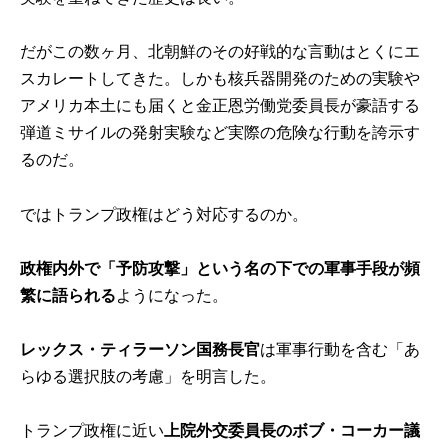
だがこの数ヶ月、北朝鮮のその好戦的な言動はとくにエ
スカレートしてきた。しかも核兵器開発のための実験や
アメリカ本土にも届くと金正恩労働党委員長が豪語する
弾道ミサイルの発射実験など実際の危険な行動を誇示す
るのだ。
ではトランプ政権はどう対応するのか。
政権内外で「予防攻撃」という名の下での軍事手段が頻
繁に語られる
ようになった。
レックス・ティラーソン国務長官
は軍事行動を含む「あ
らゆる選択肢の考慮」を明言した。
トランプ政権に近い
上院外交委員長のボブ・コーカー議