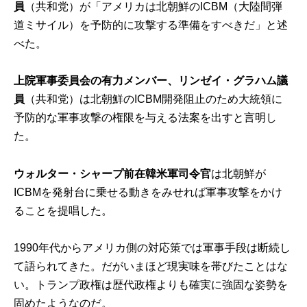
員
（共和党）が「アメリカは北朝鮮のICBM（大陸間弾
道ミサイル）を予防的に攻撃する準備をすべきだ」と述
べた。
上院軍事委員会の有力メンバー、リンゼイ・グラハム議
員
（共和党）は北朝鮮のICBM開発阻止のため大統領に
予防的な軍事攻撃の権限を与える法案を出すと言明し
た。
ウォルター・シャープ前在韓米軍司令官
は北朝鮮が
ICBMを発射台に乗せる動きをみせれば軍事攻撃をかけ
ることを提唱した。
1990年代からアメリカ側の対応策では軍事手段は断続し
て語られてきた。だがいまほど現実味を帯びたことはな
い。トランプ政権は歴代政権よりも確実に強固な姿勢を
固めたようなのだ。