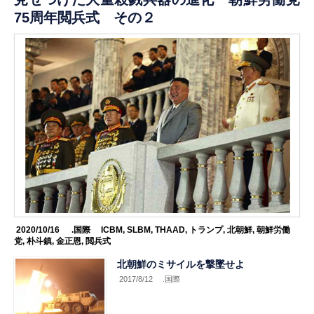
75周年閲兵式 その２
2020/10/16
.国際
ICBM
,
SLBM
,
THAAD
,
トランプ
,
北朝鮮
,
朝鮮労働
党
,
朴斗鎮
,
金正恩
,
閲兵式
北朝鮮のミサイルを撃墜せよ
2017/8/12
.国際