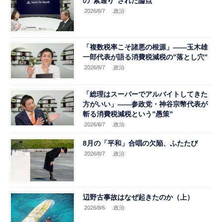
の“素通り”された論点
2026/8/7
.政治
「複数税率こそ諸悪の根源」――玉木雄
一郎代表が語る消費税減税の”落とし穴”
2026/8/7
.政治
「総理はスーパーでアルバイトしてきた
方がいい」――参政党・神谷宗幣代表が
斬る消費税減税という”愚策”
2026/8/7
.政治
8月の「平和」合唱の欠陥、ふたたび
2026/8/7
.政治
辺野古事故はなぜ起きたのか（上）
2026/8/6
.政治