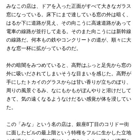
みなこの店は、ドアを入った正面がすべて大きなガラス
窓になっている。床下にまで達している窓の外は暗く、
はるか下に道路が見え、その向こうに高速道路があって
電車の線路が並行して走る。そのまた向こうには新幹線
の線路だ。何本もの鉄やコンクリートの道が、順々に大
きな窓一杯に拡がっているのだ。
外の暗闇をみつめていると、高野はふっと足先から窓の
外に吸いだされてしまいそうな目まいを感じた。高野が
手にしたトカイのグラスからは甘い香りが立ちのぼり、
周りの風景ぐるみ、なにもかもがぼんやりと溶けだして
きて、気の遠くなるようなけだるい感覚が体を浸してい
た。
この「みな」という名の店は、銀座8丁目のコリドー街
に面したビルの最上階という特権をフルに生かした立地