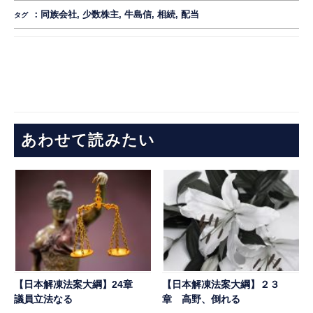
：
同族会社
,
少数株主
,
牛島信
,
相続
,
配当
タグ
あわせて読みたい
【日本解凍法案大綱】24章
【日本解凍法案大綱】２３
議員立法なる
章 高野、倒れる