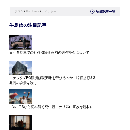
ブログ
/
Facebook
/
ツイッター
執筆記事一覧
牛島信の注目記事
日産自動車での社外取締役候補の選任拒否について
ニデックMBO観測は現実味を帯びるのか 時価総額3.3
兆円の背景を読む
ゴルゴ13から読み解く死生観：チリ鉱山事故を題材に