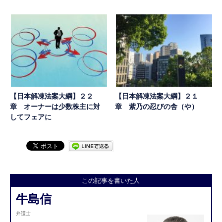
【日本解凍法案大綱】２２
【日本解凍法案大綱】２１
章 オーナーは少数株主に対
章 紫乃の忍びの舎（や）
してフェアに
この記事を書いた人
牛島信
弁護士