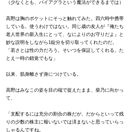
（少なくとも、バイアグラという魔法ができるまでは）
高野は胸のポケットにそっと触れてみた。四六時中携帯
している。使うわけではない。同じ歳の友人が『俺たち
老人世界の新入生にとって、なによりのお守りだよ』と
妙な説明をしながら1錠分を切り取ってくれたのだ。
「若さとは性の力だろう。そいつを保証してくれる。た
とえ一時の錯覚でもな」
以来、肌身離さず身につけている。
高野はみなこの姿を目の端で捉えたまま、柴乃に向かっ
て、
「支配するには充分の割合の株だが、だからといって残
りの少数の株主に報いないでは済まないと思っていらっ
しゃるんですね。