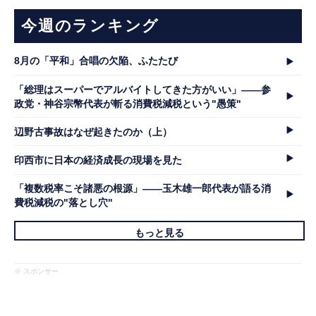
今週のランキング
8月の「平和」合唱の欠陥、ふたたび
「総理はスーパーでアルバイトしてきた方がいい」――参
政党・神谷宗幣代表が斬る消費税減税という"愚策"
辺野古事故はなぜ起きたのか（上）
印西市に日本の経済成長の現場を見た
「複数税率こそ諸悪の根源」――玉木雄一郎代表が語る消
費税減税の"落とし穴"
もっと見る
※ スポンサー