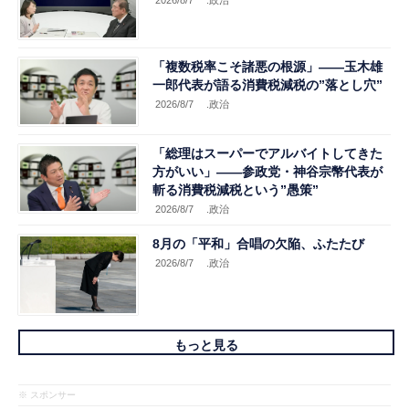
「複数税率こそ諸悪の根源」――玉木雄
一郎代表が語る消費税減税の”落とし穴”
2026/8/7
.政治
「総理はスーパーでアルバイトしてきた
方がいい」――参政党・神谷宗幣代表が
斬る消費税減税という”愚策”
2026/8/7
.政治
8月の「平和」合唱の欠陥、ふたたび
2026/8/7
.政治
もっと見る
※ スポンサー