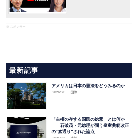
※ スポンサー
最新記事
アメリカは日本の憲法をどうみるのか
2026/8/8
.国際
「主権の存する国民の総意」とは何か
――石破茂・元総理が問う皇室典範改正
の“素通り”された論点
2026/8/7
.政治