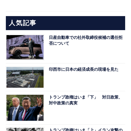
人気記事
日産自動車での社外取締役候補の選任拒
否について
印西市に日本の経済成長の現場を見た
トランプ政権はいま「下」 対日政策、
対中政策の真実
トランプ政権はいま「上」イラン攻撃の