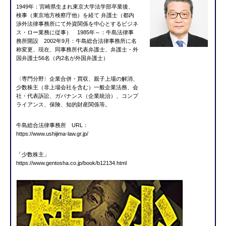
1949年：宮崎県生まれ東京大学法学部卒業後、
検事（東京地方検察庁他）を経て 弁護士（都内
渉外法律事務所にて外資関係を中心とするビジネ
ス・ロー業務に従事） 1985年～：牛島法律事
務所開設 2002年9月：牛島総合法律事務所に名
称変更、現在、同事務所代表弁護士、弁護士・外
国弁護士56名（内2名が外国弁護士）
〈専門分野〉企業合併・買収、親子上場の解消、
少数株主（非上場会社を含む）一般企業法務、会
社・代表訴訟、ガバナンス（企業統治）、コンプ
ライアンス、保険、知的財産関係等。
牛島総合法律事務所 URL：
https://www.ushijima-law.gr.jp/
「少数株主」
https://www.gentosha.co.jp/book/b12134.html