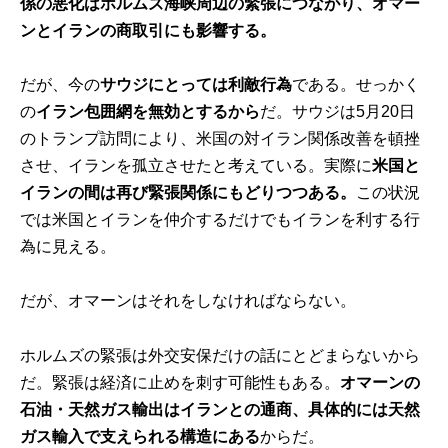
係の悪化はホルムズ海峡周辺の緊張につながり、オマー
ンとイランの商取引にも影響する。
だが、今の
サウジにとっては利敵行為
である。せっかく
の
イラン包囲網を無効とするから
だ。サウジは5月20日
のトランプ訪問により、米国の対イラン関係改善を頓挫
させ、イランを孤立させたと考えている。実際に
米国と
イランの間は再び緊張関係にもどりつつある。
この状況
では米国とイランを仲介するだけでもイランを利する行
為に見える。
だが、オマーンはそれをしなければならない。
ホルムズの緊張は外交安保だけの話にとどまらないから
だ。緊張は経済に止めを刺す可能性もある。
オマーンの
石油・天然ガス輸出はイランとの通商、具体的には天然
ガス輸入で支えられる構造にある
からだ。