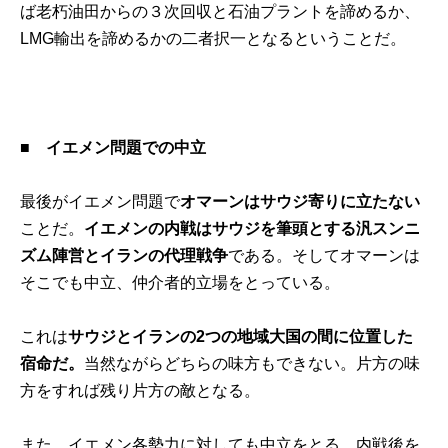
ば老朽油田からの３次回収と石油プラントを諦めるか、
LMG輸出を諦めるかの二者択一となるということだ。
■
イエメン問題での中立
最後がイエメン問題で
オマーンはサウジ寄りに立たない
ことだ。
イエメンの内戦はサウジを筆頭とする汎スンニ
ズム陣営とイランの代理戦争
である。そしてオマーンは
そこでも中立、仲介者的立場をとっている。
これは
サウジとイランの2つの地域大国の間に位置した
宿命だ。
当然ながらどちらの味方もできない。片方の味
方をすれば残り片方の敵となる。
また、イエメン各勢力に対しても中立をとる。内戦後を