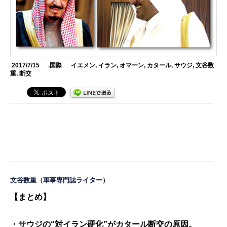
2017/7/15
.国際
イエメン
,
イラン
,
オマーン
,
カタール
,
サウジ
,
文谷数
重
,
断交
文谷数重
（軍事専門誌ライター）
【まとめ】
・サウジの“対イラン硬化”がカタール断交の原因。