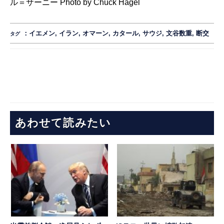
ル＝サーニー Photo by Chuck Hagel
：
イエメン
,
イラン
,
オマーン
,
カタール
,
サウジ
,
文谷数重
,
断交
タグ
あわせて読みたい