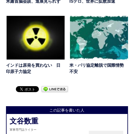
米露首脳会談、進展見られず
ISテロ、世界に拡散加速
インドは原発を買わない 日
米・パリ協定離脱で国際情勢
印原子力協定
不安
この記事を書いた人
文谷数重
軍事専門誌ライター