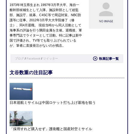
1973年埼玉県生まれ 1997年3月早大卒、海自一
般幹部候補生として入隊。施設幹部として総監
部、施設庁、統幕、C4SC等で周辺対策、NBC防
護等に従事。2012年3月早大大学院修了（修
士）、同4月退職。 現役当時から同人活動として
海事系の評論を行う隅田金属を主催。退職後、軍
事専門誌でライターとして活動。特に記事は新中
国で評価され、TV等でも取り上げられている
が、筆者に直接発注がないのが残念。
ブログ
/
Facebook
/
ツイッター
執筆記事一覧
文谷数重の注目記事
日本巡航ミサイルは中国ロケット打ち上げ基地を狙う
「採用すれど購入せず」護衛艦と国産対空ミサイル