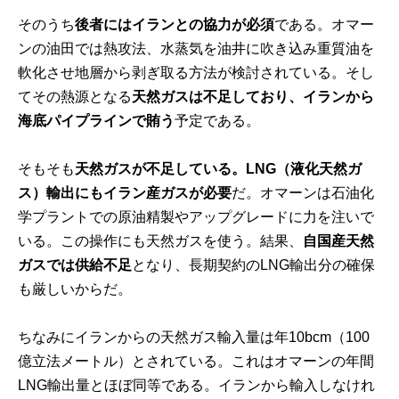
そのうち
後者にはイランとの協力が必須
である。オマー
ンの油田では熱攻法、水蒸気を油井に吹き込み重質油を
軟化させ地層から剥ぎ取る方法が検討されている。そし
てその熱源となる
天然ガスは不足しており、イランから
海底パイプラインで賄う
予定である。
そもそも
天然ガスが不足している。LNG（液化天然ガ
ス）輸出にもイラン産ガスが必要
だ。オマーンは石油化
学プラントでの原油精製やアップグレードに力を注いで
いる。この操作にも天然ガスを使う。結果、
自国産天然
ガスでは供給不足
となり、長期契約のLNG輸出分の確保
も厳しいからだ。
ちなみにイランからの天然ガス輸入量は年10bcm（100
億立法メートル）とされている。これはオマーンの年間
LNG輸出量とほぼ同等である。イランから輸入しなけれ