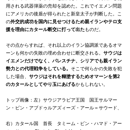
用される武器弾薬の売却を認めた。これでイエメン問題
にアメリカの後盾が得られたと新皇太子が判断した。こ
の
外交的成功を国内に見せつけるため親イランやテロ支
援を理由にカタール断交に打って出た
ものだ。
その点からすれば、それ以上のイラン協調派であるオマ
ーンも何かの失敗の埋め合わせに断交される。
サウジは
イエメンだけでなく、パレスチナ、シリアでも親イラン
勢力との代理戦争をしている。
そこで何らかの失敗を犯
した場合、
サウジはそれを糊塗するためオマーンを第2
のカタールとしてやり玉にあげる
かもしれない。
トップ画像：左）サウジアラビア王国 国王サルマー
ン・ビン・アブドゥルアズィーズ・アール＝サウード、
右）カタール国 首長 タミーム・ビン・ハマド・アー