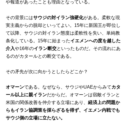
や報道があったことも理由となっている。
その背景には
サウジの対イラン強硬化
がある。柔軟な現
実主義からの脱却といってよい。15年に新国王が即位し
て以降、サウジの対イラン態度は柔軟性を失い、単純教
条化している。15年に始まった
イエメンへの度を越した
介入
や16年の
イラン断交
といったものだ。その流れにあ
るのがカタールとの断交である。
その矛先が次に向かうとしたらどこか？
オマーン
である。なぜなら、サウジやUAEからみて
カタ
ール以上に親イラン
だからだ。オマーンは宿敵イランと
米国の関係改善を仲介する立場にあり、
経済上の問題か
らもイラン協調策を採らざるを得ず、イエメン内戦でも
サウジ側の立場に立たない。