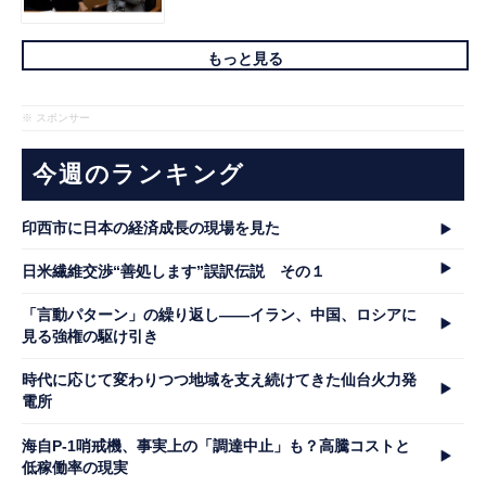
もっと見る
※ スポンサー
今週のランキング
印西市に日本の経済成長の現場を見た
日米繊維交渉“善処します”誤訳伝説 その１
「言動パターン」の繰り返し――イラン、中国、ロシアに
見る強権の駆け引き
時代に応じて変わりつつ地域を支え続けてきた仙台火力発
電所
海自P-1哨戒機、事実上の「調達中止」も？高騰コストと
低稼働率の現実