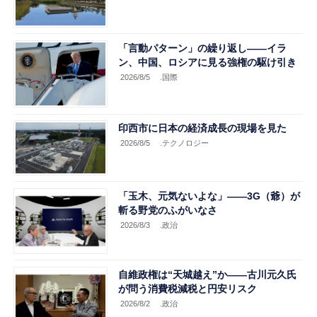
「言動パターン」の繰り返し――イラ
ン、中国、ロシアに見る強権の駆け引き
2026/8/5
.国際
印西市に日本の経済成長の現場を見た
2026/8/5
.テクノロジー
「玉木、元気ないよな」――3G（爺）が
斬る野党のふがいなさ
2026/8/3
.政治
自維政権は“天城越え”か――古川元久氏
が問う消費税減税と円安リスク
2026/8/2
.政治