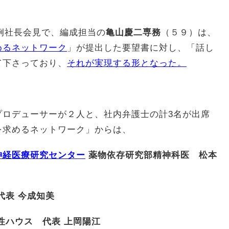
定例社長会見で、
編成担当の
亀山慶二専務
（５９）は、
めるネットワーク
」が提出した要望書に対し、「話し
て下さっており、
それが実現する形となった。
ロデューサーが２人と、社内弁護士の計3名が出席
を求めるネットワーク」からは、
神経医療研究センター
薬物依存研究部精神科医 松本
代表 今成知美
性ハウス 代表 上岡陽江