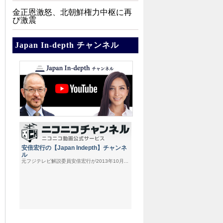
金正恩激怒、北朝鮮権力中枢に再
び激震
Japan In-depth チャンネル