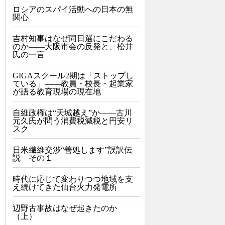
ロシアのスパイ活動への日本の無
関心
吉村知事はなぜ同日選にこだわる
のか――大阪市会の反発と、松井
氏の一言
GIGAスクール2期は「ストップし
ている」——教員・校長・起業家
が語る教育現場の現在地
自維政権は“天城越え”か――古川
元久氏が問う消費税減税と円安リ
スク
日米繊維交渉“善処します”誤訳伝
説 その１
時代に応じて変わりつつ地域を支
え続けてきた仙台火力発電所
辺野古事故はなぜ起きたのか
（上）