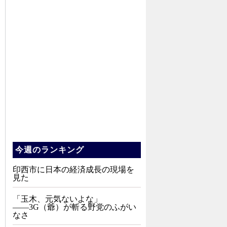
今週のランキング
印西市に日本の経済成長の現場を
見た
「玉木、元気ないよな」
――3G（爺）が斬る野党のふがい
なさ