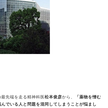
の最先端を走る精神科医
松本俊彦
から、
「
薬物を憎む
悩んでいる人と問題を混同してしまうことが悩まし