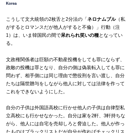
Korea
こうして文大統領の2枚舌と2分法の「
ネロナムブル
（私
がするとロマンスだが他人がすると不倫）」行動（注
1）は、いま韓国民の間で
呆れられ笑いの種
となってい
る。
文政権関係者は巨額の不動産投機をしても罪にならず、
政敵の投機は罪となり、自分の側は偽装転入しても罪に
問わず、相手側には同じ理由で懲役刑を言い渡し、自分
たちは隔世贈与をしながら他人に対しては法律を作って
これをできないようにした。
自分の子供は外国語高校に行かせ他人の子供は自律型私
立高校にも行かせなかった。自分は家を2軒、3軒持ちな
がら、他人には自宅を売却しろと脅迫した。他人が作っ
たものはブラックリストだが自分が作ればチェックリス