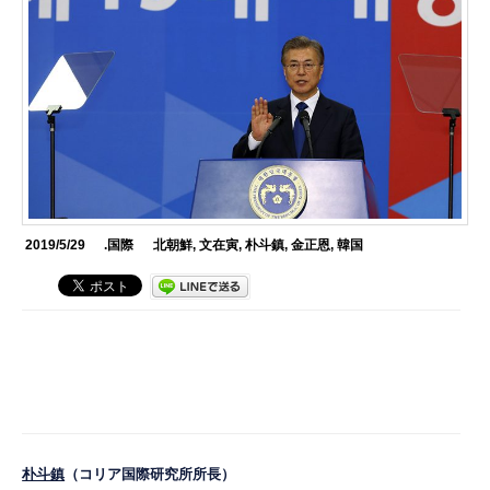
2019/5/29
.国際
北朝鮮
,
文在寅
,
朴斗鎮
,
金正恩
,
韓国
朴斗鎮
（コリア国際研究所所長）