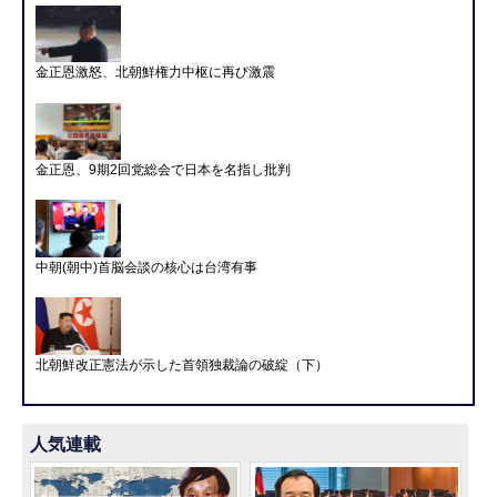
金正恩激怒、北朝鮮権力中枢に再び激震
金正恩、9期2回党総会で日本を名指し批判
中朝(朝中)首脳会談の核心は台湾有事
北朝鮮改正憲法が示した首領独裁論の破綻（下）
人気連載