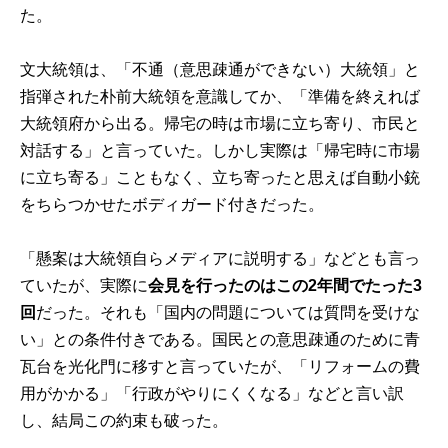
た。
文大統領は、「不通（意思疎通ができない）大統領」と
指弾された朴前大統領を意識してか、「準備を終えれば
大統領府から出る。帰宅の時は市場に立ち寄り、市民と
対話する」と言っていた。しかし実際は「帰宅時に市場
に立ち寄る」こともなく、立ち寄ったと思えば自動小銃
をちらつかせたボディガード付きだった。
「懸案は大統領自らメディアに説明する」などとも言っ
ていたが、実際に
会見を行ったのはこの2年間でたった3
回
だった。それも「国内の問題については質問を受けな
い」との条件付きである。国民との意思疎通のために青
瓦台を光化門に移すと言っていたが、「リフォームの費
用がかかる」「行政がやりにくくなる」などと言い訳
し、結局この約束も破った。