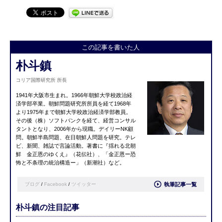
この記事を書いた人
朴斗鎮
コリア国際研究所 所長
1941年大阪市生まれ。1966年朝鮮大学校政治経
済学部卒業。朝鮮問題研究所所員を経て1968年
より1975年まで朝鮮大学校政治経済学部教員。
その後（株）ソフトバンクを経て、経営コンサル
タントとなり、2006年から現職。デイリーNK顧
問。朝鮮半島問題、在日朝鮮人問題を研究。テレ
ビ、新聞、雑誌で言論活動。著書に『
揺れる北朝
鮮 金正恩のゆくえ
』（花伝社）、「金正恩ー恐
怖と不条理の統
治構造ー」（新潮社）など。
ブログ
/
Facebook
/
ツイッター
執筆記事一覧
朴斗鎮の注目記事