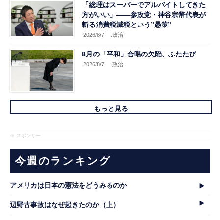
「総理はスーパーでアルバイトしてきた
方がいい」――参政党・神谷宗幣代表が
斬る消費税減税という”愚策”
2026/8/7
.政治
8月の「平和」合唱の欠陥、ふたたび
2026/8/7
.政治
もっと見る
※ スポンサー
今週のランキング
アメリカは日本の憲法をどうみるのか
辺野古事故はなぜ起きたのか（上）