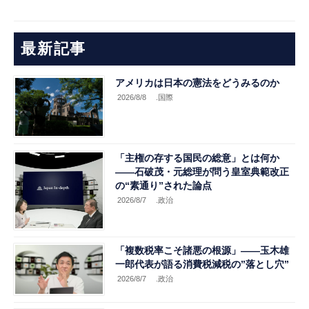
最新記事
アメリカは日本の憲法をどうみるのか
2026/8/8
.国際
「主権の存する国民の総意」とは何か
――石破茂・元総理が問う皇室典範改正
の“素通り”された論点
2026/8/7
.政治
「複数税率こそ諸悪の根源」――玉木雄
一郎代表が語る消費税減税の”落とし穴”
2026/8/7
.政治