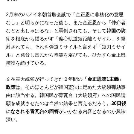
2月末のハノイ米朝首脳会談で「金正恩に非核化の意思
なし」と明らかになった後も、また金正恩から「仲介者
などと出しゃばるな」と罵倒されても、そして韓国の防
衛を根底から揺るがす「偏心軌道短距離ミサイル」を発
射されても、それを弾道ミサイルと言えず「短刀ミサイ
ル」と発音し国民から嘲笑を浴びても、ひたすら金正恩
擁護を続けている。
文在寅大統領が行ってきた２年間の
「金正恩第1主義」
政策
は、そのほとんどが韓国憲法に定めた大統領弾劾事
由に該当する。韓国民が青瓦台（大統領府）への国民請
願を成就させたのは当然の結果と言えるだろう。
30日後
になされる青瓦台の回答
がいかなる内容となるのか興味
深い。