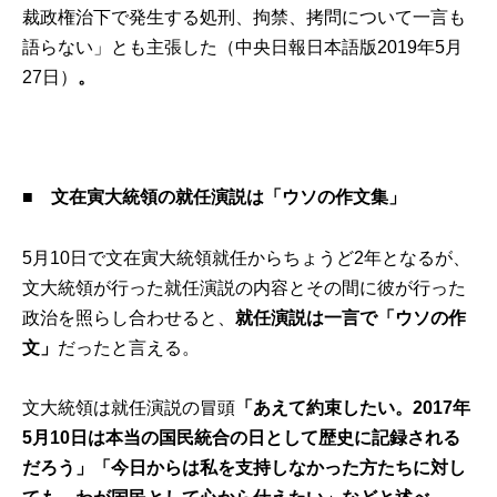
裁政権治下で発生する処刑、拘禁、拷問について一言も
語らない」とも主張した（中央日報日本語版2019年5月
27日）
。
■
文在寅大統領の就任演説は「ウソの作文集」
5月10日で文在寅大統領就任からちょうど2年となるが、
文大統領が行った就任演説の内容とその間に彼が行った
政治を照らし合わせると、
就任演説は一言で「ウソの作
文」
だったと言える。
文大統領は就任演説の冒頭
「あえて約束したい。2017年
5月10日は本当の国民統合の日として歴史に記録される
だろう」「今日からは私を支持しなかった方たちに対し