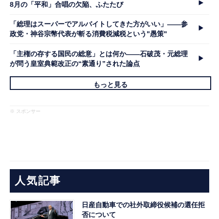
8月の「平和」合唱の欠陥、ふたたび
「総理はスーパーでアルバイトしてきた方がいい」――参
政党・神谷宗幣代表が斬る消費税減税という"愚策"
「主権の存する国民の総意」とは何か――石破茂・元総理
が問う皇室典範改正の“素通り”された論点
もっと見る
※ スポンサー
人気記事
日産自動車での社外取締役候補の選任拒
否について