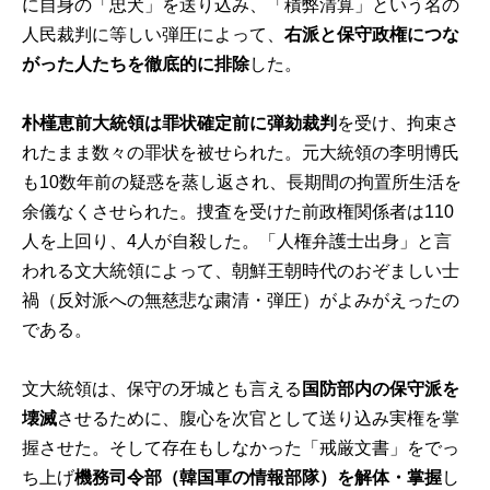
に自身の「忠犬」を送り込み、「積弊清算」という名の
人民裁判に等しい弾圧によって、
右派と保守政権につな
がった人たちを徹底的に排除
した。
朴槿恵前大統領は罪状確定前に弾劾裁判
を受け、拘束さ
れたまま数々の罪状を被せられた。元大統領の李明博氏
も10数年前の疑惑を蒸し返され、長期間の拘置所生活を
余儀なくさせられた。捜査を受けた前政権関係者は110
人を上回り、4人が自殺した。「人権弁護士出身」と言
われる文大統領によって、朝鮮王朝時代のおぞましい士
禍（反対派への無慈悲な粛清・弾圧）がよみがえったの
である。
文大統領は、保守の牙城とも言える
国防部内の保守派を
壊滅
させるために、腹心を次官として送り込み実権を掌
握させた。そして存在もしなかった「戒厳文書」をでっ
ち上げ
機務司令部（韓国軍の情報部隊）を解体・掌握
し