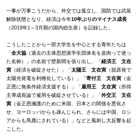
一事が万事こうだから、外交では孤立し、国防では武装
解除状態となり、経済は今年
10年ぶりのマイナス成長
（2019年1～3月期の国内総生産）を記録した。
こうしたことから一部大学生を中心とする青年たちは
「
全大協
（過去の主体思想派学生団体名を皮肉って使っ
た名称）」の名前で壁新聞を張り出し、「
経済王 文在
寅
（経済を破綻させた）」「
太陽王 文在寅
（脱原発で
太陽光発電を利権化している）」「
寄付王 文在寅
（金
正恩に無条件経済支援する）」「
雇用王 文在寅
（所得
主導成長論で雇用を破綻させている）」「
外交王 文在
寅
（金正恩擁護のために米国、日本との関係を悪化さ
せ、ヨーロッパからも疎んじられ、さらには中国、ロシ
アからも馬鹿にされている）」などと風刺し大反響を起
こした。