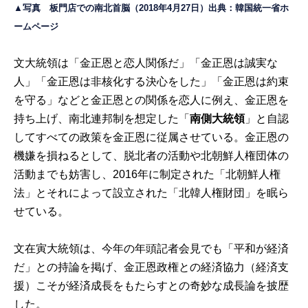
▲写真 板門店での南北首脳（2018年4月27日）出典：
韓国統一省ホ
ームページ
文大統領は「金正恩と恋人関係だ」「金正恩は誠実な
人」「金正恩は非核化する決心をした」「金正恩は約束
を守る」などと金正恩との関係を恋人に例え、金正恩を
持ち上げ、南北連邦制を想定した「
南側大統領
」と自認
してすべての政策を金正恩に従属させている。金正恩の
機嫌を損ねるとして、脱北者の活動や北朝鮮人権団体の
活動までも妨害し、2016年に制定された「北朝鮮人権
法」とそれによって設立された「北韓人権財団」を眠ら
せている。
文在寅大統領は、今年の年頭記者会見でも「平和が経済
だ」との持論を掲げ、金正恩政権との経済協力（経済支
援）こそが経済成長をもたらすとの奇妙な成長論を披歴
した。