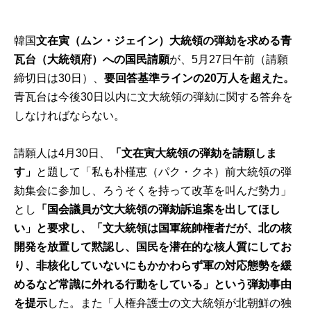
韓国
文在寅（ムン・ジェイン）大統領の弾劾を求める青
瓦台（大統領府）への国民請願
が、5月27日午前（請願
締切日は30日）、
要回答基準ラインの20万人を超えた。
青瓦台は今後30日以内に文大統領の弾劾に関する答弁を
しなければならない。
請願人は4月30日、
「文在寅大統領の弾劾を請願しま
す」
と題して「私も朴槿恵（パク・クネ）前大統領の弾
劾集会に参加し、ろうそくを持って改革を叫んだ勢力」
とし
「国会議員が文大統領の弾劾訴追案を出してほし
い」と要求し、「文大統領は国軍統帥権者だが、北の核
開発を放置して黙認し、国民を潜在的な核人質にしてお
り、非核化していないにもかかわらず軍の対応態勢を緩
めるなど常識に外れる行動をしている」という弾劾事由
を提示
した。また「人権弁護士の文大統領が北朝鮮の独