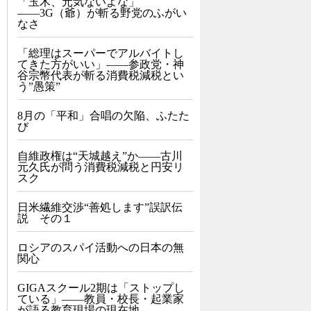
「玉木、元気ないよな」
――3G（爺）が斬る野党のふがい
なさ
「総理はスーパーでアルバイトし
てきた方がいい」――参政党・神
谷宗幣代表が斬る消費税減税とい
う”愚策”
8月の「平和」合唱の欠陥、ふたた
び
自維政権は“天城越え”か――古川
元久氏が問う消費税減税と円安リ
スク
日米繊維交渉“善処します”誤訳伝
説 その１
ロシアのスパイ活動への日本の無
関心
GIGAスクール2期は「ストップし
ている」——教員・校長・起業家
が語る教育現場の現在地