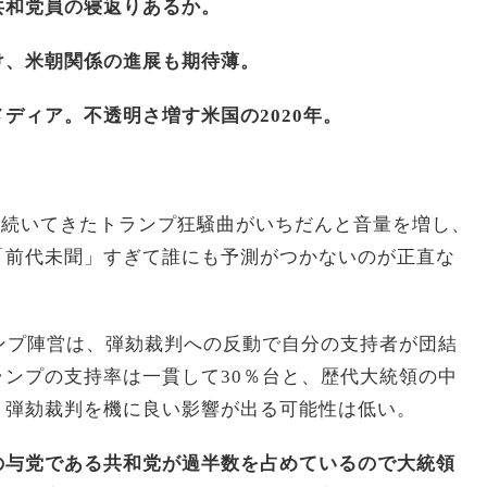
共和党員の寝返りあるか。
け、米朝関係の進展も期待薄。
ディア。不透明さ増す米国の2020年。
年半続いてきたトランプ狂騒曲がいちだんと音量を増し、
「前代未聞」すぎて誰にも予測がつかないのが正直な
ンプ陣営は、弾劾裁判への反動で自分の支持者が団結
ンプの支持率は一貫して30％台と、歴代大統領の中
、弾劾裁判を機に良い影響が出る可能性は低い。
の与党である共和党が過半数を占めているので大統領