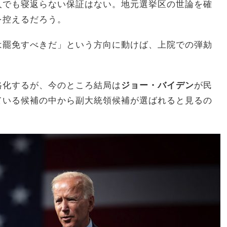
人でも寝返らない保証はない。地元選挙区の世論を確
を控えるだろう。
は罷免すべきだ」という方向に動けば、上院での弾劾
格化するが、今のところ結局は
ジョー・バイデン
が民
ている候補の中から副大統領候補が選ばれると見るの