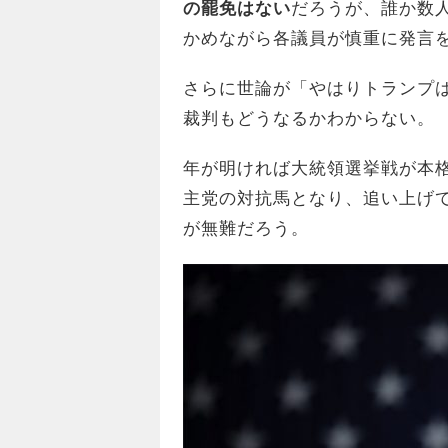
の罷免はない
だろうが、誰か数
かめながら各議員が慎重に発言
さらに世論が「やはりトランプ
裁判もどうなるかわからない。
年が明ければ大統領選挙戦が本
主党の対抗馬となり、追い上げ
が無難だろう。