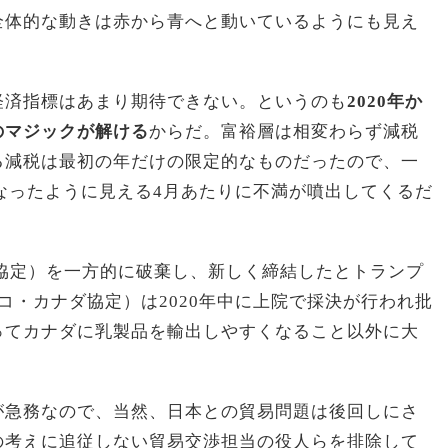
全体的な動きは赤から青へと動いているようにも見え
経済指標はあまり期待できない。というのも
2020年か
のマジックが解ける
からだ。富裕層は相変わらず減税
る減税は最初の年だけの限定的なものだったので、一
くなったように見える4月あたりに不満が噴出してくるだ
易協定）を一方的に破棄し、新しく締結したとトランプ
シコ・カナダ協定）は2020年中に上院で採決が行われ批
ってカナダに乳製品を輸出しやすくなること以外に大
が急務なので、当然、日本との貿易問題は後回しにさ
の考えに追従しない貿易交渉担当の役人らを排除して