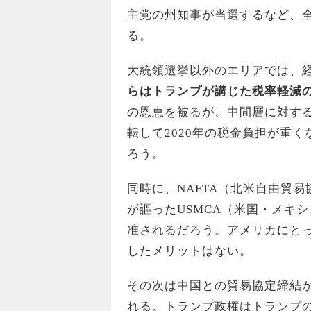
主党の州知事が当選するなど、
る。
大統領選挙以外のエリアでは、
らはトランプが講じた税率軽減
の恩恵を被るが、中間層に対す
転して2020年の税金負担が重
ろう。
同時に、NAFTA（北米自由貿
が謳ったUSMCA（米国・メキ
准されるだろう。アメリカにと
したメリットはない。
その次は中国との貿易協定締結
れる。トランプ政権はトランプ