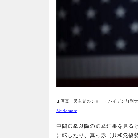
▲写真 民主党のジョー・バイデン前副大統
Skidomore
中間選挙以降の選挙結果を見る
に転じたり、真っ赤（共和党優