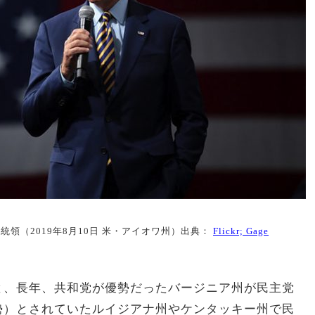
領（2019年8月10日 米・アイオワ州）出典：
Flickr; Gage
と、長年、共和党が優勢だったバージニア州が民主党
勢）とされていたルイジアナ州やケンタッキー州で民