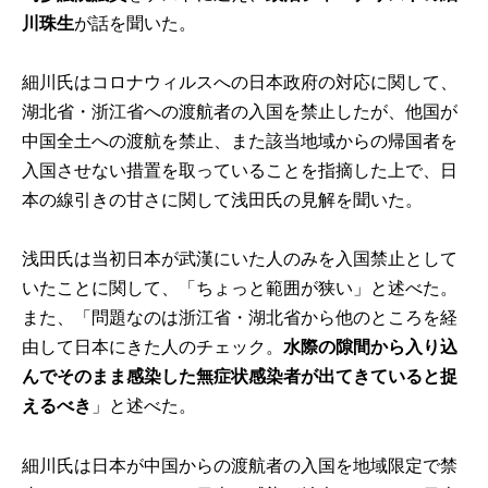
川珠生
が話を聞いた。
細川氏はコロナウィルスへの日本政府の対応に関して、
湖北省・浙江省への渡航者の入国を禁止したが、他国が
中国全土への渡航を禁止、また該当地域からの帰国者を
入国させない措置を取っていることを指摘した上で、日
本の線引きの甘さに関して浅田氏の見解を聞いた。
浅田氏は当初日本が武漢にいた人のみを入国禁止として
いたことに関して、「ちょっと範囲が狭い」と述べた。
また、「問題なのは浙江省・湖北省から他のところを経
由して日本にきた人のチェック。
水際の隙間から入り込
んでそのまま感染した無症状感染者が出てきていると捉
えるべき
」と述べた。
細川氏は日本が中国からの渡航者の入国を地域限定で禁