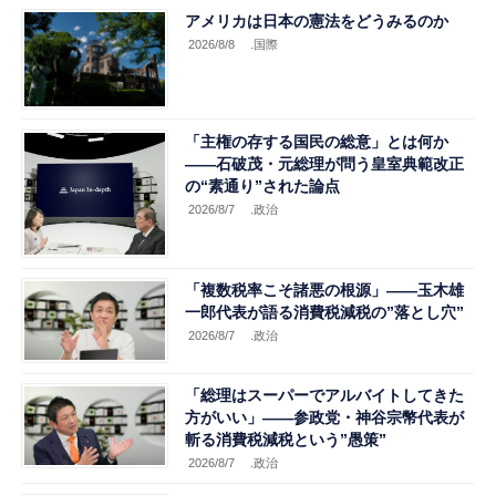
アメリカは日本の憲法をどうみるのか
2026/8/8
.国際
「主権の存する国民の総意」とは何か
――石破茂・元総理が問う皇室典範改正
の“素通り”された論点
2026/8/7
.政治
「複数税率こそ諸悪の根源」――玉木雄
一郎代表が語る消費税減税の”落とし穴”
2026/8/7
.政治
「総理はスーパーでアルバイトしてきた
方がいい」――参政党・神谷宗幣代表が
斬る消費税減税という”愚策”
2026/8/7
.政治