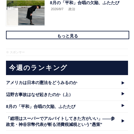
8月の「平和」合唱の欠陥、ふたたび
2026/8/7
.政治
もっと見る
※ スポンサー
今週のランキング
アメリカは日本の憲法をどうみるのか
辺野古事故はなぜ起きたのか（上）
8月の「平和」合唱の欠陥、ふたたび
「総理はスーパーでアルバイトしてきた方がいい」――参
政党・神谷宗幣代表が斬る消費税減税という"愚策"