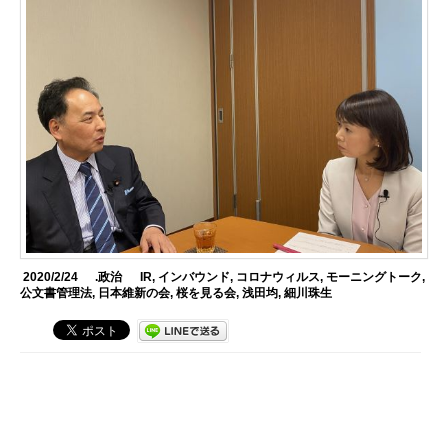
2020/2/24
.政治
IR
,
インバウンド
,
コロナウィルス
,
モーニングトーク
,
公文書管理法
,
日本維新の会
,
桜を見る会
,
浅田均
,
細川珠生