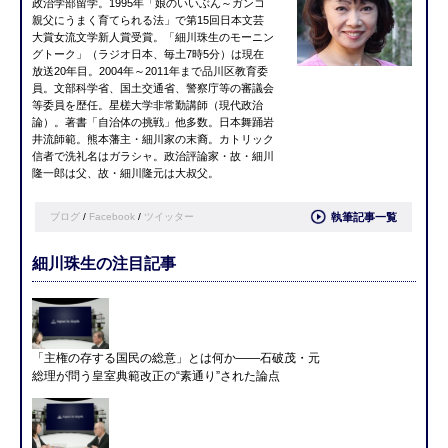
政治学部留学。1995年「娘のいいぶん～ガンコ
親父にうまく育てられる法」で第15回日本文芸
大賞女流文学新人賞受賞。「細川珠生のモーニン
グトーク」（ラジオ日本、毎土7時5分）は現在
放送20年目。2004年～2011年まで品川区教育委
員。文部科学省、国土交通省、警察庁等の審議会
等委員を歴任。星槎大学非常勤講師（現代政治
論）。著書「自治体の挑戦」他多数。日本舞踊岩
井流師範。熊本藩主・細川家の末裔。カトリック
信者で洗礼名はガラシャ。政治評論家・故・細川
隆一郎は父、故・細川隆元は大叔父。
ブログ
/
Facebook
/
ツイッター
執筆記事一覧
細川珠生の注目記事
「主権の存する国民の総意」とは何か――石破茂・元
総理が問う皇室典範改正の“素通り”された論点