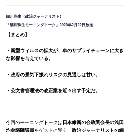
細川珠生（政治ジャーナリスト）
「細川珠生モーニングトーク」2020年2月22日放送
【まとめ】
・新型ウィルスの拡大が
、車のサプライチェーンに大き
な影響を与えている。
・政府の景気下振れリスクの見通しは甘い。
・公文書管理法の改正案を近々出す予定だ。
今回のモーニングトークは
日本維新の会政調会長の浅田
均参議院議員
をゲストに迎え、
政治ジャーナリストの細