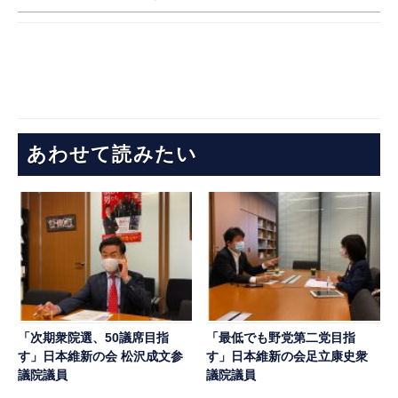
あわせて読みたい
「次期衆院選、50議席目指
「最低でも野党第二党目指
す」日本維新の会 松沢成文参
す」日本維新の会足立康史衆
議院議員
議院議員