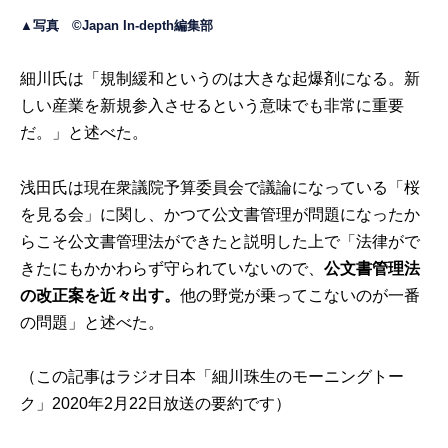
▲写真 ©Japan In-depth編集部
細川氏は「規制緩和というのは大きな起爆剤になる。新
しい産業を新規参入させるという意味でも非常に重要
だ。」と述べた。
浅田氏は現在衆議院予算委員会で議論になっている「桜
を見る会」に関し、かつて公文書管理が問題になったか
らこそ公文書管理法ができたと説明した上で「法律がで
きたにもかかわらず守られていないので、
公文書管理法
の改正案を近々出す。
他の野党が乗ってこないのが一番
の問題」と述べた。
（この記事はラジオ日本「細川珠生のモーニングトー
ク」2020年2月22日放送の要約です）