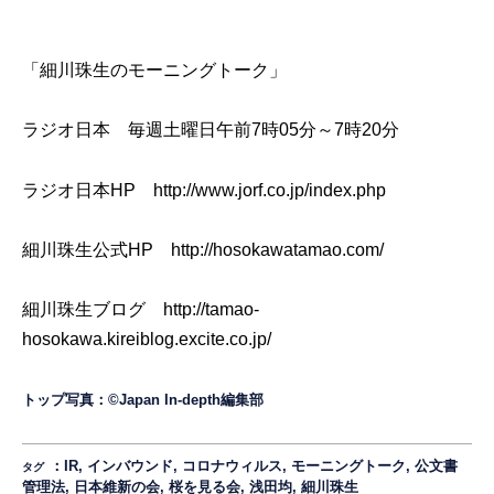
「細川珠生のモーニングトーク」
ラジオ日本 毎週土曜日午前7時05分～7時20分
ラジオ日本HP
http://www.jorf.co.jp/index.php
細川珠生公式HP
http://hosokawatamao.com/
細川珠生ブログ
http://tamao-
hosokawa.kireiblog.excite.co.jp/
トップ写真：©Japan In-depth編集部
：
IR
,
インバウンド
,
コロナウィルス
,
モーニングトーク
,
公文書
タグ
管理法
,
日本維新の会
,
桜を見る会
,
浅田均
,
細川珠生