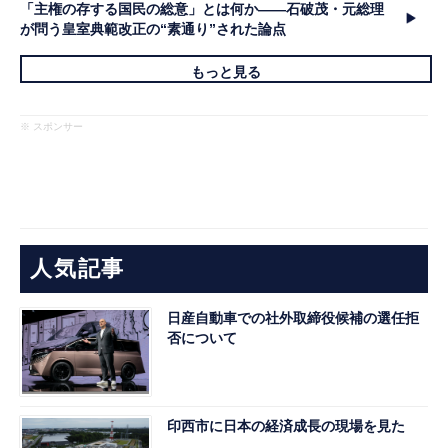
「主権の存する国民の総意」とは何か――石破茂・元総理
が問う皇室典範改正の“素通り”された論点
もっと見る
※ スポンサー
人気記事
日産自動車での社外取締役候補の選任拒
否について
印西市に日本の経済成長の現場を見た