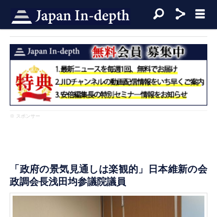
※ スポンサー
「政府の景気見通しは楽観的」日本維新の会
政調会長浅田均参議院議員