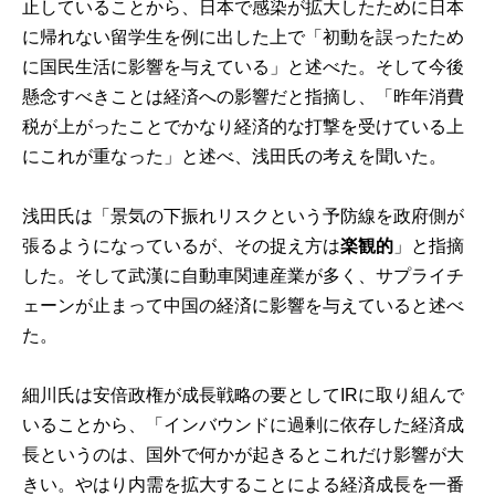
止していることから、日本で感染が拡大したために日本
に帰れない留学生を例に出した上で「初動を誤ったため
に国民生活に影響を与えている」と述べた。そして今後
懸念すべきことは経済への影響だと指摘し、「昨年消費
税が上がったことでかなり経済的な打撃を受けている上
にこれが重なった」と述べ、浅田氏の考えを聞いた。
浅田氏は「景気の下振れリスクという予防線を政府側が
張るようになっているが、その捉え方は
楽観的
」と指摘
した。そして武漢に自動車関連産業が多く、サプライチ
ェーンが止まって中国の経済に影響を与えていると述べ
た。
細川氏は安倍政権が成長戦略の要としてIRに取り組んで
いることから、「インバウンドに過剰に依存した経済成
長というのは、国外で何かが起きるとこれだけ影響が大
きい。やはり内需を拡大することによる経済成長を一番