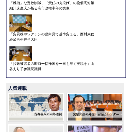
「稚拙」な定数削減、「責任の丸投げ」の物価高対策
細川珠生氏が斬る高市政権半年の実像
「変異株やワクチンの動向見て基準変える」西村康稔
経済再生担当大臣
「拉致被害者の即時一括帰国を一日も早く実現を」山
谷えり子参議院議員
人気連載