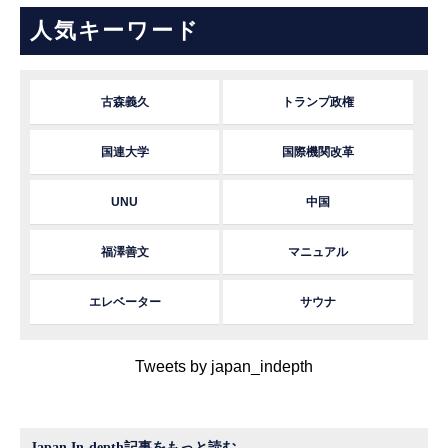
人気キーワード
古森義久
トランプ政権
国連大学
国際機関改革
UNU
中国
福澤善文
マニュアル
エレベーター
サウナ
Tweets by japan_indepth
Japan In-depth記事をもっと読む