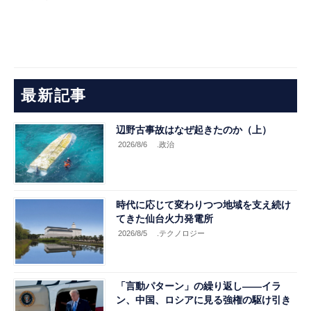
最新記事
辺野古事故はなぜ起きたのか（上）
2026/8/6
.政治
時代に応じて変わりつつ地域を支え続け
てきた仙台火力発電所
2026/8/5
.テクノロジー
「言動パターン」の繰り返し――イラ
ン、中国、ロシアに見る強権の駆け引き