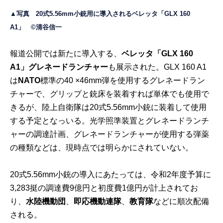
▲写真 20式5.56mm小銃用に導入されるベレッタ「GLX 160
A1」 ©清谷信一
報道公開では新たに導入する、
ベレッタ「GLX 160
A1」グレネードランチャー
も展示された。GLX 160 A1
は
NATO
標準の40 ×46mm弾を使用するグレネードラン
チャーで、グリップと銃床を装着すれば単体でも使用で
きるが、陸上自衛隊は20式5.56mm小銃に装着して使用
する予定となっいる。光学照準装置とグレネードランチ
ャーの調達計画、グレネードランチャーが使用する弾薬
の種類などは、現時点では明らかにされていない。
20式5.56mm小銃の導入にあたっては、令和2年度予算に
3,283挺の調達費9億円と初度費1億円が計上されてお
り、
水陸機動団
、
即応機動連隊
、
教育隊
などに順次配備
される。