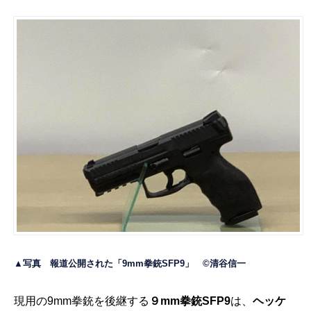
▲写真 報道公開された「9mm拳銃SFP9」 ©清谷信一
現用の9mm拳銃を後継する
９mm拳銃SFP9
は、
ヘッケ