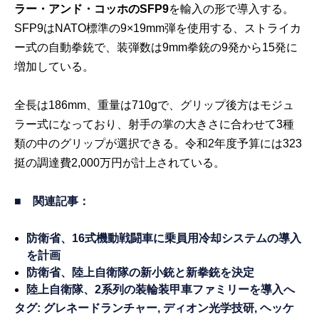
ラー・アンド・コッホのSFP9
を輸入の形で導入する。
SFP9はNATO標準の9×19mm弾を使用する、ストライカ
ー式の自動拳銃で、装弾数は9mm拳銃の9発から15発に
増加している。
全長は186mm、重量は710gで、グリップ後方はモジュ
ラー式になっており、射手の掌の大きさに合わせて3種
類の中のグリップが選択できる。令和2年度予算には323
挺の調達費2,000万円が計上されている。
■ 関連記事：
防衛省、16式機動戦闘車に乗員用冷却システムの導入
を計画
防衛省、陸上自衛隊の新小銃と新拳銃を決定
陸上自衛隊、2系列の装輪装甲車ファミリーを導入へ
タグ:
グレネードランチャー
,
ディオン光学技研
,
ヘッケ