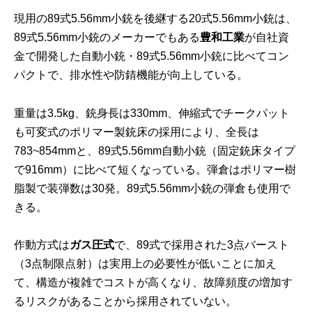
現用の89式5.56mm小銃を後継する20式5.56mm小銃は、
89式5.56mm小銃のメーカーでもある
豊和工業
が自社資
金で開発した自動小銃・89式5.56mm小銃に比べてコン
パクトで、排水性や防錆機能が向上している。
重量は3.5kg、銃身長は330mm、伸縮式でチークパット
も可変式のポリマー製銃床の採用により、全長は
783~854mmと、89式5.56mm自動小銃（固定銃床タイプ
で916mm）に比べて短くなっている。弾倉はポリマー樹
脂製で装弾数は30発。89式5.56mm小銃の弾倉も使用で
きる。
作動方式は
ガス圧式
で、89式で採用された3点バースト
（3点制限点射）は実用上の必要性が低いことに加え
て、構造が複雑でコストが高くなり、故障頻度の増加す
るリスクがあることから採用されていない。