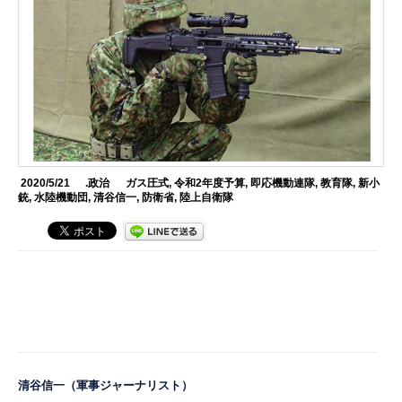
2020/5/21
.政治
ガス圧式
,
令和2年度予算
,
即応機動連隊
,
教育隊
,
新小
銃
,
水陸機動団
,
清谷信一
,
防衛省
,
陸上自衛隊
清谷信一
（軍事ジャーナリスト）