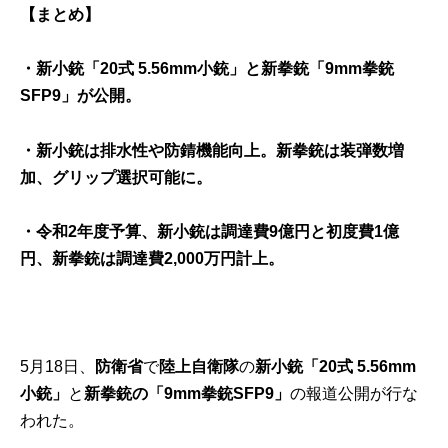
【まとめ】
・新小銃「20式 5.56mm小銃」と新拳銃「9mm拳銃
SFP9」が公開。
・新小銃は排水性や防錆機能向上。新拳銃は装弾数増
加、グリップ選択可能に。
・令和2年度予算、新小銃は調達費9億円と初度費1億
円、新拳銃は調達費2,000万円計上。
5月18日、
防衛省
で
陸上自衛隊
の
新小銃「20式 5.56mm
小銃」
と
新拳銃の「9mm拳銃SFP9」
の報道公開が行な
われた。