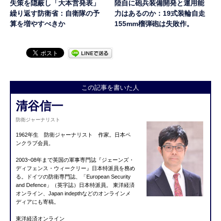
失策を隠蔽し「大本営発表」
陸自に砲兵装備開発と運用能
繰り返す防衛省：自衛隊の予
力はあるのか：19式装輪自走
算を増やすべきか
155mm榴弾砲は失敗作。
この記事を書いた人
清谷信一
防衛ジャーナリスト
1962年生 防衛ジャーナリスト 作家。日本ペ
ンクラブ会員。
2003~08年まで英国の軍事専門誌『ジェーンズ・
ディフェン
ス・ウィークリー』日本特派員を務め
る。ドイツの防衛専門誌、「European Security
and Defence」（英字誌）日本特派員。 東洋経済
オンライン、Japan indepthなどのオンラインメ
ディアにも寄稿。
東洋経済オンライン