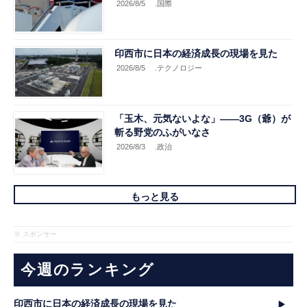
2026/8/5
.国際
印西市に日本の経済成長の現場を見た
2026/8/5
.テクノロジー
「玉木、元気ないよな」――3G（爺）が
斬る野党のふがいなさ
2026/8/3
.政治
もっと見る
※ スポンサー
今週のランキング
印西市に日本の経済成長の現場を見た