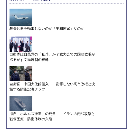
殺傷兵器を輸出しないのが「平和国家」なのか
自衛隊は自民党の「私兵」か？党大会での国歌歌唱が
揺るがす文民統制の根幹
自衛官・中国大使館侵入——謝罪しない高市政権と沈
黙する防衛記者クラブ
海自「ホルムズ派遣」の死角――イランの飽和攻撃と
戦傷医療・防衛体制の欠陥