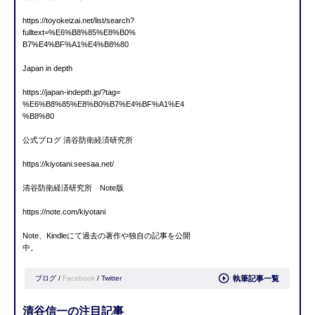
https://toyokeizai.net/list/se
arch?
fulltext=%E6%B8%85%E8%B0%
B7%E4%BF%A1%E4%B8%80
Japan in depth
https://japan-indepth.jp/?tag=
%E6%B8%85%E8%B0%B7%E4%BF%A1%E4
%B8%80
公式ブログ 清谷防衛経済研究所
https://kiyotani.seesaa.net/
清谷防衛経済研究所 Note版
https://note.com/kiyotani
Note、Kindleにて過去の著作や独自の記事を公開
中。
ブログ
/
Facebook
/
Twitter
執筆記事一覧
清谷信一の注目記事