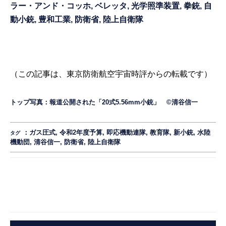
ラー・アンド・コッホ
,
ベレッタ
,
光学照準装置
,
拳銃
,
自
動小銃
,
豊和工業
,
防衛省
,
陸上自衛隊
（この記事は、
東京防衛航空宇宙時評
からの転載です）
トップ写真：報道公開された「20式5.56mm小銃」 ©清谷信一
：
ガス圧式
,
令和2年度予算
,
即応機動連隊
,
教育隊
,
新小銃
,
水陸
タグ
機動団
,
清谷信一
,
防衛省
,
陸上自衛隊