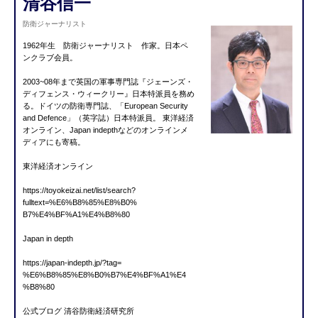
清谷信一
防衛ジャーナリスト
1962年生 防衛ジャーナリスト 作家。日本ペ
ンクラブ会員。
2003~08年まで英国の軍事専門誌『ジェーンズ・
ディフェン
ス・ウィークリー』日本特派員を務め
る。ドイツの防衛専門誌、「European Security
and Defence」（英字誌）日本特派員。 東洋経済
オンライン、Japan indepthなどのオンラインメ
ディアにも寄稿。
東洋経済オンライン
https://toyokeizai.net/list/se
arch?
fulltext=%E6%B8%85%E8%B0%
B7%E4%BF%A1%E4%B8%80
Japan in depth
https://japan-indepth.jp/?tag=
%E6%B8%85%E8%B0%B7%E4%BF%A1%E4
%B8%80
公式ブログ 清谷防衛経済研究所