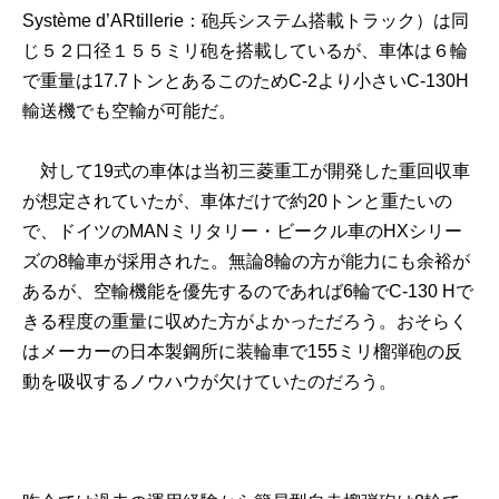
Système d’ARtillerie：砲兵システム搭載トラック）は同
じ５２口径１５５ミリ砲を搭載しているが、車体は６輪
で重量は17.7トンとあるこのためC-2より小さいC-130H
輸送機でも空輸が可能だ。
対して19式の車体は当初三菱重工が開発した重回収車
が想定されていたが、車体だけで約20トンと重たいの
で、ドイツのMANミリタリー・ビークル車のHXシリー
ズの8輪車が採用された。無論8輪の方が能力にも余裕が
あるが、空輸機能を優先するのであれば6輪でC-130 Hで
きる程度の重量に収めた方がよかっただろう。おそらく
はメーカーの日本製鋼所に装輪車で155ミリ榴弾砲の反
動を吸収するノウハウが欠けていたのだろう。