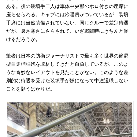
ある。後の装填手二人は車体中央部のホロ付きの座席に
座らせられる。キャブには冷暖房がついているが、装填
手席には当然装備されていない。同じクルーで差別待遇
だが、暑さ寒さにさらされて、いざ戦闘時にきちんと働
けるだろうか。
筆者は日本の防衛ジャーナリストで最も多く世界の簡易
型自走榴弾砲を取材してきたと自負しているが、このよ
うな奇妙なレイアウトを見たことがない。このような差
別的な待遇を受けた装填手が嫌になって中途退職しない
ことを願うばかりだ。