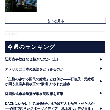
もっと見る
※ スポンサー
今週のランキング
辺野古事故はなぜ起きたのか（上）
アメリカは日本の憲法をどうみるのか
「主権の存する国民の総意」とは何か――石破茂・元総理
が問う皇室典範改正の“素通り”された論点
韓国株式市場暴落が李在明政権を直撃
DAZNはいかにして104試合、6,700万人を熱狂させたのか
──W杯で起きたスポーツメディア「地上波 vs デジタル」