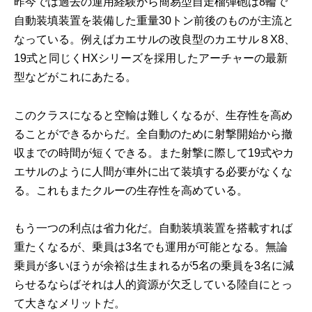
昨今では過去の運用経験から簡易型自走榴弾砲は8輪で
自動装填装置を装備した重量30トン前後のものが主流と
なっている。例えばカエサルの改良型のカエサル８X8、
19式と同じくHXシリーズを採用したアーチャーの最新
型などがこれにあたる。
このクラスになると空輸は難しくなるが、生存性を高め
ることができるからだ。全自動のために射撃開始から撤
収までの時間が短くできる。また射撃に際して19式やカ
エサルのように人間が車外に出て装填する必要がなくな
る。これもまたクルーの生存性を高めている。
もう一つの利点は省力化だ。自動装填装置を搭載すれば
重たくなるが、乗員は3名でも運用が可能となる。無論
乗員が多いほうが余裕は生まれるが5名の乗員を3名に減
らせるならばそれは人的資源が欠乏している陸自にとっ
て大きなメリットだ。