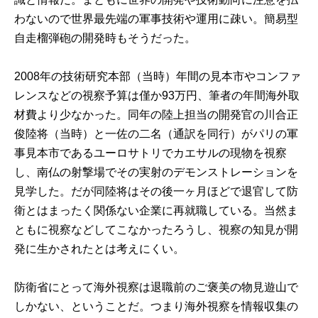
わないので世界最先端の軍事技術や運用に疎い。簡易型
自走榴弾砲の開発時もそうだった。
2008年の技術研究本部（当時）年間の見本市やコンファ
レンスなどの視察予算は僅か93万円、筆者の年間海外取
材費より少なかった。同年の陸上担当の開発官の川合正
俊陸将（当時）と一佐の二名（通訳を同行）がパリの軍
事見本市であるユーロサトリでカエサルの現物を視察
し、南仏の射撃場でその実射のデモンストレーションを
見学した。だが同陸将はその後一ヶ月ほどで退官して防
衛とはまったく関係ない企業に再就職している。当然ま
ともに視察などしてこなかったろうし、視察の知見が開
発に生かされたとは考えにくい。
防衛省にとって海外視察は退職前のご褒美の物見遊山で
しかない、ということだ。つまり海外視察を情報収集の