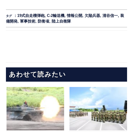
：
19式自走榴弾砲
,
C-2輸送機
,
情報公開
,
欠陥兵器
,
清谷信一
,
装
タグ
備開発
,
軍事技術
,
防衛省
,
陸上自衛隊
あわせて読みたい