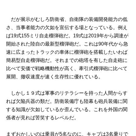
だが展示がむしろ防衛省、自衛隊の装備開発能力の低
さ、当事者能力の欠如を宣伝する場となっている。例え
ば19式155ミリ自走榴弾砲だ。19式は2019年から調達が
開始された陸自の最新型榴弾砲だ。これは90年代から急
速に広まったトラックの車体に榴弾砲を搭載したいわば
簡易型自走榴弾砲だ。それまでの砲塔を有した自走砲に
比べて安価で戦略機動性が高く、牽引式榴弾砲に比べて
展開、撤収速度が速く生存性に優れている。
しかし１９式は軍事のリテラシーを持った人間からす
れば欠陥兵器の類だ。防衛装備庁も陸幕も砲兵装備に関
する知識が欠如しているか歪んでいる。これを外国の関
係者が見れば苦笑するレベルだ。
まずおかしいのは乗員が5名なのに、キャブは3名乗りで