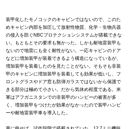
装甲化したモノコックのキャビンではないので、このた
めキャビン内部を加圧して放射性物質、化学・生物兵器
の侵入を防ぐNBCプロテクションシステムが搭載できな
い。もともとその要求も無かった。しかも耐地雷装甲も
ないので地雷にも全く耐性がない。一応キャビンのドア
などに増加装甲が装着できるよう構造になっているが、
増加装甲を装着したのを見たことがない。そもそも非装
甲のキャビンに増加装甲を装着しても効果が低いし、フ
ロントグラスやドア窓も防弾ガラスではないから保護で
きる部分は極めて小さい。だから気休め程度である。米
軍はアフガニスタンでの非装甲のハンビーの被害が多
く、増加装甲をつけたが効果がなかったので装甲ハンビ
ーや耐地雷装甲車を導入した。
更に申せば、試作段階で搭載されていた、12.7ミリ機銃