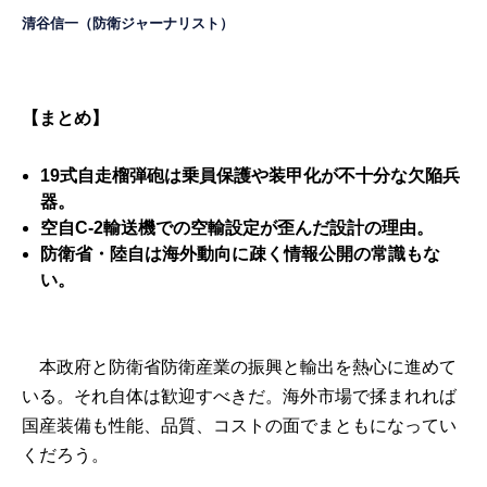
清谷信一
（防衛ジャーナリスト）
【まとめ】
19式自走榴弾砲は乗員保護や装甲化が不十分な欠陥兵
器。
空自C-2輸送機での空輸設定が歪んだ設計の理由。
防衛省・陸自は海外動向に疎く情報公開の常識もな
い。
本政府と防衛省防衛産業の振興と輸出を熱心に進めて
いる。それ自体は歓迎すべきだ。海外市場で揉まれれば
国産装備も性能、品質、コストの面でまともになってい
くだろう。