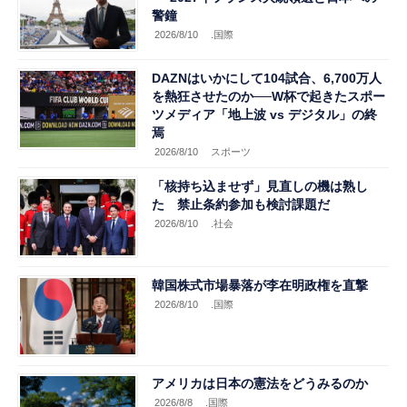
警鐘
2026/8/10
.国際
DAZNはいかにして104試合、6,700万人
を熱狂させたのか──W杯で起きたスポー
ツメディア「地上波 vs デジタル」の終
焉
2026/8/10
スポーツ
「核持ち込ませず」見直しの機は熟し
た 禁止条約参加も検討課題だ
2026/8/10
.社会
韓国株式市場暴落が李在明政権を直撃
2026/8/10
.国際
アメリカは日本の憲法をどうみるのか
2026/8/8
.国際