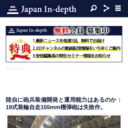
※ スポンサー
陸自に砲兵装備開発と運用能力はあるのか：
19式装輪自走155mm榴弾砲は失敗作。