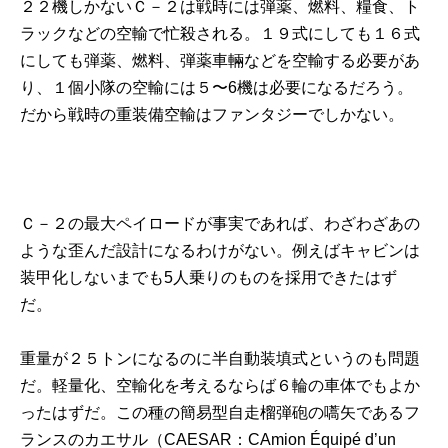
２２機しかないＣ－２は戦時には弾薬、燃料、糧食、ト
ラックなどの空輸で忙殺される。１９式にしても１６式
にしても弾薬、燃料、弾薬車輛などを空輸する必要があ
り、１個小隊の空輸には５〜6機は必要になるだろう。
だから戦時の重装備空輸はファンタジーでしかない。
Ｃ－２の最大ペイロードが事実であれば、わざわざあの
ような歪んだ設計になるわけがない。例えばキャビンは
装甲化しないまでも5人乗りのものを採用できたはず
だ。
重量が２５トンになるのに半自動装填式というのも問題
だ。軽量化、空輸化を考えるならば６輪の車体でもよか
ったはずだ。この種の簡易型自走榴弾砲の嚆矢であるフ
ランスのカエサル（CAESAR：CAmion Équipé d’un