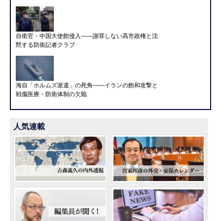
自衛官・中国大使館侵入——謝罪しない高市政権と沈
黙する防衛記者クラブ
海自「ホルムズ派遣」の死角――イランの飽和攻撃と
戦傷医療・防衛体制の欠陥
人気連載