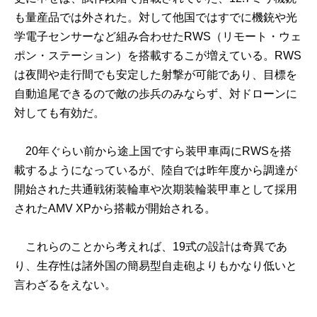
も量産品では外された。対して他国ではすでに機銃や光
学電子センサーなど組み合わせたRWS（リモート・ウェ
ポン・ステーション）を搭載するこが増えている。RWS
は夜間や走行間でも安定した射撃が可能であり、目標を
自動追尾できるので敵の歩兵のみならず、対ドローンに
対しても有効だ。
20年ぐらい前から途上国ですら装甲車両にRWSを搭
載するようになっているが、陸自では昨年度から調達が
開始された共通戦術装輪車や次期装輪装甲車として採用
されたAMV XPから搭載が開始される。
これらのことから考えれば、19式の設計は奇異であ
り、生存性は諸外国の簡易型自走砲よりもかなり低いと
言わざるをえない。