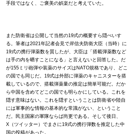
手段ではなく、ご褒美の娯楽だと考えていた。
また防衛省は公開して当然の19式の概要すら隠ぺいす
る。筆者は2021年記者会見で岸信夫防衛大臣（当時）に
19式の携行弾薬数を質したが、大臣は「搭載弾薬数など
は手の内を晒すことになる」と言えないと回答した。だ
が155ミリ砲弾や装薬のサイズはNATO規格であり、どこ
の国でも同じだ。19式は外部に弾薬のキャニスターを搭
載しているので、搭載弾薬量の推定は簡単可能だ。だか
ら中国を含めてどこの国でも明らかにしている。これを
隠す意味はない。これを隠すということは防衛省や陸自
には軍事的な情報の基本的な常識がない、ということ
だ。民主国家の軍隊ならば尚更である。そして後日、
X（ツイッター）でまさに19式の携行弾数を推定した中
国の投稿があった。