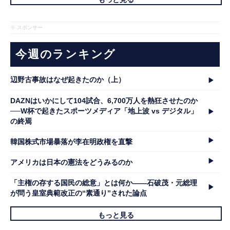
※ スポンサー
今週のランキング
辺野古事故はなぜ起きたのか（上）
DAZNはいかにして104試合、6,700万人を熱狂させたのか
──W杯で起きたスポーツメディア「地上波 vs デジタル」
の終焉
韓国株式市場暴落が李在明政権を直撃
アメリカは日本の憲法をどうみるのか
「主権の存する国民の総意」とは何か――石破茂・元総理
が問う皇室典範改正の“素通り”された論点
もっと見る