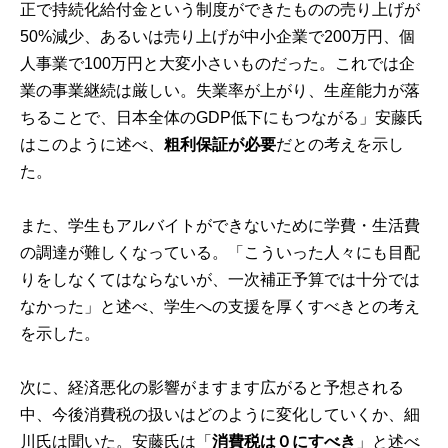
正で持続化給付金という制度ができたものの売り上げが
50%減少、あるいは売り上げが中小企業で200万円、個
人事業で100万円と大変小さいものだった。これでは企
業の事業継続は厳しい。失業率が上がり、生産能力が落
ちることで、日本全体のGDP低下にもつながる」安藤氏
はこのように述べ、
粗利保証が必要
だとの考えを示し
た。
また、学生もアルバイトができないために学費・生活費
の調達が難しくなっている。「こういった人々にも目配
りをしなくてはならないが、一次補正予算では十分では
なかった」と述べ、学生への支援を厚くすべきとの考え
を示した。
次に、経済悪化の影響がますます広がると予想される
中、今後消費税の扱いはどのように変化していくか、細
川氏は聞いた。安藤氏は「
消費税は０にすべき
」と述べ