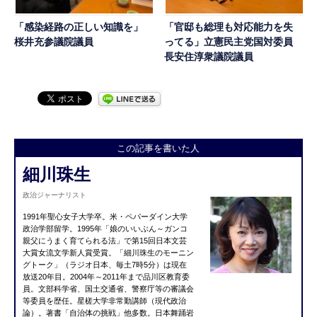
「感染経路の正しい知識を」
「官邸も総理も対応能力を失
桜井充参議院議員
ってる」立憲民主党国対委員
長安住淳衆議院議員
この記事を書いた人
細川珠生
政治ジャーナリスト
1991年聖心女子大学卒。米・ペパーダイン大学
政治学部留学。1995年「娘のいいぶん～ガンコ
親父にうまく育てられる法」で第15回日本文芸
大賞女流文学新人賞受賞。「細川珠生のモーニン
グトーク」（ラジオ日本、毎土7時5分）は現在
放送20年目。2004年～2011年まで品川区教育委
員。文部科学省、国土交通省、警察庁等の審議会
等委員を歴任。星槎大学非常勤講師（現代政治
論）。著書「自治体の挑戦」他多数。日本舞踊岩