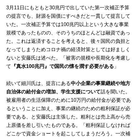
3月11日にもともと30兆円で出していた第一次補正予算
の提言でも、財源を国債にすべきだと一貫して提言して
いた。一次補正予算では100兆円以上という大きな事業
規模であったものの、そのうちのほとんどは融資であっ
た。これは返済することを考えると、後々国民の負担と
なってしまうためコロナ禍の経済対策としては好ましく
ないと安藤氏は述べた。「被害の規模や長期化を考慮し
て
『真水100兆円』で国民の懐を潤す必要がある
」
続いて細川氏は、提言にある
中小企業の事業継続や地方
自治体の給付金の増加、学生支援について
話を聞いた。
被雇用者の生活保障のために10万円の給付金が必要であ
るということに加え、事業の継続のための粗利保証が必
要である、と安藤氏は主張した。粗利とは売上高から売
上原価を差し引いたものである。「粗利保証しなければ
どこかで資金ショートを起こしてしまうだろう。一次補