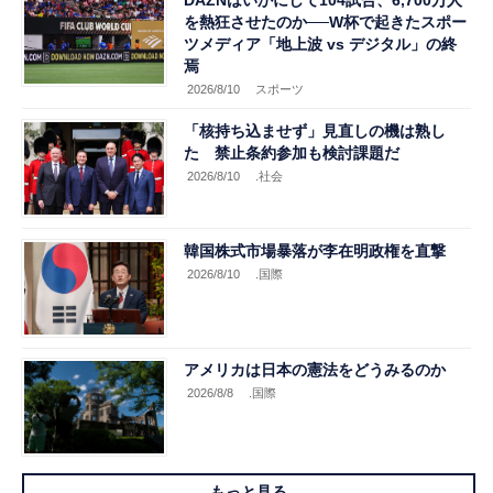
を熱狂させたのか──W杯で起きたスポー
ツメディア「地上波 vs デジタル」の終
焉
2026/8/10
スポーツ
「核持ち込ませず」見直しの機は熟し
た 禁止条約参加も検討課題だ
2026/8/10
.社会
韓国株式市場暴落が李在明政権を直撃
2026/8/10
.国際
アメリカは日本の憲法をどうみるのか
2026/8/8
.国際
もっと見る