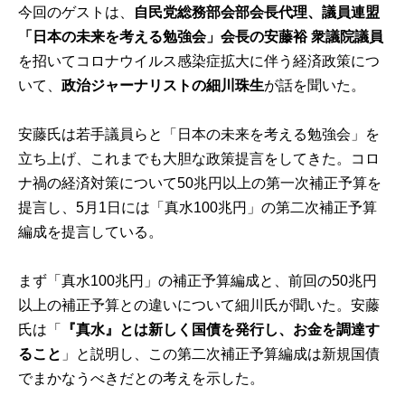
今回のゲストは、
自民党総務部会部会長代理、議員連盟
「日本の未来を考える勉強会」会長の安藤裕 衆議院議員
を招いてコロナウイルス感染症拡大に伴う経済政策につ
いて、
政治
ジャーナリストの細川珠生
が話を聞いた。
安藤氏は若手議員らと「日本の未来を考える勉強会」を
立ち上げ、これまでも大胆な政策提言をしてきた。コロ
ナ禍の経済対策について50兆円以上の第一次補正予算を
提言し、5月1日には「真水100兆円」の第二次補正予算
編成を提言している。
まず「真水100兆円」の補正予算編成と、前回の50兆円
以上の補正予算との違いについて細川氏が聞いた。安藤
氏は「
『真水』とは新しく国債を発行し、お金を調達す
ること
」と説明し、この第二次補正予算編成は新規国債
でまかなうべきだとの考えを示した。