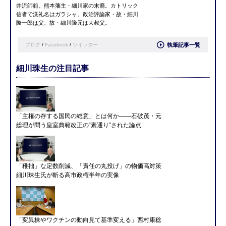
井流師範。熊本藩主・細川家の末裔。カトリック
信者で洗礼名はガラシャ。政治評論家・故・細川
隆一郎は父、故・細川隆元は大叔父。
ブログ
/
Facebook
/
ツイッター
執筆記事一覧
細川珠生の注目記事
「主権の存する国民の総意」とは何か――石破茂・元
総理が問う皇室典範改正の“素通り”された論点
「稚拙」な定数削減、「責任の丸投げ」の物価高対策
細川珠生氏が斬る高市政権半年の実像
「変異株やワクチンの動向見て基準変える」西村康稔