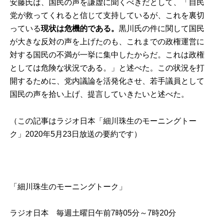
安藤氏は、国民の声を謙虚に聞くべきだとして、「自民
党が救ってくれると信じて支持しているが、これを裏切
っている
現状は危機的である。
黒川氏の件に関して国民
が大きな反対の声を上げたのも、これまでの政権運営に
対する国民の不満が一挙に集中したからだ。これは政権
としては危険な状況である。」と述べた。この状況を打
開するために、党内議論を活発化させ、若手議員として
国民の声を拾い上げ、提言していきたいと述べた。
（この記事はラジオ日本「細川珠生のモーニングトー
ク」2020年5月23日放送の要約です）
「細川珠生のモーニングトーク」
ラジオ日本 毎週土曜日午前7時05分～7時20分