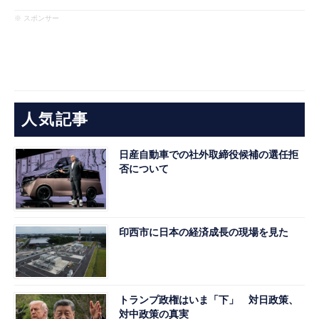
※ スポンサー
人気記事
日産自動車での社外取締役候補の選任拒
否について
印西市に日本の経済成長の現場を見た
トランプ政権はいま「下」 対日政策、
対中政策の真実