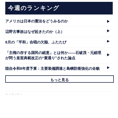
今週のランキング
アメリカは日本の憲法をどうみるのか
辺野古事故はなぜ起きたのか（上）
8月の「平和」合唱の欠陥、ふたたび
「主権の存する国民の総意」とは何か――石破茂・元総理
が問う皇室典範改正の“素通り”された論点
陸自令和8年度予算：主要装備調達と島嶼防衛強化の全貌
もっと見る
※ スポンサー