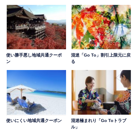
使い勝手悪し地域共通クーポ
混迷「Go To」割引上限元に戻
ン
る
使いにくい地域共通クーポン
混迷極まれり「Go Toトラブ
ル」