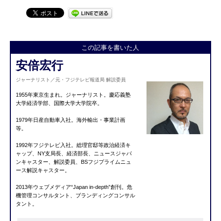
この記事を書いた人
安倍宏行
ジャーナリスト／元・フジテレビ報道局 解説委員
1955年東京生まれ。ジャーナリスト。慶応義塾
大学経済学部、国際大学大学院卒。
1979年日産自動車入社。海外輸出・事業計画
等。
1992年フジテレビ入社。総理官邸等政治経済キ
ャップ、NY支局長、経済部長、ニュースジャパ
ンキャスター、解説委員、BSフジプライムニュ
ース解説キャスター。
2013年ウェブメディア“Japan in-depth”創刊。危
機管理コンサルタント、ブランディングコンサル
タント。