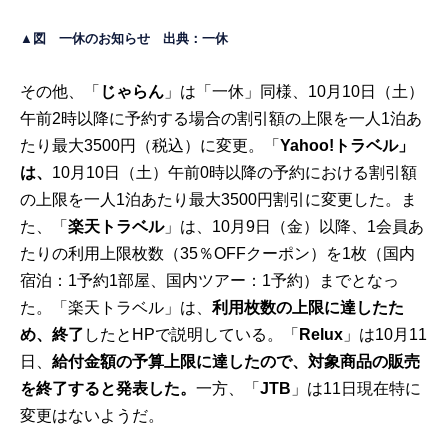
▲図 一休のお知らせ 出典：
一休
その他、「
じゃらん
」は「一休」同様、10月10日（土）
午前2時以降に予約する場合の割引額の上限を一人1泊あ
たり最大3500円（税込）に変更。「
Yahoo!トラベル
」
は、
10月10日（土）午前0時以降の予約における割引額
の上限を一人1泊あたり最大3500円割引に変更した。ま
た、「
楽天トラベル
」は、10月9日（金）以降、1会員あ
たりの利用上限枚数（35％OFFクーポン）を1枚（国内
宿泊：1予約1部屋、国内ツアー：1予約）までとなっ
た。「楽天トラベル」は、
利用枚数の上限に達したた
め、終了
したとHPで説明している。「
Relux
」は10月11
日、
給付金額の予算上限に達したので、対象商品の販売
を終了すると発表した。
一方、「
JTB
」は11日現在特に
変更はないようだ。