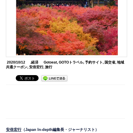
2020/10/12
.経済
Gotoeat
,
GOTOトラベル
,
予約サイト
,
国交省
,
地域
共通クーポン
,
安倍宏行
,
旅行
安倍宏行
（Japan In-depth編集長・ジャーナリスト）