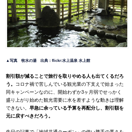
▲写真 牧水の湯 出典：flickr:
水上温泉 水上館
割引額が減ることで旅行を取りやめる人も出てくるだろ
う。
コロナ禍で苦しんでいる観光業の下支えで始まった
同キャンペーンなのに、開始わずか3ヶ月弱でせっかく
盛り上がり始めた観光需要に水を差すような動きは理解
できない。
早急に余っている予算を再配分し、割引額を
元に戻すべきだろう。
先日の
記事
で「地域共通クーポン」の使い勝手の悪さを