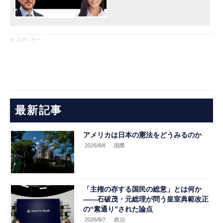
※ スポンサー
最新記事
アメリカは日本の憲法をどうみるのか
2026/8/8
.国際
「主権の存する国民の総意」とは何か
――石破茂・元総理が問う皇室典範改正
の“素通り”された論点
2026/8/7
.政治