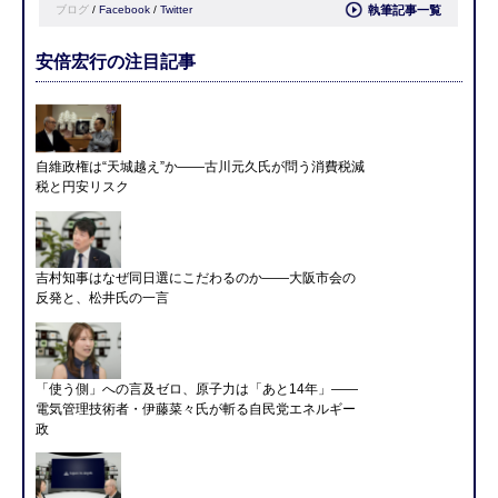
ブログ
/
Facebook
/
Twitter
執筆記事一覧
安倍宏行の注目記事
自維政権は“天城越え”か――古川元久氏が問う消費税減
税と円安リスク
吉村知事はなぜ同日選にこだわるのか――大阪市会の
反発と、松井氏の一言
「使う側」への言及ゼロ、原子力は「あと14年」――
電気管理技術者・伊藤菜々氏が斬る自民党エネルギー
政