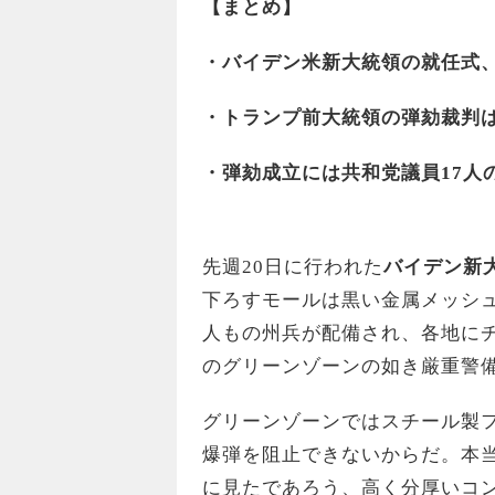
【まとめ】
・バイデン米新大統領の就任式
・
トランプ前大統領の弾劾裁判は
・弾劾成立には共和党議員17人
先週20日に行われた
バイデン新
下ろすモールは黒い金属メッシュ
人もの州兵が配備され、各地に
のグリーンゾーンの如き厳重警
グリーンゾーンではスチール製
爆弾を阻止できないからだ。本
に見たであろう、高く分厚いコ