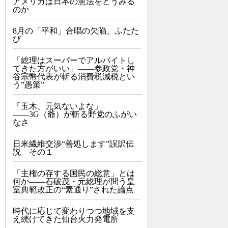
アメリカは日本の憲法をどうみる
のか
8月の「平和」合唱の欠陥、ふたた
び
「総理はスーパーでアルバイトし
てきた方がいい」――参政党・神
谷宗幣代表が斬る消費税減税とい
う”愚策”
「玉木、元気ないよな」
――3G（爺）が斬る野党のふがい
なさ
日米繊維交渉“善処します”誤訳伝
説 その１
「主権の存する国民の総意」とは
何か――石破茂・元総理が問う皇
室典範改正の“素通り”された論点
時代に応じて変わりつつ地域を支
え続けてきた仙台火力発電所