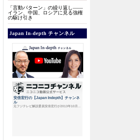
「言動パターン」の繰り返し――
イラン、中国、ロシアに見る強権
の駆け引き
Japan In-depth チャンネル