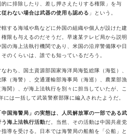
制的に排除したり、差し押さえたりする権限」を与
に従わない場合は武器の使用も認める
」という。
管轄する海域や島などに外国の組織や個人が設けた建
」権限も与えるのだそうだ。早速某テレビ局から説明
中国の海上法執行機関であり、米国の沿岸警備隊や日
。そのくらいは、誰でも知っているだろう。
すなわち、国土資源部国家海洋局海監総隊（海監）、
総隊（海警）、交通運輸部海事局（海巡）、農業部漁
（海関）、が海上法執行を別々に担当していたが、こ
18年には一括して武装警察部隊に編入されたようだ。
「中国海警局」の実態は、人民解放軍の一部である武
行う海上法執行活動
だ。当然、その活動は中国共産党
一指導を受ける。日本では海警局の船舶を「公船」と