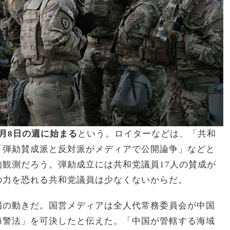
月8日の週に始まる
という。ロイターなどは、「共和
「弾劾賛成派と反対派がメディアで公開論争」などと
観測だろう。弾劾成立には共和党議員17人の賛成が
の力を恐れる共和党議員は少なくないからだ。
国の動きだ。国営メディアは全人代常務委員会が中国
海警法」を可決したと伝えた。「中国が管轄する海域