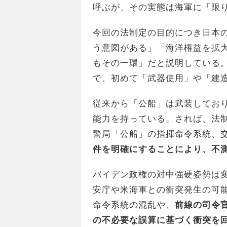
呼ぶが、その実態は海軍に「限
今回の法制定の目的につき日本
う意図がある」「海洋権益を拡
もその一環」だと説明している
で、初めて「武器使用」や「建
従来から「公船」は武装してお
能力を持っている。されば、法
警局「公船」の指揮命令系統、交戦規程（
件を明確にすることにより、不
バイデン政権の対中強硬姿勢は
安庁や米海軍との衝突発生の可
命令系統の混乱や、
前線の司令
の不必要な誤算に基づく衝突を