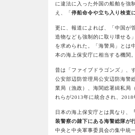
に違法に入った外国の船舶を強
え、「
停船命令や立ち入り検査
更に、報道によれば、「中国が
造物なども強制的に取り壊せる
を求められた。「海警局」とは
本の海上保安庁に相当する機関
昔は「ファイブドラゴンズ」、
公安部辺防管理局公安辺防海警
業局（漁政）、海関総署緝私局
れらが2013年に統合され、20
日本の海上保安庁とは異なり、
装警察の隷下にある海警総隊が
中央と中央軍事委員会の集中統