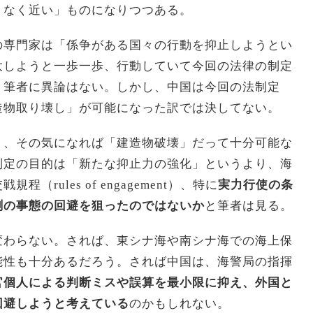
りなく近い」ものになりつつある。
の専門家は「係争がある国々の行動を抑止しようとい
大しようと一歩一歩、行動していて今回の法律の制定
。筆者に異論はない。しかし、中国は今回の法制定
造物取り壊し」が可能になった訳では決してない。
り、その気になれば「建造物破壊」だって十分可能な
制定の目的は「新たな抑止力の強化」というより、海
rules of engagement）、特に
実力行使の条
測の事態の回避を狙ったのではないか
と筆者は見る。
変わらない。されば、東シナ海や南シナ海での海上保
能性も十分あるだろう。されば中国は、海警局の指揮
官個人による判断ミスや誤算を最小限に抑え、外国と
回避しようと考えている
のかもしれない。