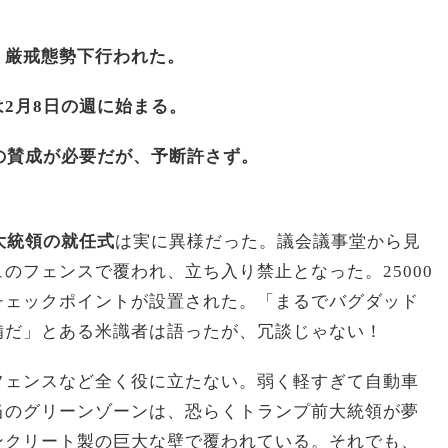
、厳戒態勢下行われた。
2月8日の週に始まる。
の賛成が必要だが、予断許さず。
大統領の就任式
は実に異様だった。議会議事堂から見
のフェンスで覆われ、立ち入り禁止となった。25000
チェックポイントが設置された。「まるでバグダッド
備だ」とある米識者は語ったが、冗談じゃない！
フェンスなど全く役に立たない。弱く軽すぎて自動車
当のグリーンゾーンは、恐らくトランプ前大統領が夢
ンクリート製の巨大な壁で覆われている。それでも、