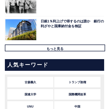
日銀1％利上げで得するのは誰か 銀行の
利ざやと国庫納付金を検証
もっと見る
人気キーワード
古森義久
トランプ政権
国連大学
国際機関改革
UNU
中国