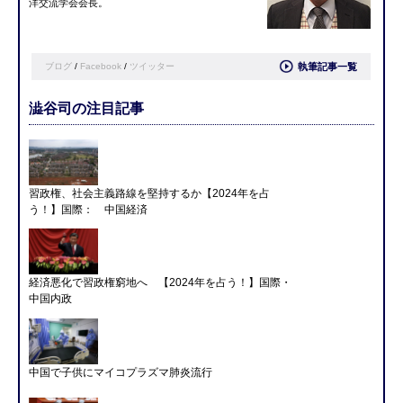
洋交流学会会長。
ブログ
/
Facebook
/
ツイッター
執筆記事一覧
澁谷司の注目記事
習政権、社会主義路線を堅持するか【2024年を占
う！】国際： 中国経済
経済悪化で習政権窮地へ 【2024年を占う！】国際・
中国内政
中国で子供にマイコプラズマ肺炎流行