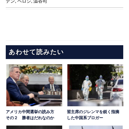
デン
,
ペロシ
,
澁谷司
あわせて読みたい
アメリカ中間選挙の読み方
習主席のジレンマを鋭く指摘
その２ 勝者はだれなのか
した中国系ブロガー