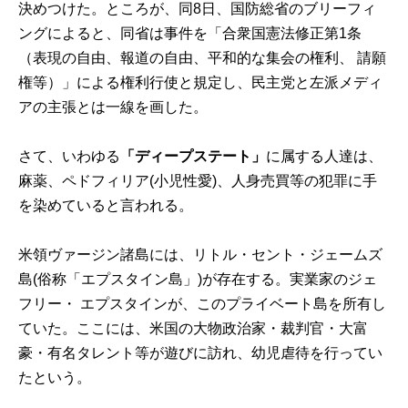
決めつけた。ところが、同8日、国防総省のブリーフィ
ングによると、同省は事件を「合衆国憲法修正第1条
（表現の自由、報道の自由、平和的な集会の権利、 請願
権等）」による権利行使と規定し、民主党と左派メディ
アの主張とは一線を画した。
さて、いわゆる
「ディープステート」
に属する人達は、
麻薬、ペドフィリア(小児性愛)、人身売買等の犯罪に手
を染めていると言われる。
米領ヴァージン諸島には、リトル・セント・ジェームズ
島(俗称「エプスタイン島」)が存在する。実業家のジェ
フリー・ エプスタインが、このプライベート島を所有し
ていた。ここには、米国の大物政治家・裁判官・大富
豪・有名タレント等が遊びに訪れ、幼児虐待を行ってい
たという。