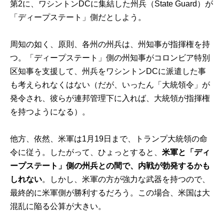
第2に、ワシントンDCに集結した州兵（State Guard）が
「ディープステート」側だとしよう。
周知の如く、原則、各州の州兵は、州知事が指揮権を持
つ。「ディープステート」側の州知事がコロンビア特別
区知事を支援して、州兵をワシントンDCに派遣した事
も考えられなくはない（だが、いったん「大統領令」が
発令され、彼らが連邦管理下に入れば、大統領が指揮権
を持つようになる）。
他方、依然、米軍は1月19日まで、トランプ大統領の命
令に従う。したがって、ひょっとすると、
米軍と「ディ
ープステート」側の州兵との間で、内戦が勃発するかも
しれない
。しかし、米軍の方が強力な武器を持つので、
最終的に米軍側が勝利するだろう。この場合、米国は大
混乱に陥る公算が大きい。