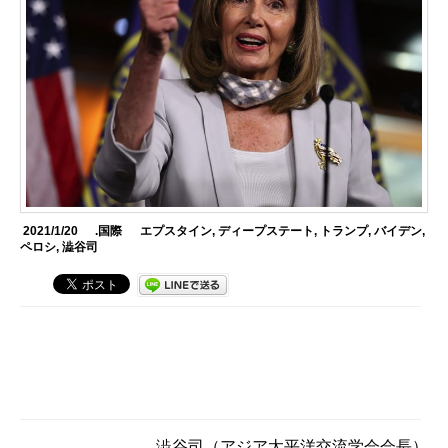
2021/1/20
.国際
エプスタイン
,
ディープステート
,
トランプ
,
バイデン
,
ペロシ
,
澁谷司
澁谷司
（アジア太平洋交流学会会長）