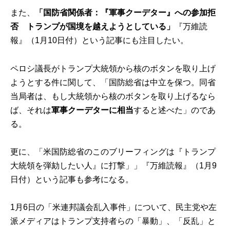
また、
「国防省関係者：『軍事クーデター』への参加拒
否 トランプが国境を越えようとしている」
『万維読
報』（1月10日付）という記事にも注目したい。
ペロシ議長がトランプ大統領から核のボタンを取り上げ
ようとする件に関して、「国防総省は中立を保つ。同省
当局者は、もし大統領から核のボタンを取り上げるなら
ば、それは
軍事クーデターに相当
すると述べた」のであ
る。
更に、「米国防総省のこのブリーフィングは『トランプ
大統領を弾劾したい人』に打撃」」『万維読報』（1月9
日付）という記事も参考になる。
1月6日の「米連邦議会乱入事件」について、民主党や左
派メディアはトランプ支持者らの「暴動」、「反乱」と