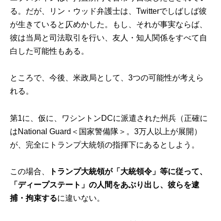
る。だが、リン・ウッド弁護士は、Twitterでしばしば彼
が生きていると仄めかした。もし、それが事実ならば、
彼は当局と司法取引を行い、友人・知人関係をすべて自
白した可能性もある。
ところで、今後、米政局として、3つの可能性が考えら
れる。
第1に、仮に、ワシントンDCに派遣された州兵（正確に
はNational Guard＜国家警備隊＞。3万人以上が展開）
が、完全にトランプ大統領の指揮下にあるとしよう。
この場合、
トランプ大統領が「大統領令」等に従って、
「ディープステート」の人間をあぶり出し、彼らを逮
捕・拘束する
に違いない。