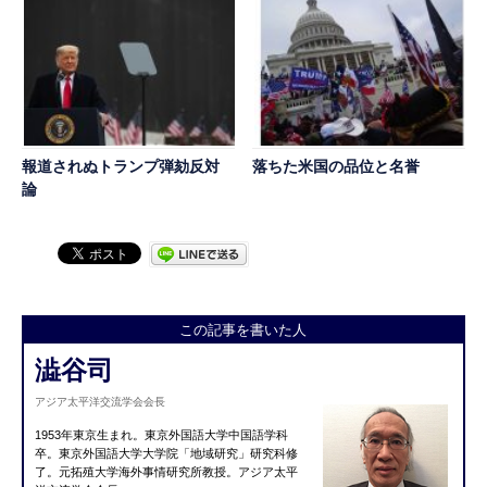
報道されぬトランプ弾劾反対
落ちた米国の品位と名誉
論
この記事を書いた人
澁谷司
アジア太平洋交流学会会長
1953年東京生まれ。
東京外国語大学中国語学科
卒。
東京外国語大学大学院「地域研究」研究科修
了。
元拓殖大学海外事情研究所教授。
アジア太平