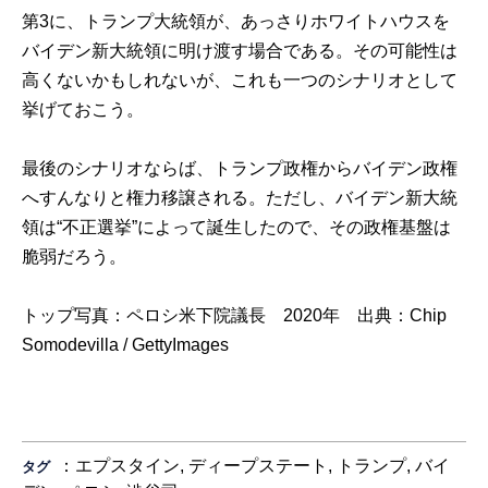
第3に、トランプ大統領が、あっさりホワイトハウスを
バイデン新大統領に明け渡す場合である。その可能性は
高くないかもしれないが、これも一つのシナリオとして
挙げておこう。
最後のシナリオならば、トランプ政権からバイデン政権
へすんなりと権力移譲される。ただし、バイデン新大統
領は“不正選挙”によって誕生したので、その政権基盤は
脆弱だろう。
トップ写真：ペロシ米下院議長 2020年 出典：
Chip
Somodevilla / GettyImages
：
エプスタイン
,
ディープステート
,
トランプ
,
バイ
タグ