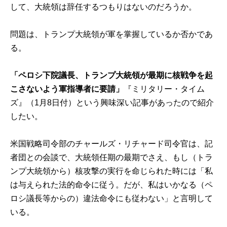
して、大統領は辞任するつもりはないのだろうか。
問題は、トランプ大統領が軍を掌握しているか否かであ
る。
「ペロシ下院議長、トランプ大統領が最期に核戦争を起
こさないよう軍指導者に要請」
『ミリタリー・タイム
ズ』（1月8日付）という興味深い記事があったので紹介
したい。
米国戦略司令部のチャールズ・リチャード司令官は、記
者団との会談で、大統領任期の最期でさえ、もし（トラ
ンプ大統領から）核攻撃の実行を命じられた時には「私
は与えられた法的命令に従う。だが、私はいかなる（ペ
ロシ議長等からの）違法命令にも従わない」と言明して
いる。