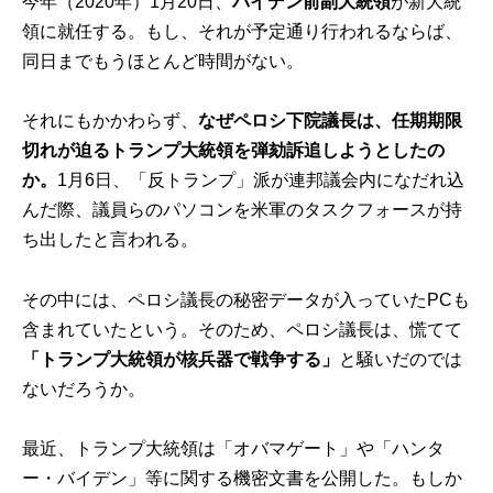
今年（2020年）1月20日、
バイデン前副大統領
が新大統
領に就任する。もし、それが予定通り行われるならば、
同日までもうほとんど時間がない。
それにもかかわらず、
なぜペロシ下院議長は、任期期限
切れが迫るトランプ大統領を弾劾訴追しようとしたの
か。
1月6日、「反トランプ」派が連邦議会内になだれ込
んだ際、議員らのパソコンを米軍のタスクフォースが持
ち出したと言われる。
その中には、ペロシ議長の秘密データが入っていたPCも
含まれていたという。そのため、ペロシ議長は、慌てて
「トランプ大統領が核兵器で戦争する」
と騒いだのでは
ないだろうか。
最近、トランプ大統領は「オバマゲート」や「ハンタ
ー・バイデン」等に関する機密文書を公開した。もしか