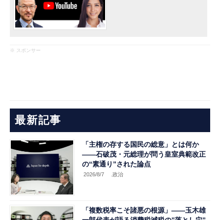
※ スポンサー
最新記事
「主権の存する国民の総意」とは何か
――石破茂・元総理が問う皇室典範改正
の“素通り”された論点
2026/8/7
.政治
「複数税率こそ諸悪の根源」――玉木雄