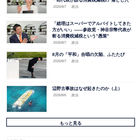
一郎代表が語る消費税減税の”落とし穴”
2026/8/7
.政治
「総理はスーパーでアルバイトしてきた
方がいい」――参政党・神谷宗幣代表が
斬る消費税減税という”愚策”
2026/8/7
.政治
8月の「平和」合唱の欠陥、ふたたび
2026/8/7
.政治
辺野古事故はなぜ起きたのか（上）
2026/8/6
.政治
もっと見る