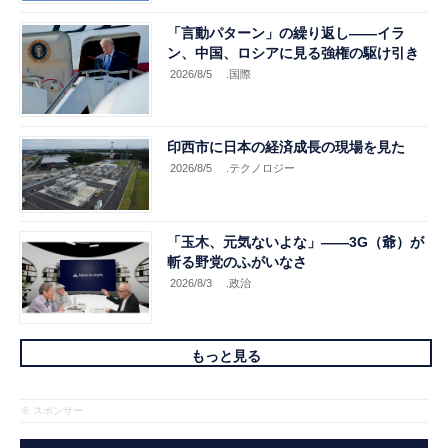
「言動パターン」の繰り返し――イラ
ン、中国、ロシアに見る強権の駆け引き
2026/8/5
.国際
印西市に日本の経済成長の現場を見た
2026/8/5
.テクノロジー
「玉木、元気ないよな」――3G（爺）が
斬る野党のふがいなさ
2026/8/3
.政治
もっと見る
※ スポンサー