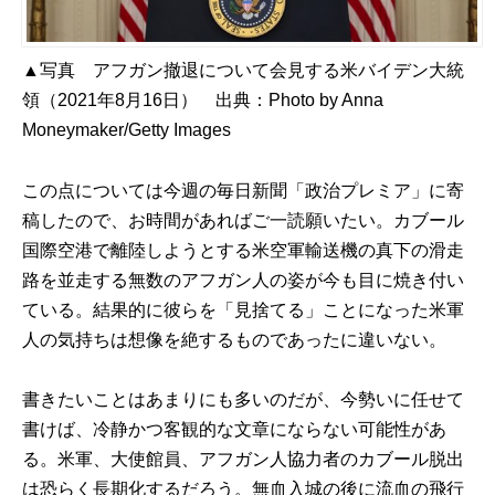
▲写真 アフガン撤退について会見する米バイデン大統
領（2021年8月16日） 出典：
Photo by Anna
Moneymaker/Getty Images
この点については今週の毎日新聞「政治プレミア」に寄
稿したので、お時間があればご一読願いたい。カブール
国際空港で離陸しようとする米空軍輸送機の真下の滑走
路を並走する無数のアフガン人の姿が今も目に焼き付い
ている。結果的に彼らを「見捨てる」ことになった米軍
人の気持ちは想像を絶するものであったに違いない。
書きたいことはあまりにも多いのだが、今勢いに任せて
書けば、冷静かつ客観的な文章にならない可能性があ
る。米軍、大使館員、アフガン人協力者のカブール脱出
は恐らく長期化するだろう。無血入城の後に流血の飛行