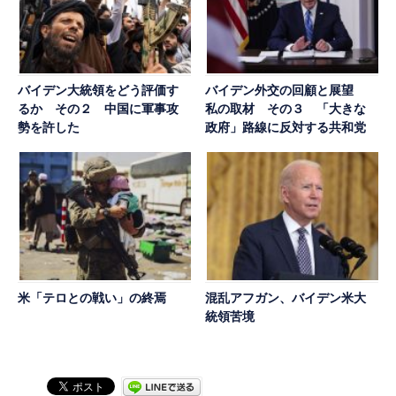
バイデン大統領をどう評価す
バイデン外交の回顧と展望
るか その２ 中国に軍事攻
私の取材 その３ 「大きな
勢を許した
政府」路線に反対する共和党
米「テロとの戦い」の終焉
混乱アフガン、バイデン米大
統領苦境