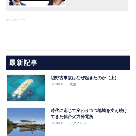
※ スポンサー
最新記事
辺野古事故はなぜ起きたのか（上）
2026/8/6
.政治
時代に応じて変わりつつ地域を支え続け
てきた仙台火力発電所
2026/8/5
.テクノロジー