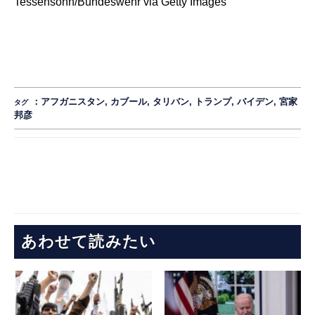
Tessensohn/Bundeswehr via Getty Images
：
アフガニスタン
,
カブール
,
タリバン
,
トランプ
,
バイデン
,
宮家
タグ
邦彦
あわせて読みたい