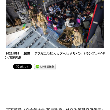
2021/8/19
.国際
アフガニスタン
,
カブール
,
タリバン
,
トランプ
,
バイデ
ン
,
宮家邦彦
宮家邦彦
（立命館大学 客員教授・外交政策研究所代表）