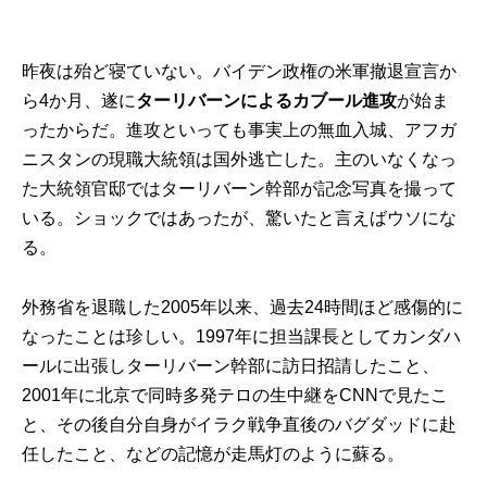
昨夜は殆ど寝ていない。バイデン政権の米軍撤退宣言か
ら4か月、遂に
ターリバーンによるカブール進攻
が始ま
ったからだ。進攻といっても事実上の無血入城、アフガ
ニスタンの現職大統領は国外逃亡した。主のいなくなっ
た大統領官邸ではターリバーン幹部が記念写真を撮って
いる。ショックではあったが、驚いたと言えばウソにな
る。
外務省を退職した2005年以来、過去24時間ほど感傷的に
なったことは珍しい。1997年に担当課長としてカンダハ
ールに出張しターリバーン幹部に訪日招請したこと、
2001年に北京で同時多発テロの生中継をCNNで見たこ
と、その後自分自身がイラク戦争直後のバグダッドに赴
任したこと、などの記憶が走馬灯のように蘇る。