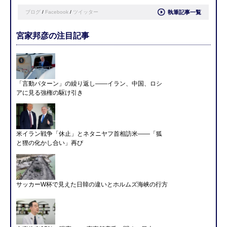
ブログ
/
Facebook
/
ツイッター
執筆記事一覧
宮家邦彦の注目記事
「言動パターン」の繰り返し――イラン、中国、ロシ
アに見る強権の駆け引き
米イラン戦争「休止」とネタニヤフ首相訪米――「狐
と狸の化かし合い」再び
サッカーW杯で見えた日韓の違いとホルムズ海峡の行方