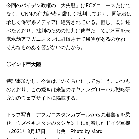
今回のバイデン政権の「大失態」はFOXニュースだけで
なく、CNNの有力記者も厳しく批判しており、同記者は
珍しく保守系メディアに絶賛されている。但し、既に述
べたとおり、批判のための批判は簡単だ。では米軍を未
来永劫アフガニスタンに駐留させて勝算があるのかね。
そんなものある筈がないのだから。
〇インド亜大陸
特記事項なし。今週はこのくらいにしておこう。いつも
のとおり、この続きは来週の
キヤノングローバル戦略研
究所のウェブサイト
に掲載する。
トップ写真：アフガニスタンカブールからの避難者を乗
せ、ウズベキスタンのタシケントに到着したドイツ軍機
（2021年8月17日） 出典：
Photo by Marc