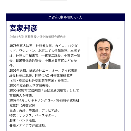
この記事を書いた人
宮家邦彦
立命館大学 客員教授／外交政策研究所代表
1978年東大法卒、外務省入省。カイロ、バグダ
ッド、ワシントン、北京にて大使館勤務。本省で
は、外務大臣秘書官、中東第二課長、中東第一課
長、日米安保条約課長、中東局参事官などを歴
任。
2005年退職。株式会社エー、オー、アイ代表取
締役社長に就任。同時にAOI外交政策研究所
（現・株式会社外交政策研究所）を設立。
2006年立命館大学客員教授。
2006-2007年安倍内閣「公邸連絡調整官」として
首相夫人を補佐。
2009年4月よりキヤノングローバル戦略研究所研
究主幹（外交安保）
言語：英語、中国語、アラビア語。
特技：サックス、ベースギター。
趣味：バンド活動。
各種メディアで評論活動。