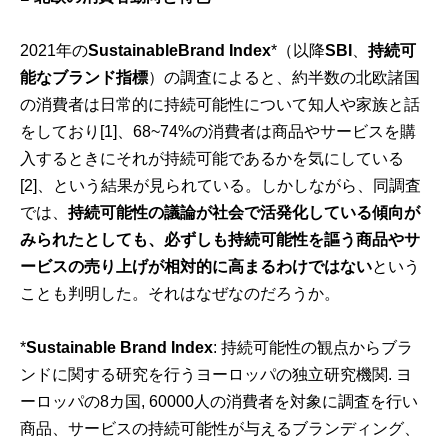
2021年の
SustainableBrand Index
*（以降
SBI
、
持続可
能なブランド指標
）の調査によると、約半数の北欧諸国
の消費者は日常的に持続可能性について知人や家族と話
をしており
[1]
、68~74%の消費者は商品やサービスを購
入するときにそれが持続可能であるかを気にしている
[2]
、という結果が見られている。しかしながら、同調査
では、
持続可能性の議論が社会で活発化している傾向が
みられたとしても、必ずしも持続可能性を謳う商品やサ
ービスの売り上げが相対的に高まるわけではない
という
ことも判明した。それはなぜなのだろうか。
*
Sustainable Brand Index
: 持続可能性の観点からブラ
ンドに関する研究を行うヨーロッパの独立研究機関. ヨ
ーロッパの8カ国, 60000人の消費者を対象に調査を行い
商品、サービスの持続可能性が与えるブランディング、