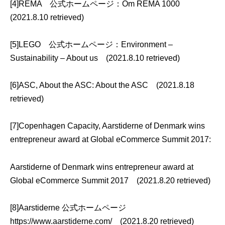
[4]REMA 公式ホームページ：
Om REMA 1000
(2021.8.10 retrieved)
[5]LEGO 公式ホームページ：
Environment –
Sustainability – About us
(2021.8.10 retrieved)
[6]ASC, About the ASC:
About the ASC
(2021.8.18
retrieved)
[7]Copenhagen Capacity, Aarstiderne of Denmark wins
entrepreneur award at Global eCommerce Summit 2017:
Aarstiderne of Denmark wins entrepreneur award at
Global eCommerce Summit 2017
(2021.8.20 retrieved)
[8]Aarstiderne 公式ホームページ
https://www.aarstiderne.com/
(2021.8.20 retrieved)