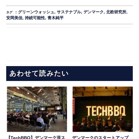
：
グリーンウォッシュ
,
サステナブル
,
デンマーク
,
北欧研究所
,
タグ
安岡美佳
,
持続可能性
,
青木純平
あわせて読みたい
【TechBBQ】デンマーク流ス
デンマークのスタートアップ