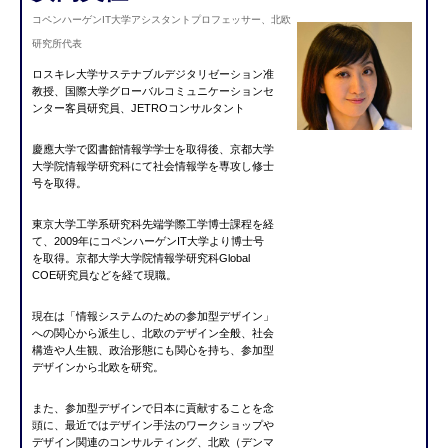
コペンハーゲンIT大学アシスタントプロフェッサー、北欧
研究所代表
ロスキレ大学サステナブルデジタリゼーション准
教授、国際大学グローバルコミュニケーションセ
ンター客員研究員、JETROコンサルタント
慶應大学で図書館情報学学士を取得後、京都大学
大学院情報学研究科にて社会情報学を専攻し修士
号を取得。
東京大学工学系研究科先端学際工学博士課程を経
て、2009年にコペンハーゲンIT大学より博士号
を取得。
京都大学大学院情報学研究科Global
COE研究員などを経て現職。
現在は「情報システムのための参加型デザイン」
への関心から派生し、
北欧のデザイン全般、社会
構造や人生観、政治形態にも関心を持ち、
参加型
デザインから北欧を研究。
また、参加型デザインで日本に貢献することを念
頭に、最近ではデザイン手法のワークショップや
デザイン関連のコンサルティング、北欧
（デンマ