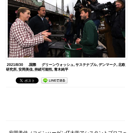
2021/8/30
.国際
グリーンウォッシュ
,
サステナブル
,
デンマーク
,
北欧
研究所
,
安岡美佳
,
持続可能性
,
青木純平
安岡美佳
（コペンハーゲンIT大学アシスタントプロフェ