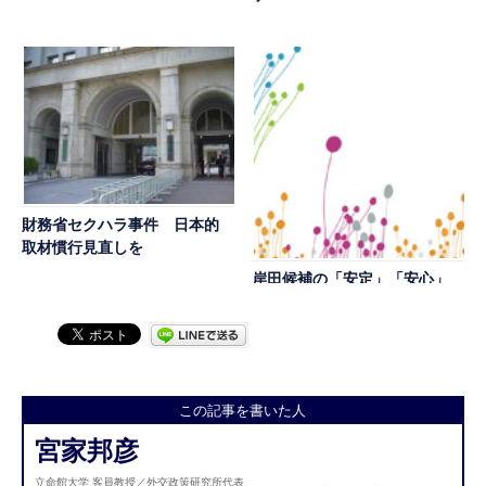
財務省セクハラ事件 日本的
取材慣行見直しを
岸田候補の「安定」「安心」
「安全」政策 自民党総裁選
その２
この記事を書いた人
宮家邦彦
立命館大学 客員教授／外交政策研究所代表