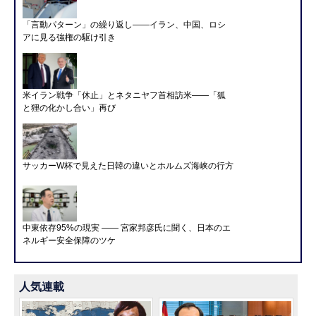
「言動パターン」の繰り返し――イラン、中国、ロシ
アに見る強権の駆け引き
米イラン戦争「休止」とネタニヤフ首相訪米――「狐
と狸の化かし合い」再び
サッカーW杯で見えた日韓の違いとホルムズ海峡の行方
中東依存95%の現実 ―― 宮家邦彦氏に聞く、日本のエ
ネルギー安全保障のツケ
人気連載