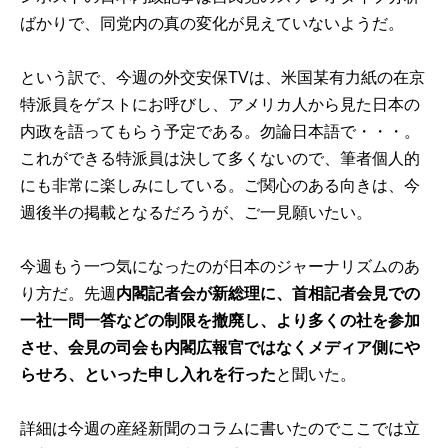
ばかりで、同党内の真の変化が見えていないようだ。
という訳で、今週の外交安保TVは、米国某有力紙の在京
特派員をゲストにお呼びし、アメリカ人から見た日本の
内政を語ってもらう予定である。勿論日本語で・・・。
これができる特派員は決して多くないので、筆者個人的
にも非常に楽しみにしている。ご関心のある向きは、今
週後半の掲載となるだろうが、ご一見願いたい。
今週もう一つ気になったのが日本のジャーナリズムのあ
り方だ。先週
内閣記者会が新総理に、首相記者会見での
一社一問一答などの制限を撤廃し、より多くの社を参加
させ、会見の司会も内閣広報官ではなくメディア側にや
らせろ、といった申し入れを行った
と聞いた。
詳細は今週の産経新聞のコラムに書いたのでここでは立