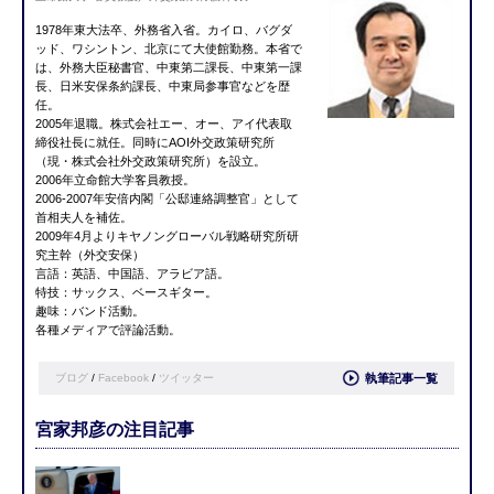
1978年東大法卒、外務省入省。カイロ、バグダ
ッド、ワシントン、北京にて大使館勤務。本省で
は、外務大臣秘書官、中東第二課長、中東第一課
長、日米安保条約課長、中東局参事官などを歴
任。
2005年退職。株式会社エー、オー、アイ代表取
締役社長に就任。同時にAOI外交政策研究所
（現・株式会社外交政策研究所）を設立。
2006年立命館大学客員教授。
2006-2007年安倍内閣「公邸連絡調整官」として
首相夫人を補佐。
2009年4月よりキヤノングローバル戦略研究所研
究主幹（外交安保）
言語：英語、中国語、アラビア語。
特技：サックス、ベースギター。
趣味：バンド活動。
各種メディアで評論活動。
ブログ
/
Facebook
/
ツイッター
執筆記事一覧
宮家邦彦の注目記事