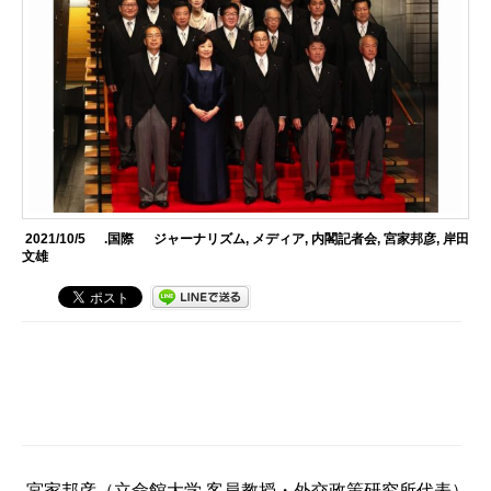
2021/10/5
.国際
ジャーナリズム
,
メディア
,
内閣記者会
,
宮家邦彦
,
岸田
文雄
宮家邦彦
（立命館大学 客員教授・外交政策研究所代表）