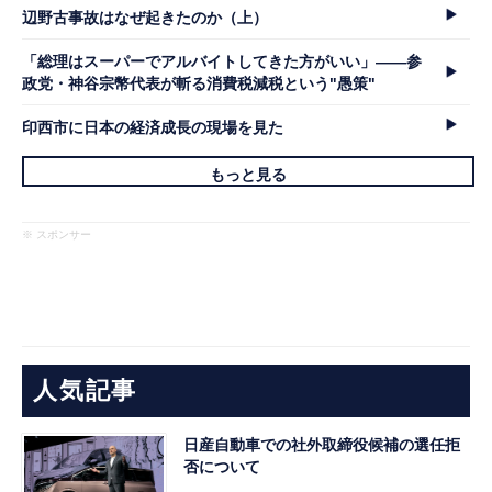
辺野古事故はなぜ起きたのか（上）
「総理はスーパーでアルバイトしてきた方がいい」――参
政党・神谷宗幣代表が斬る消費税減税という"愚策"
印西市に日本の経済成長の現場を見た
もっと見る
※ スポンサー
人気記事
日産自動車での社外取締役候補の選任拒
否について