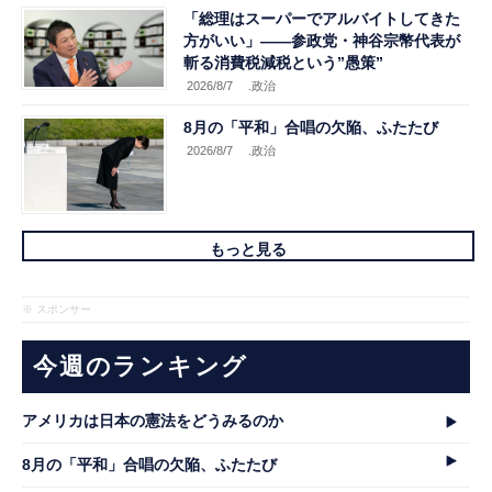
「総理はスーパーでアルバイトしてきた
方がいい」――参政党・神谷宗幣代表が
斬る消費税減税という”愚策”
2026/8/7
.政治
8月の「平和」合唱の欠陥、ふたたび
2026/8/7
.政治
もっと見る
※ スポンサー
今週のランキング
アメリカは日本の憲法をどうみるのか
8月の「平和」合唱の欠陥、ふたたび