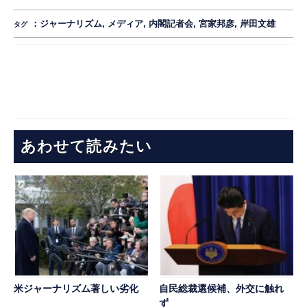
：
ジャーナリズム
,
メディア
,
内閣記者会
,
宮家邦彦
,
岸田文雄
タグ
あわせて読みたい
米ジャーナリズム著しい劣化
自民総裁選候補、外交に触れ
ず