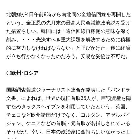
北朝鮮が4日午前9時から南北間の全通信回線を再開した
という。金正恩の先月末の最高人民会議施政演説を受け
た措置らしい。韓国には「通信回線再稼働の意味を深く
刻み、・・・先決すべき重大課題を解決するために積極
的に努力しなければならない」と呼びかけた。遂に経済
が立ち行かなくなったのだろう。安易な妥協は不可だ。
〇欧州･ロシア
国際調査報道ジャーナリスト連合が発表した「パンドラ
文書」によれば、世界の現旧首脳35人が、巨額資産を隠
すためタックスヘイブンを利用していたという。英国、
チェコなど欧州諸国だけでなく、ヨルダン、アゼルバイ
ジャン、ケニアなどの首脳・元首脳が名指しされている
そうだが、幸い、日本の政治家に金持ちはいなかったよ