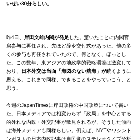
いぜい30分らしい。
昨4日、
岸田文雄内閣が発足
した。驚いたことに内閣官
房参与に再任され、先ほど辞令交付式があった。他の多
くの参与も再任されていたので、何となく、ほっとし
た。この数年、東アジアの地政学的戦略環境は激変して
おり、
日本外交は当面「海図のない航海」が続く
ように
思える。これまで同様、できることをやっていこう、と
思う。
今週のJapanTimesに岸田政権の中国政策について書い
た。日本メディアでは相変わらず「政局」を中心とする
的外れな内政・外交記事が散見されるが、そうした傾向
は海外メディアも同様らしい。例えば、NYTやワシント
ンポストの日本内政記事は自民党のステレオタイプ分析