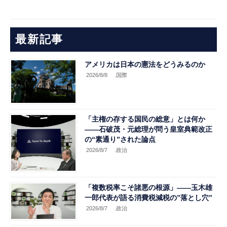
最新記事
アメリカは日本の憲法をどうみるのか
2026/8/8
.国際
「主権の存する国民の総意」とは何か
――石破茂・元総理が問う皇室典範改正
の“素通り”された論点
2026/8/7
.政治
「複数税率こそ諸悪の根源」――玉木雄
一郎代表が語る消費税減税の”落とし穴”
2026/8/7
.政治