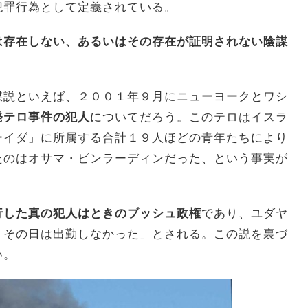
犯罪行為として定義されている。
は存在しない、あるいはその存在が証明されない陰謀
謀説といえば、２００１年９月にニューヨークとワシ
発テロ事件の犯人
についてだろう。このテロはイスラ
ーイダ」に所属する合計１９人ほどの青年たちにより
たのはオサマ・ビンラーディンだった、という事実が
行した真の犯人はときのブッシュ政権
であり、ユダヤ
、その日は出勤しなかった」とされる。この説を裏づ
い。