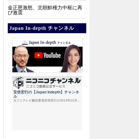
金正恩激怒、北朝鮮権力中枢に再
び激震
Japan In-depth チャンネル