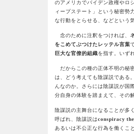
のアメリカでバイデン政権やロ
ィープステート」という秘密勢
な行動をとらせる、などという
念のために注釈をつければ、
をこめてぶつけたレッテル言葉
巨大な官僚的組織
を指す。いず
だからこの種の正体不明の秘密
は、どう考えても陰謀説である
んなのか。さらには陰謀説が国
分自身の体験を踏まえて、その
陰謀説の主舞台になることが多
呼ばれ、陰謀説は
conspiracy th
あるいは不公正な行為を働くこ