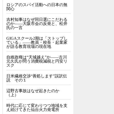
ロシアのスパイ活動への日本の無
関心
吉村知事はなぜ同日選にこだわる
のか――大阪市会の反発と、松井
氏の一言
GIGAスクール2期は「ストップし
ている」——教員・校長・起業家
が語る教育現場の現在地
自維政権は“天城越え”か――古川
元久氏が問う消費税減税と円安リ
スク
日米繊維交渉“善処します”誤訳伝
説 その１
辺野古事故はなぜ起きたのか
（上）
時代に応じて変わりつつ地域を支
え続けてきた仙台火力発電所