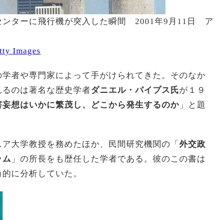
ンターに飛行機が突入した瞬間 2001年9月11日 ア
tty Images
の学者や専門家によって手がけられてきた。そのなか
れるのは著名な歴史学者
ダニエル・パイプス氏
が１９
害妄想はいかに繁茂し、どこから発生するのか
」と題
ニア大学教授を務めたほか、民間研究機関の「
外交政
ラム
」の所長をも歴任した学者である。彼のこの書は
角的に分析していた。