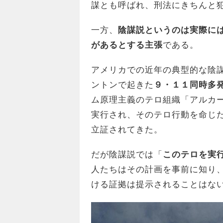
謀とも呼ばれ、刑法にきちんと
一方、
陰謀説というのは実際に
があるとする主張
である。
アメリカでの近年の典型的な陰
ントンで起きた
９・１１同時多
ム原理主義のテロ組織「アルカ
実行され、そのテロ行動を命じ
立証されてきた。
だが陰謀説では「
このテロを実
人たちはその計画を事前に知り
ける証拠は提示されることはな