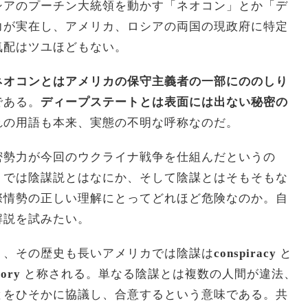
シアのプーチン大統領を動かす「ネオコン」とか「デ
力が実在し、アメリカ、ロシアの両国の現政府に特定
気配はツユほどもない。
ネオコンとはアメリカの保守主義者の一部にののしり
である。
ディープステートとは表面には出ない秘密の
れの用語も本来、実態の不明な呼称なのだ。
勢力が今回のウクライナ戦争を仕組んだというの
。では陰謀説とはなにか、そして陰謀とはそもそもな
際情勢の正しい理解にとってどれほど危険なのか。自
解説を試みたい。
く、その歴史も長いアメリカでは陰謀は
conspiracy
と
eory
と称される。単なる陰謀とは複数の人間が違法、
とをひそかに協議し、合意するという意味である。共