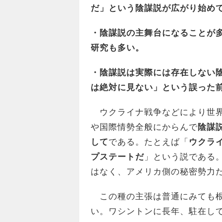
だ」という陰謀説が広がり始め
・陰謀説の主舞台になることが
研究も多い。
・陰謀説は実際には存在しない
は絶対に見ない」という誤った
ウクライナ戦争などにより世界
や国際情勢全般にからんで
陰謀
して
である。たとえば「
ウクラ
プステートだ
」という説である
はなく、アメリカ側の秘密勢力
この種の主張は普通にみても根
い。ワシントンに長年、駐在し