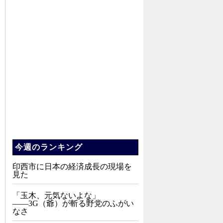
今週のランキング
印西市に日本の経済成長の現場を
見た
「玉木、元気ないよな」
――3G（爺）が斬る野党のふがい
なさ