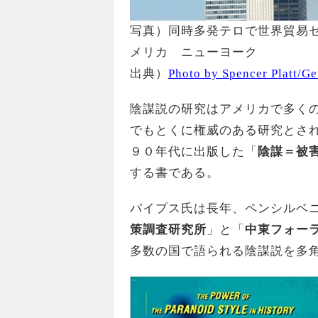
写真）同時多発テロで世界貿易セ
メリカ ニューヨーク
出典）
Photo by Spencer Platt/Ge
陰謀説の研究はアメリカで多く
でもとくに権威のある研究とさ
９０年代に出版した「
陰謀＝被
する書である。
パイプス氏は長年、ペンシルベ
策調査研究所
」と「
中東フォー
多数の国で語られる陰謀説を多