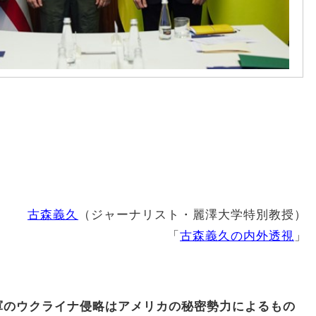
古森義久
（ジャーナリスト・麗澤大学特別教授）
「
古森義久の内外透視
」
軍のウクライナ侵略はアメリカの秘密勢力によるもの