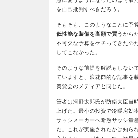
急に憂うようになったのは何故
を自己批判すべきだろう。
そもそも、このようなことに予
低性能な装備を高額で買う
から
不可欠な予算をケチってきたの
してこなかった。
そのような前提を解説もしない
ていますと、浪花節的な記事を
翼賛会のメディアと同じだ。
筆者は河野太郎氏が防衛大臣当
上げた。最小の投資で冷暖房効
サッシメーカーへ断熱サッシ量
だ。これが実施されたかは知ら