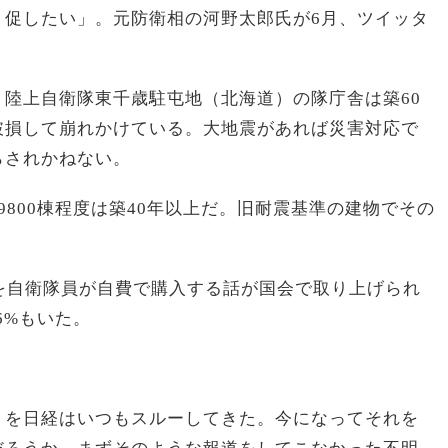
う促したい」。元防衛相の河野太郎氏が6月、ツイッタ
陸上自衛隊東千歳駐屯地（北海道）の隊庁舎は築60
破損して崩れかけている。大地震があれば災害対応で
らされかねない。
9800棟程度は築40年以上だ。旧耐震基準の建物でその
を自衛隊員が自費で購入する話が国会で取り上げられ
6%もいた。
」を日経はいつもスルーしてきた。今になってそれを