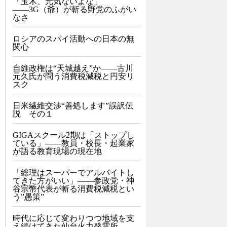
「玉木、元気ないよな」
――3G（爺）が斬る野党のふがい
なさ
ロシアのスパイ活動への日本の無
関心
自維政権は“天城越え”か――古川
元久氏が問う消費税減税と円安リ
スク
日米繊維交渉“善処します”誤訳伝
説 その１
GIGAスクール2期は「ストップし
ている」——教員・校長・起業家
が語る教育現場の現在地
「総理はスーパーでアルバイトし
てきた方がいい」――参政党・神
谷宗幣代表が斬る消費税減税とい
う”愚策”
時代に応じて変わりつつ地域を支
え続けてきた仙台火力発電所