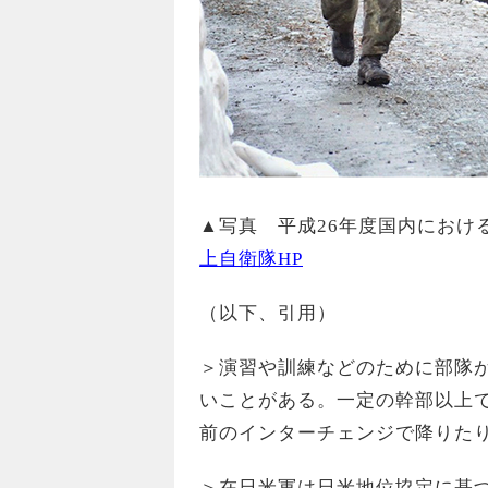
▲写真 平成26年度国内における
上自衛隊HP
（以下、引用）
＞演習や訓練などのために部隊
いことがある。一定の幹部以上
前のインターチェンジで降りた
＞在日米軍は日米地位協定に基