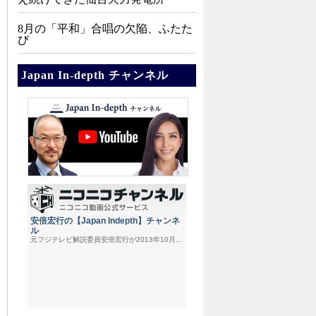
8月の「平和」合唱の欠陥、ふたた
び
Japan In-depth チャンネル