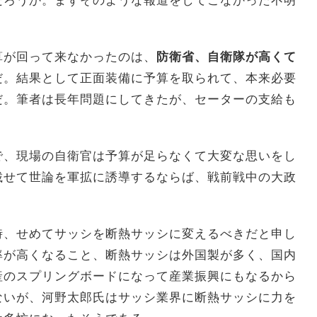
だろうか。まずそのような報道をしてこなかった不明
算が回って来なかったのは、
防衛省、自衛隊が高くて
だ。結果として正面装備に予算を取られて、本来必要
だ。筆者は長年問題にしてきたが、セーターの支給も
で、現場の自衛官は予算が足らなくて大変な思いをし
載せて世論を軍拡に誘導するならば、戦前戦中の大政
時、せめてサッシを断熱サッシに変えるべきだと申し
率が高くなること、断熱サッシは外国製が多く、国内
産のスプリングボードになって産業振興にもなるから
ないが、河野太郎氏はサッシ業界に断熱サッシに力を