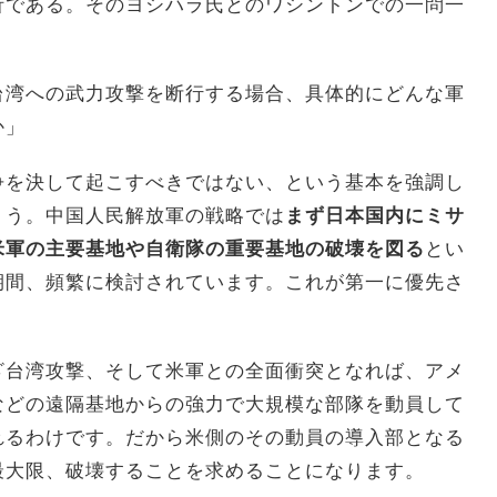
析である。そのヨシハラ氏とのワシントンでの一問一
台湾への武力攻撃を断行する場合、具体的にどんな軍
か」
争を決して起こすべきではない、という基本を強調し
ょう。中国人民解放軍の戦略では
まず日本国内にミサ
米軍の主要基地や自衛隊の重要基地の破壊を図る
とい
期間、頻繁に検討されています。これが第一に優先さ
台湾攻撃、そして米軍との全面衝突となれば、アメ
などの遠隔基地からの強力で大規模な部隊を動員して
れるわけです。だから米側のその動員の導入部となる
最大限、破壊することを求めることになります。