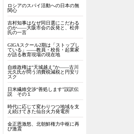
ロシアのスパイ活動への日本の無
関心
吉村知事はなぜ同日選にこだわる
のか――大阪市会の反発と、松井
氏の一言
GIGAスクール2期は「ストップし
ている」——教員・校長・起業家
が語る教育現場の現在地
自維政権は“天城越え”か――古川
元久氏が問う消費税減税と円安リ
スク
日米繊維交渉“善処します”誤訳伝
説 その１
時代に応じて変わりつつ地域を支
え続けてきた仙台火力発電所
金正恩激怒、北朝鮮権力中枢に再
び激震