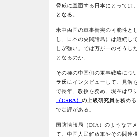
脅威に直面する日本にとっては
となる。
米中両国の軍事衝突の可能性と
し、日本の尖閣諸島には継続し
しが強い。では万が一のそうし
となるのか。
その種の中国側の軍事戦略につ
ラ氏
にインタビューして、見解
で長年、教授を務め、現在はワ
（CSBA）
の上級研究員
を務める
で定評がある。
国防情報局（DIA）のようなア
て、中国人民解放軍やその関連