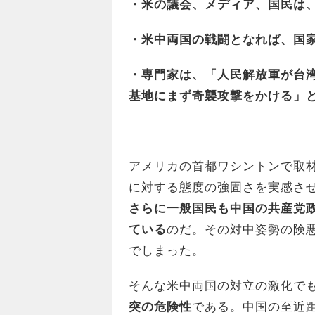
・米の議会、メディア、国民は
・米中両国の戦闘となれば、国
・専門家は、「人民解放軍が台
基地にまず奇襲攻撃をかける」
アメリカの首都ワシントンで取
に対する態度の強固さを実感さ
さらに一般国民も中国の共産党
ている
のだ。その対中姿勢の険
でしまった。
そんな米中両国の対立の激化で
突の危険性
である。中国の至近