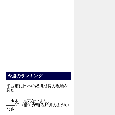
今週のランキング
印西市に日本の経済成長の現場を
見た
「玉木、元気ないよな」
――3G（爺）が斬る野党のふがい
なさ