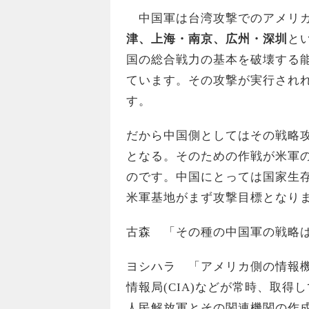
中国軍は台湾攻撃でのアメリカ
津、上海・南京、広州・深圳
と
国の総合戦力の基本を破壊する
ています。その攻撃が実行され
す。
だから中国側としてはその戦略
となる。そのための作戦が米軍
のです。中国にとっては国家生
米軍基地がまず攻撃目標となり
古森 「その種の中国軍の戦略
ヨシハラ 「アメリカ側の情報機関
情報局(CIA)などが常時、取
人民解放軍とその関連機関の作