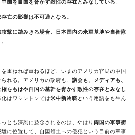
、中国を自国を脅かす敵性の存在とみなしている。
家存亡の影響は不可避となる。
湾攻撃に踏みきる場合、日本国内の米軍基地や自衛隊
と
。
材を重ねれば重ねるほど、いまのアメリカ官民の中国
せられる。アメリカの政府も、
議会も、メディアも、
政権をもはや自国の基幹を脅かす敵性の存在とみなし
悪化はワシントンでは
米中新冷戦
という用語をも生ん
もっとも深刻に懸念されるのは、やはり
両国の軍事衝
距離に位置して、自国領土への侵犯という目前の軍事