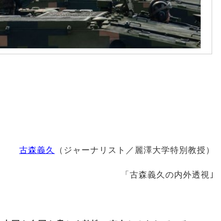
古森義久
（ジャーナリスト／麗澤大学特別教授）
「古森義久の内外透視｣