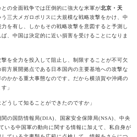
との全面戦争では圧倒的に強大な米軍が
北京・天
いう三大メガロポリスに大規模な戦略攻撃をかけ、中
能力を有し、しかもその戦略攻撃を意図すると予測し
れば、中国は決定的に近い損害を受けることになりま
攻撃を全力を投入して阻止し、制限することが不可欠
の前方展開拠点である日本国内の主要基地への攻撃な
存のかかる重大事態なのです。だから横須賀や沖縄の
ます」
はどうして知ることができたのですか」
の国防情報局(DIA)、国家安全保障局(NSA)、中央
得している中国軍の動向に関する情報に加えて、私自身が
成している文書類を広範に点検して、情報をさらにつ