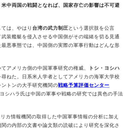
、
米中両国の戦闘となれば、国家存亡の影響は不可避
しては、やはり
台湾の武力制圧
という選択肢を公言
て武装艦艇を侵入させる中国側がその端緒を切る見通
た最悪事態では、中国側の実際の軍事行動はどんな形
いてアメリカ側の中国軍事研究の権威、
トシ・ヨシハ
を尋ねた。日系米人学者としてアメリカの海軍大学校
シントンの大手研究機関の
戦略予算評価センター
ヨシハラ氏は中国の軍事や戦略の研究では異色の手法
メリカ情報機関の取得した中国軍事情報の分析に加え
機関の内部の文書や論文類の読破により研究を深化さ