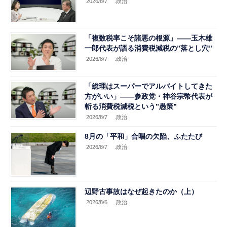
2026/8/7
.政治
「複数税率こそ諸悪の根源」――玉木雄
一郎代表が語る消費税減税の”落とし穴”
2026/8/7
.政治
「総理はスーパーでアルバイトしてきた
方がいい」――参政党・神谷宗幣代表が
斬る消費税減税という”愚策”
2026/8/7
.政治
8月の「平和」合唱の欠陥、ふたたび
2026/8/7
.政治
辺野古事故はなぜ起きたのか（上）
2026/8/6
.政治