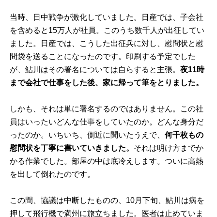
当時、日中戦争が激化していました。日産では、子会社
を含めると15万人が社員。このうち数千人が出征してい
ました。日産では、こうした出征兵に対し、慰問状と慰
問袋を送ることになったのです。印刷する予定でした
が、鮎川はその署名については自らすると主張。
夜11時
まで会社で仕事をした後、家に帰って筆をとりました。
しかも、それは単に署名するのではありません。この社
員はいったいどんな仕事をしていたのか。どんな身分だ
ったのか。いちいち、側近に聞いたうえで、
何千枚もの
慰問状を丁寧に書いていきました。
それは明け方までか
かる作業でした。部屋の中は底冷えします。ついに高熱
を出して倒れたのです。
この間、協議は中断したものの、10月下旬、鮎川は病を
押して飛行機で満州に旅立ちました。医者は止めていま