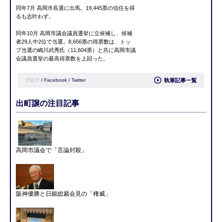
同年7月 高岡市長選に出馬。19,445票の信任を得
るも志叶わず。
同年10月 高岡市議会議員選挙に立候補し、候補
者29人中2位で当選。8,656票の得票数は、トッ
プ当選の嶋川武秀氏（11,604票）と共に高岡市議
会議員選挙の最高得票数を上回った。
ブログ
/
Facebook
/
Twitter
執筆記事一覧
出町譲の注目記事
高岡市議会で「言論封殺」
阪神優勝と日銀総裁会見の「権威」