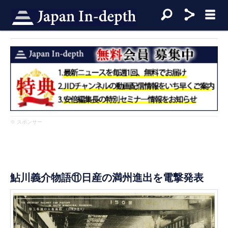
※ スポンサー
鮎川義介物語⑪日産の満州進出を電撃発表