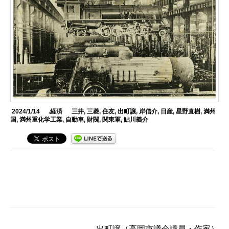
2024/1/14
.経済
三井
,
三菱
,
住友
,
出町譲
,
岸信介
,
日産
,
星野直樹
,
満州
国
,
満州重化学工業
,
自動車
,
財閥
,
関東軍
,
鮎川義介
出町譲
（高岡市議会議員・作家）