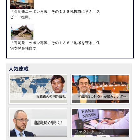
「高岡発ニッポン再興」その１３８札幌市に学ぶ「ス
ピード復興」
「高岡発ニッポン再興」その１３６「地域を守る」住
宅支援を独自で
人気連載