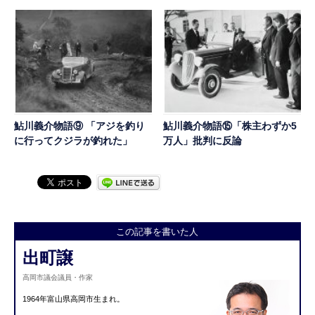
鮎川義介物語⑨ 「アジを釣り
鮎川義介物語⑮「株主わずか5
に行ってクジラが釣れた」
万人」批判に反論
この記事を書いた人
出町譲
高岡市議会議員・作家
1964年富山県高岡市生まれ。