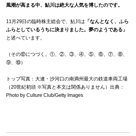
風潮が高まる中、鮎川は絶大な人気を博したのです。
11月29日の臨時株主総会で、鮎川は
「なんとなく、ふら
ふらとしているうちに決まりました。夢のようである」
と述べています。
（その⑫につづく。
①
、
②
、
③
、
④
、
⑤
、
⑥
、
⑦
、
⑧
、
⑨
、
⑩
）
トップ写真：大連・沙河口の南満州最大の鉄道車両工場
（20世紀初頭 ※写真と本文は関係ありません）出典：
Photo by Culture Club/Getty Images