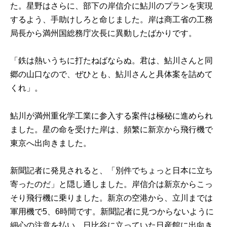
た。星野はさらに、部下の岸信介に鮎川のプランを実現
するよう、手助けしろと命じました。岸は商工省の工務
局長から満州国総務庁次長に異動したばかりです。
「鉄は熱いうちに打たねばならぬ。君は、鮎川さんと同
郷の山口なので、ぜひとも、鮎川さんと具体案を詰めて
くれ」。
鮎川が満州重化学工業に参入する案件は極秘に進められ
ました。星の命を受けた岸は、頻繁に新京から飛行機で
東京へ出向きました。
新聞記者に発見されると、「別件でちょっと日本に立ち
寄ったのだ」と隠し通しました。岸信介は新京からこっ
そり飛行機に乗りました。新京の空港から、立川までは
軍用機で5、6時間です。新聞記者に見つからないように
細心の注意を払い、日比谷に立っていた日産館に出向き