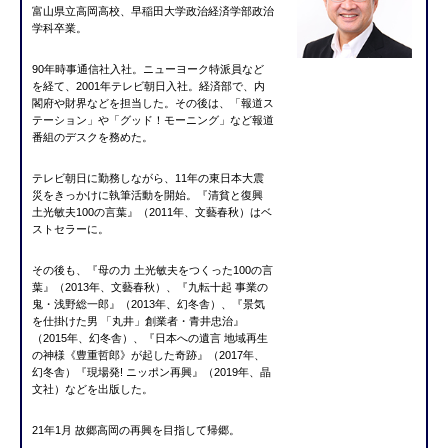
富山県立高岡高校、早稲田大学政治経済学部政治
学科卒業。
90年時事通信社入社。ニューヨーク特派員など
を経て、2001年テレビ朝日入社。経済部で、内
閣府や財界などを担当した。その後は、「報道ス
テーション」や「グッド！モーニング」など報道
番組のデスクを務めた。
テレビ朝日に勤務しながら、11年の東日本大震
災をきっかけに執筆活動を開始。『清貧と復興
土光敏夫100の言葉』（2011年、文藝春秋）はベ
ストセラーに。
その後も、『母の力 土光敏夫をつくった100の言
葉』（2013年、文藝春秋）、『九転十起 事業の
鬼・浅野総一郎』（2013年、幻冬舎）、『景気
を仕掛けた男 「丸井」創業者・青井忠治』
（2015年、幻冬舎）、『日本への遺言 地域再生
の神様《豊重哲郎》が起した奇跡』（2017年、
幻冬舎）『現場発! ニッポン再興』（2019年、晶
文社）などを出版した。
21年1月 故郷高岡の再興を目指して帰郷。