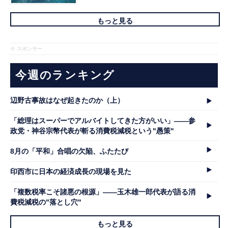
もっと見る
※ スポンサー
今週のランキング
辺野古事故はなぜ起きたのか（上）
「総理はスーパーでアルバイトしてきた方がいい」――参
政党・神谷宗幣代表が斬る消費税減税という"愚策"
8月の「平和」合唱の欠陥、ふたたび
印西市に日本の経済成長の現場を見た
「複数税率こそ諸悪の根源」――玉木雄一郎代表が語る消
費税減税の"落とし穴"
もっと見る