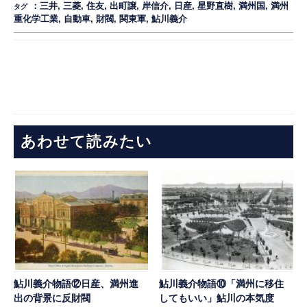
：
三井
,
三菱
,
住友
,
出町譲
,
岸信介
,
日産
,
星野直樹
,
満州国
,
満州
タグ
重化学工業
,
自動車
,
財閥
,
関東軍
,
鮎川義介
あわせて読みたい
鮎川義介物語⑫日産、満州進
鮎川義介物語⑩「満州に移住
出の背景に反財閥
してもいい」鮎川の本気度