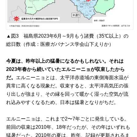
▲図3 福島県2023年6月～9月もう諸費（35℃以上）の
総日数（作成：医療ガバナンス学会山下えりか）
今夏は、昨年以上の猛暑になるかもしれない。それは
2023年春から続いていたエルニーニョが収束したから
だ。
エルニーニョとは、太平洋赤道域の東側海面水温が
異常に高くなる現象だ。収束すると、太平洋高気圧の張
り出しが強まり、その縁を回って暖かく湿った空気が流
れ込みやすくなるため、日本は猛暑となりがちだ。
エルニーニョは、これまで2〜7年ごとに発生している。
前回の収束は2010年、18年だったが、その年はいずれも
猛暑だった。2010年の夏は、昨年、記録が更新されるま