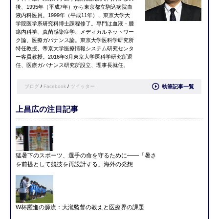
後、1995年（平成7年）から東京都立駒込病院血
液内科医員。1999年（平成11年）、東京大学大
学院医学系研究科博士課程修了。専門は血液・腫
瘍内科学、真菌感染症学、メディカルネットワー
ク論、医療ガバナンス論。東京大学医科学研究所
特任教授、帝京大学医療情報システム研究センタ
ー客員教授。2016年3月東京大学医科学研究所退
任、医療ガバナンス研究所設立、理事長就任。
ブログ
/
Facebook
/
ツイッター
執筆記事一覧
上昌広の注目記事
猛暑下のスポーツ、選手の命を守るために――「暑さ
を前提として競技を再設計する」海外の発想
W杯躍進の源流：大瀧監督の教えと医療界の課題