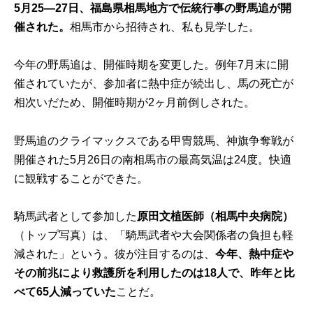
5月25―27日、福島県相馬地方で伝統行事の野馬追が開
催された。
相馬市から招待され、私も見学した。
今年の野馬追は、開催時期を変更した。例年7月末に開
催されていたが、参加者に熱中症が続出し、馬の死亡が
相次いだため、開催時期が2ヶ月前倒しされた。
野馬追のクライマックスである甲冑競馬、神旗争奪戦が
開催された5月26日の南相馬市の最高気温は24度。快適
に観戦することができた。
騎馬武者として参加した
原田文植医師（相馬中央病院）
（トップ写真）は、「騎馬武者や大会関係者の負担も軽
減された」という。彼が注目するのは、
今年、熱中症や
その前兆により救護所を利用したのは18人で、昨年と比
べて65人減っていた
ことだ。