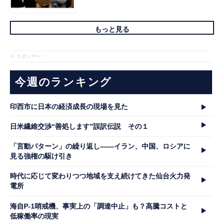
もっと見る
※ スポンサー
今週のランキング
印西市に日本の経済成長の現場を見た
日米繊維交渉“善処します”誤訳伝説 その１
「言動パターン」の繰り返し――イラン、中国、ロシアに
見る強権の駆け引き
時代に応じて変わりつつ地域を支え続けてきた仙台火力発
電所
海自P-1哨戒機、事実上の「調達中止」も？高騰コストと
低稼働率の現実