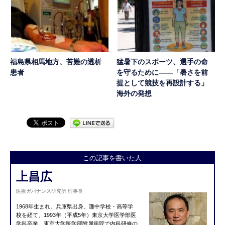
福島県相馬地方、苦難の透析
猛暑下のスポーツ、選手の命
患者
を守るために――「暑さを前
提として競技を再設計する」
海外の発想
この記事を書いた人
上昌広
医療ガバナンス研究所 理事長
1968年生まれ。兵庫県出身。灘中学校・高等学
校を経て、1993年（平成5年）東京大学医学部医
学科卒業。東京大学医学部附属病院で内科研修の