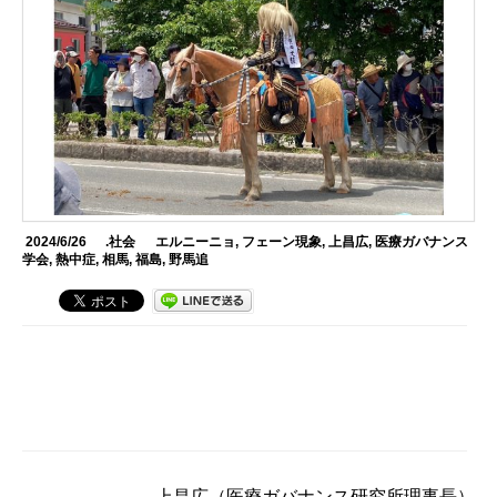
2024/6/26
.社会
エルニーニョ
,
フェーン現象
,
上昌広
,
医療ガバナンス
学会
,
熱中症
,
相馬
,
福島
,
野馬追
上昌広
（医療ガバナンス研究所理事長）