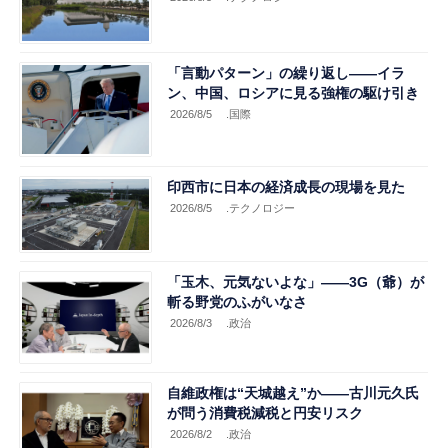
「言動パターン」の繰り返し――イラ
ン、中国、ロシアに見る強権の駆け引き
2026/8/5
.国際
印西市に日本の経済成長の現場を見た
2026/8/5
.テクノロジー
「玉木、元気ないよな」――3G（爺）が
斬る野党のふがいなさ
2026/8/3
.政治
自維政権は“天城越え”か――古川元久氏
が問う消費税減税と円安リスク
2026/8/2
.政治