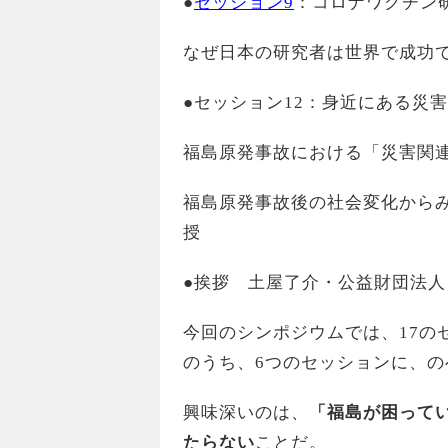
●
セッション9
：コロナワクチン
なぜ日本の研究者は世界で成功
●セッション12：身近にある災
福島原発事故における「災害関
福島原発事故後の社会変化から
授
●挨拶 土屋了介・公益財団法人
今回のシンポジウムでは、17の
のうち、6つのセッションに、の
興味深いのは、
「福島が困って
たらない
ことだ。