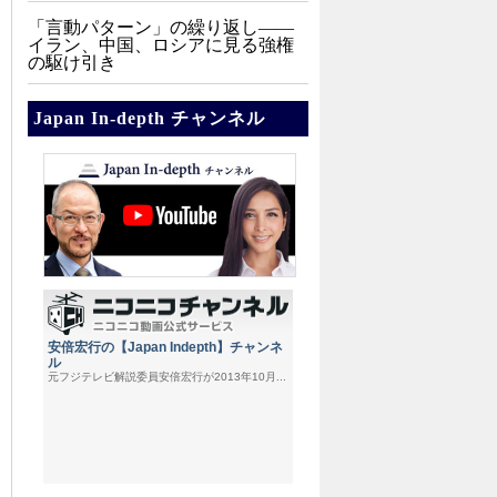
「言動パターン」の繰り返し――
イラン、中国、ロシアに見る強権
の駆け引き
Japan In-depth チャンネル