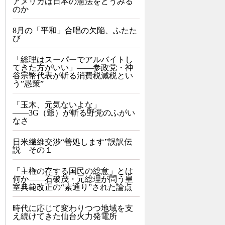
アメリカは日本の憲法をどうみる
のか
8月の「平和」合唱の欠陥、ふたた
び
「総理はスーパーでアルバイトし
てきた方がいい」――参政党・神
谷宗幣代表が斬る消費税減税とい
う”愚策”
「玉木、元気ないよな」
――3G（爺）が斬る野党のふがい
なさ
日米繊維交渉“善処します”誤訳伝
説 その１
「主権の存する国民の総意」とは
何か――石破茂・元総理が問う皇
室典範改正の“素通り”された論点
時代に応じて変わりつつ地域を支
え続けてきた仙台火力発電所