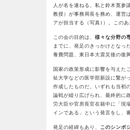
人が名を連ねる。私と鈴木寛参
教授）が事務局長を務め、運営
アが担当する（写真1）。この
この会の目的は、
様々な分野の
までに、発足のきっかけとなっ
養費問題、東日本大震災後の復
国家の政策形成に影響を与えた
祉大学などの医学部新設に繋が
作成したものだ。いずれも当初
論戦が繰り広げられ、最終的に
労大臣や官房長官在籍中に「現
インである」という発言をし、
発足の経緯もあり、
このシンポ