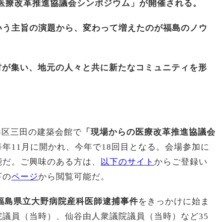
らの医療改革推進協議会シンポジウム」が開催される。
いう主旨の演題から、変わって増えたのが福島のノウ
人材が集い、地元の人々と共に新たなコミュニティを形
都港区三田の建築会館で
「現場からの医療改革推進協議会
年11月に開かれ、今年で18回目となる。会場参加に
能だ。ご興味のある方は、
以下のサイト
からご登録い
下の
ページ
から閲覧可能だ。
福島県立大野病院産科医師逮捕事件
をきっかけに始ま
議員（当時）、仙谷由人衆議院議員（当時）など35