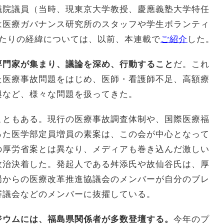
議院議員（当時、現東京大学教授、慶應義塾大学特任
は医療ガバナンス研究所のスタッフや学生ボランティ
あたりの経緯については、以前、本連載で
ご紹介
した。
専門家が集まり、議論を深め、行動すること
だ。これ
た医療事故問題をはじめ、医師・看護師不足、高額療
興など、様々な問題を扱ってきた。
こともある。現行の医療事故調査体制や、国際医療福
った医学部定員増員の素案は、この会が中心となって
の厚労省案とは異なり、メディアも巻き込んだ激しい
政治決着した。発起人である舛添氏や故仙谷氏は、厚
場からの医療改革推進協議会のメンバーが自分のブレ
審議会などのメンバーに抜擢している。
ジウムには、福島県関係者が多数登壇する。
今年のプ