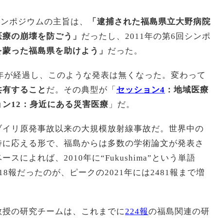
シンポジウムの主旨は、
「逮捕された福島県立大野病院
医療の崩壊を防ごう」
だったし、2011年の第6回シンポ
を蒙った福島県を助けよう」
だった。
2年が経過し、このような発表は無くなった。変わって
共有すること
だ。その典型が「
セッション4
：地域医療
ョン12：身近にある災害医療
」だ。
ブイリ原発事故以来の大規模放射線事故だ。世界中の
待に応える形で、福島からは多数の学術論文が発表さ
によれば、2010年に“Fukushima”という単語
8報だったのが、ピークの2021年には2481報まで増
教授の研究チームは、これまでに
224報
の福島関連の研