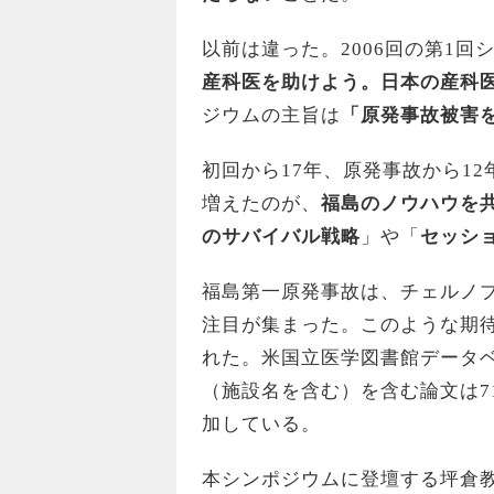
以前は違った。2006回の第1回
産科医を助けよう。日本の産科
ジウムの主旨は
「原発事故被害
初回から17年、原発事故から1
増えたのが、
福島のノウハウを
のサバイバル戦略
」や「
セッシ
福島第一原発事故は、チェルノ
注目が集まった。このような期
れた。米国立医学図書館データベース
（施設名を含む）を含む論文は71
加している。
本シンポジウムに登壇する坪倉