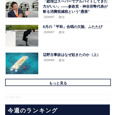
「総理はスーパーでアルバイトしてきた
方がいい」――参政党・神谷宗幣代表が
斬る消費税減税という”愚策”
2026/8/7
.政治
8月の「平和」合唱の欠陥、ふたたび
2026/8/7
.政治
辺野古事故はなぜ起きたのか（上）
2026/8/6
.政治
もっと見る
※ スポンサー
今週のランキング