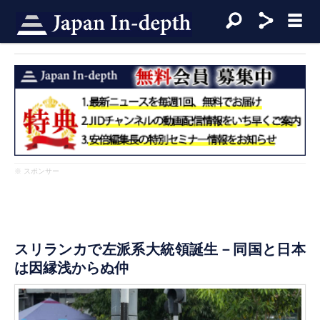
※ スポンサー
スリランカで左派系大統領誕生－同国と日本
は因縁浅からぬ仲