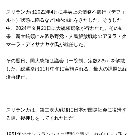
スリランカは2022年4月に事実上の債務不履行（デフォ
ルト）状態に陥るなど国内混乱をきたした。そうした
中、2024年９月21日に大統領選挙が行われた。その結
果、新大統領に左派系野党・人民解放戦線の
アヌラ・ク
マーラ・ディサナヤケ氏
が就任した。
その翌日、同大統領は議会（一院制、定数225）を解散
した。総選挙は11月中旬に実施される。最大の課題は経
済再建だ。
スリランカは、第二次大戦後に日本が国際社会に復帰す
る際、後押しをしてくれた国だ。
1951年のサンフランシスコ講和会議で、セイロン（現ス