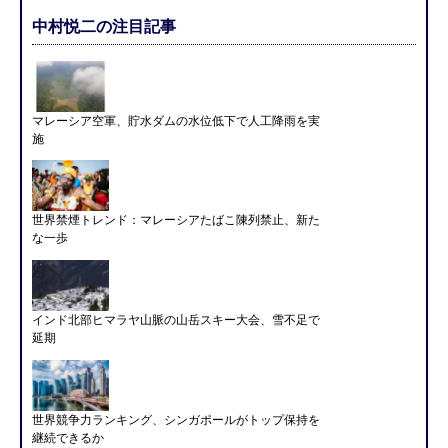
中村悦二の注目記事
マレーシア空軍、貯水ダムの水位低下で人工降雨を実
施
世界禁煙トレンド：マレーシアたばこ陳列禁止、新た
な一歩
インド北部ヒマラヤ山脈の山岳スキー大会、雪不足で
延期
世界競争力ランキング、シンガポールがトップ保持を
継続できるか