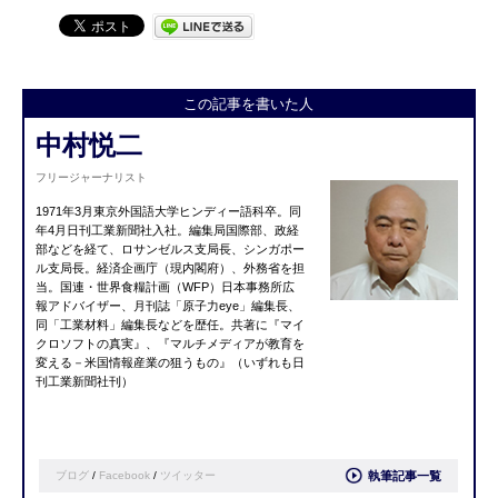
この記事を書いた人
中村悦二
フリージャーナリスト
1971年3月東京外国語大学ヒンディー語科卒。同
年4月日刊工業新聞社入社。編集局国際部、政経
部などを経て、ロサンゼルス支局長、シンガポー
ル支局長。経済企画庁（現内閣府）、外務省を担
当。国連・世界食糧計画（WFP）日本事務所広
報アドバイザー、月刊誌「原子力eye」編集長、
同「工業材料」編集長などを歴任。共著に『マイ
クロソフトの真実』、『マルチメディアが教育を
変える－米国情報産業の狙うもの』（いずれも日
刊工業新聞社刊）
ブログ
/
Facebook
/
ツイッター
執筆記事一覧