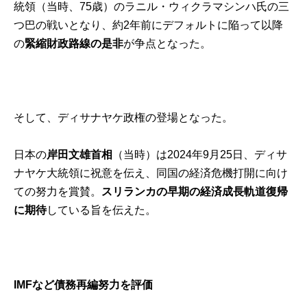
統領（当時、75歳）のラニル・ウィクラマシンハ氏の三
つ巴の戦いとなり、約2年前にデフォルトに陥って以降
の
緊縮財政路線の是非
が争点となった。
そして、ディサナヤケ政権の登場となった。
日本の
岸田文雄首相
（当時）は2024年9月25日、ディサ
ナヤケ大統領に祝意を伝え、同国の経済危機打開に向け
ての努力を賞賛。
スリランカの早期の経済成長軌道復帰
に期待
している旨を伝えた。
IMF
など債務再編努力を評価