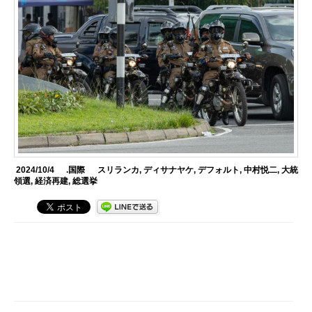
2024/10/4
.国際
スリランカ
,
ディサナヤケ
,
デフォルト
,
中村悦二
,
大統
領選
,
経済再建
,
総選挙