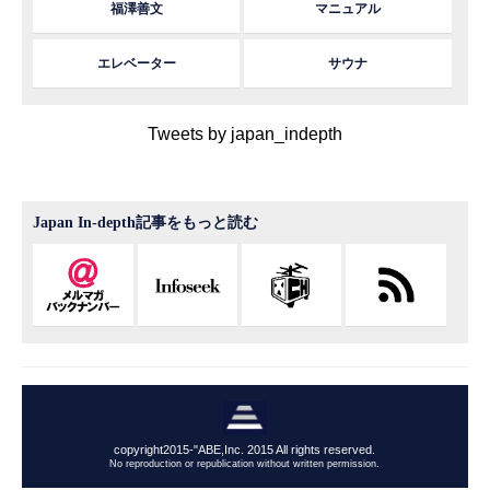
福澤善文
マニュアル
エレベーター
サウナ
Tweets by japan_indepth
Japan In-depth記事をもっと読む
copyright2015-"ABE,Inc. 2015 All rights reserved.
No reproduction or republication without written permission.