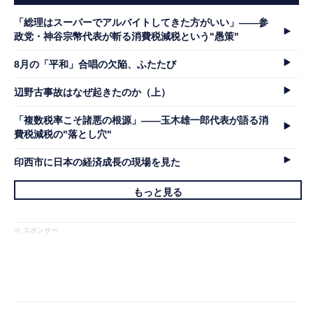
「総理はスーパーでアルバイトしてきた方がいい」――参
政党・神谷宗幣代表が斬る消費税減税という"愚策"
8月の「平和」合唱の欠陥、ふたたび
辺野古事故はなぜ起きたのか（上）
「複数税率こそ諸悪の根源」――玉木雄一郎代表が語る消
費税減税の"落とし穴"
印西市に日本の経済成長の現場を見た
もっと見る
※ スポンサー