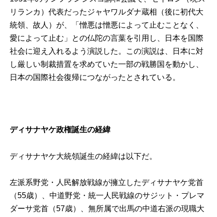
リランカ）代表だったジャヤワルダナ蔵相（後に初代大
統領、故人）が、「憎悪は憎悪によって止むことなく、
愛によって止む」との仏陀の言葉を引用し、日本を国際
社会に迎え入れるよう演説した。この演説は、日本に対
し厳しい制裁措置を求めていた一部の戦勝国を動かし、
日本の国際社会復帰につながったとされている。
ディサナヤケ政権誕生の経緯
ディサナヤケ大統領誕生の経緯は以下だ。
左派系野党・人民解放戦線が擁立したディサナヤケ党首
（55歳）、中道野党・統一人民戦線のサジット・プレマ
ダーサ党首（57歳）、無所属で出馬の中道右派の現職大