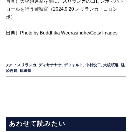
写真）大統領選挙を前に、スリランカのコロンボでパト
ロールを行う警察官（2024.9.20 スリランカ・コロン
ボ）
出典）
Photo by Buddhika Weerasinghe/Getty Images
：
スリランカ
,
ディサナヤケ
,
デフォルト
,
中村悦二
,
大統領選
,
経
タグ
済再建
,
総選挙
あわせて読みたい