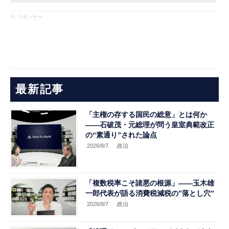
※ スポンサー
最新記事
「主権の存する国民の総意」とは何か
――石破茂・元総理が問う皇室典範改正
の“素通り”された論点
2026/8/7
.政治
「複数税率こそ諸悪の根源」――玉木雄
一郎代表が語る消費税減税の”落とし穴”
2026/8/7
.政治