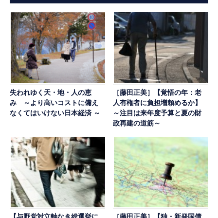
失われゆく天・地・人の恵
［藤田正美］【覚悟の年：老
み ～より高いコストに備え
人有権者に負担増頼めるか】
なくてはいけない日本経済 ～
～注目は来年度予算と夏の財
政再建の道筋～
【与野党対立軸なき総選挙に
［藤田正美］【独・新発国債