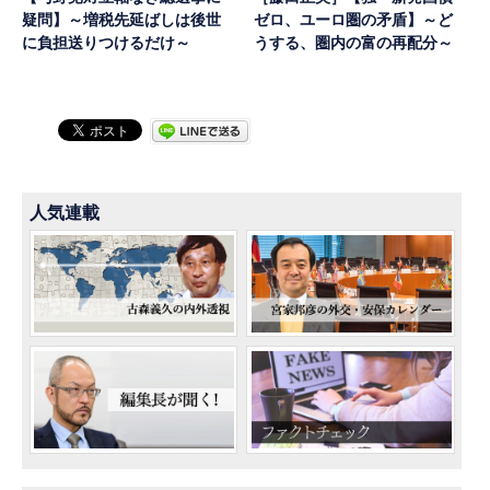
疑問】～増税先延ばしは後世
ゼロ、ユーロ圏の矛盾】～ど
に負担送りつけるだけ～
うする、圏内の富の再配分～
人気連載