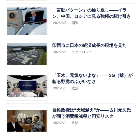
「言動パターン」の繰り返し――イラ
ン、中国、ロシアに見る強権の駆け引き
2026/8/5
.国際
印西市に日本の経済成長の現場を見た
2026/8/5
.テクノロジー
「玉木、元気ないよな」――3G（爺）が
斬る野党のふがいなさ
2026/8/3
.政治
自維政権は“天城越え”か――古川元久氏
が問う消費税減税と円安リスク
2026/8/2
.政治