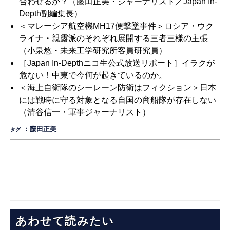
合わせるか？
（藤田正美・ジャーナリスト／Japan In-
Depth副編集長）
＜マレーシア航空機MH17便撃墜事件＞ロシア・ウク
ライナ・親露派のそれぞれ展開する三者三様の主張
（小泉悠・未来工学研究所客員研究員）
［Japan In-Depthニコ生公式放送リポート］イラクが
危ない！中東で今何が起きているのか。
＜海上自衛隊のシーレーン防衛はフィクション＞日本
には戦時に守る対象となる自国の商船隊が存在しない
（清谷信一・軍事ジャーナリスト）
：
藤田正美
タグ
あわせて読みたい