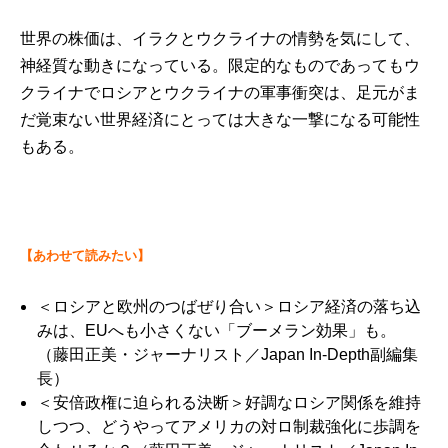
世界の株価は、イラクとウクライナの情勢を気にして、
神経質な動きになっている。限定的なものであってもウ
クライナでロシアとウクライナの軍事衝突は、足元がま
だ覚束ない世界経済にとっては大きな一撃になる可能性
もある。
【あわせて読みたい】
＜ロシアと欧州のつばぜり合い＞ロシア経済の落ち込
みは、EUへも小さくない「ブーメラン効果」も。
（藤田正美・ジャーナリスト／Japan In-Depth副編集
長）
＜安倍政権に迫られる決断＞好調なロシア関係を維持
しつつ、どうやってアメリカの対ロ制裁強化に歩調を