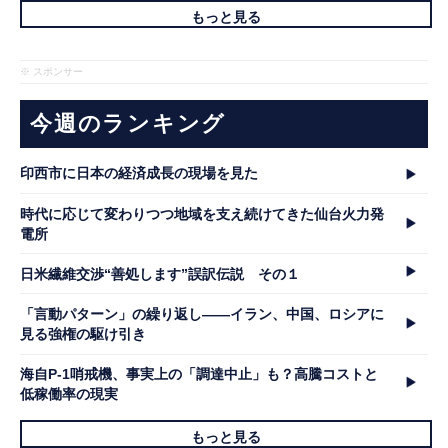
もっと見る
※ スポンサー
今週のランキング
印西市に日本の経済成長の現場を見た
時代に応じて変わりつつ地域を支え続けてきた仙台火力発
電所
日米繊維交渉“善処します”誤訳伝説 その１
「言動パターン」の繰り返し――イラン、中国、ロシアに
見る強権の駆け引き
海自P-1哨戒機、事実上の「調達中止」も？高騰コストと
低稼働率の現実
もっと見る