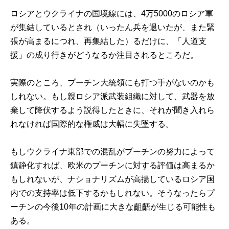
ロシアとウクライナの国境線には、4万5000のロシア軍
が集結しているとされ（いったん兵を退いたが、また緊
張が高まるにつれ、再集結した）るだけに、「人道支
援」の成り行きがどうなるか注目されるところだ。
実際のところ、プーチン大統領にも打つ手がないのかも
しれない。もし親ロシア派武装組織に対して、武器を放
棄して降伏するよう説得したときに、それが聞き入れら
れなければ国際的な権威は大幅に失墜する。
もしウクライナ東部での混乱がプーチンの努力によって
鎮静化すれば、欧米のプーチンに対する評価は高まるか
もしれないが、ナショナリズムが高揚しているロシア国
内での支持率は低下するかもしれない。そうなったらプ
ーチンの今後10年の計画に大きな齟齬が生じる可能性も
ある。