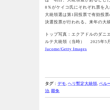
8％がケイコ氏にそれぞれ票を
大統領選は第1回投票で有効投票
決選投票が行われる。来年の大
トップ写真：エクアドルのダニ
ルテ大統領（当時） 2025年5
Jacome/Getty Images
タグ
：
デモ
,
ヘリ暫定大統領
,
ペル
治
,
罷免