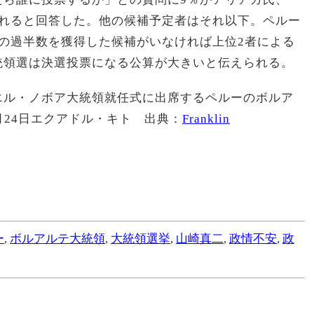
入れると回答した。他の候補予定者はそれ以下。ペルー
の過半数を獲得した候補がいなければ上位2者による
統領選は決選投票になる公算が大きいと伝えられる。
エル・ノボア大統領就任式に出席するペルーのボルア
月24日エクアドル・キト 出典：
Franklin
ー
,
ボルアルテ大統領
,
大統領選挙
,
山崎真二
,
政情不安
,
政