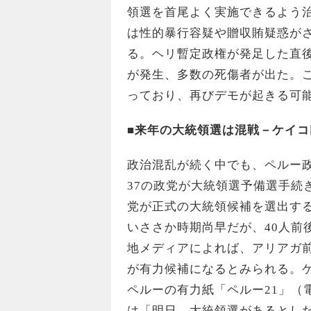
領選を首尾よく実施できるよう
は性的暴行容疑や贈収賄疑惑が
る。ヘリ暫定政権が発足した直
が発生、多数の死傷者が出た。
っており、再びデモが起きる可
■来年の大統領選は混戦－ケイコ
政治混乱が続く中でも、ペルー
37の政党が大統領選予備選手続
党が正式の大統領候補を選出す
いささか時期尚早だが、40人前
地メディアによれば、アリアガ
が有力候補になるとみられる。
ペルーの有力紙「ペルー21」（
は「明日、大統領選があるとし