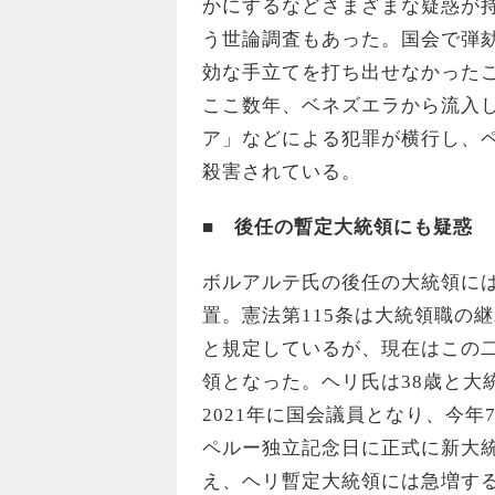
かにするなどさまざまな疑惑が
う世論調査もあった。国会で弾
効な手立てを打ち出せなかった
ここ数年、ベネズエラから流入
ア」などによる犯罪が横行し、ペ
殺害されている。
■ 後任の暫定大統領にも疑惑
ボルアルテ氏の後任の大統領に
置。憲法第115条は大統領職の
と規定しているが、現在はこの
領となった。ヘリ氏は38歳と大
2021年に国会議員となり、今年
ペルー独立記念日に正式に新大
え、ヘリ暫定大統領には急増する