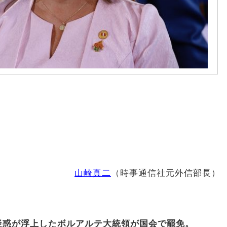
山崎真二
（時事通信社元外信部長）
疑惑が浮上したボルアルテ大統領が国会で罷免。