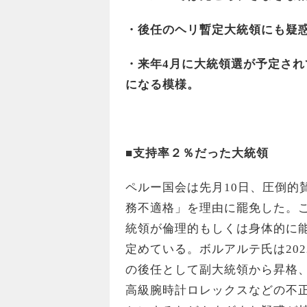
・後任のヘリ暫定大統領にも疑
・来年4月に大統領選が予定さ
になる模様。
■支持率２％だった大統領
ペルー国会は先月10日、圧倒的
務不適格」を理由に罷免した。こ
統領が倫理的もしくは身体的に
定めている。ボルアルテ氏は20
の後任として副大統領から昇格
高級腕時計ロレックスなどの不