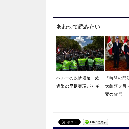
あわせて読みたい
ペルーの政情混迷 総
「時間の問
選挙の早期実現がカギ
大統領失脚
変の背景