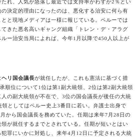
持たれ、人気が急落し最近では支持率がわずか2％とい
劾の決定的理由になったのは、悪化する治安に何ら有
ことと現地メディアは一様に報じている。ペルーでは
してきた悪名高いギャング組織「トレン・デ・アラグ
ルー治安当局によれば、今年1月以降で450人以上が
は
ヘリ国会議長
が就任したが、これも憲法に基づく措
継承順位について1位は第1副大統領、2位は第2副大統領
二人の副大統領が不在で、3位の国会議長が後任の大統
統領としてはペルー史上3番目に若い。弁護士出身で
7月から国会議長を務めていた。任期は来年7月28日の
統領が就任するまでとされている。任期が短いとはい
犯罪にいかに対処し、来年4月12日に予定される大統