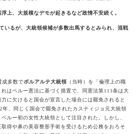
惑浮上、大規模なデモが起きるなど政情不安続く。
れているが、大統領候補が多数出馬するとみられ、混戦
賛成多数で
ボルアルテ大統領
（当時）を「倫理上の職
れはペルー憲法に基づく措置で、同憲法第113条は大
能力に欠けると国会が宣言した場合には罷免されると
22年、同じく国会で罷免されたカスティジョ元大統領
、ペルー初の女性大統領として注目された。しかし、
正取得や鼻の美容整形手術を受けるため公務をおろそ