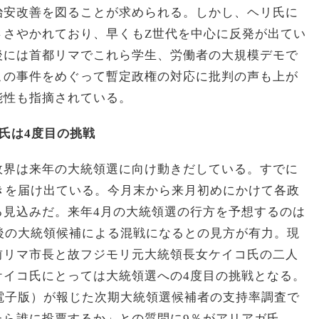
治安改善を図ることが求められる。しかし、ヘリ氏に
ささやかれており、早くもZ世代を中心に反発が出てい
後には首都リマでこれら学生、労働者の大規模デモで
この事件をめぐって暫定政権の対応に批判の声も上が
能性も指摘されている。
氏は4度目の挑戦
政界は来年の大統領選に向け動きだしている。すでに
きを届け出ている。今月末から来月初めにかけて各政
る見込みだ。来年4月の大統領選の行方を予想するのは
後の大統領候補による混戦になるとの見方が有力。現
前リマ市長と故フジモリ元大統領長女ケイコ氏の二人
ケイコ氏にとっては大統領選への4度目の挑戦となる。
電子版）が報じた次期大統領選候補者の支持率調査で
たら誰に投票するか」との質問に9％がアリアガ氏、