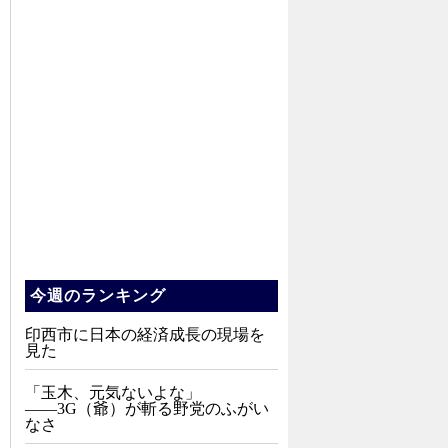
今週のランキング
印西市に日本の経済成長の現場を
見た
「玉木、元気ないよな」
――3G（爺）が斬る野党のふがい
なさ