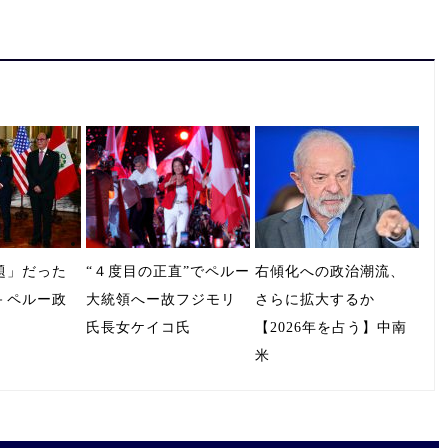
題」だった
“４度目の正直”でペルー
右傾化への政治潮流、
－ペルー政
大統領へー故フジモリ
さらに拡大するか
氏長女ケイコ氏
【2026年を占う】中南
米