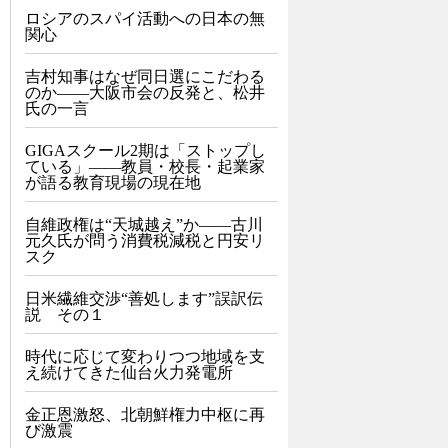
ロシアのスパイ活動への日本の無
関心
吉村知事はなぜ同日選にこだわる
のか――大阪市会の反発と、松井
氏の一言
GIGAスクール2期は「ストップし
ている」——教員・校長・起業家
が語る教育現場の現在地
自維政権は“天城越え”か――古川
元久氏が問う消費税減税と円安リ
スク
日米繊維交渉“善処します”誤訳伝
説 その１
時代に応じて変わりつつ地域を支
え続けてきた仙台火力発電所
金正恩激怒、北朝鮮権力中枢に再
び激震