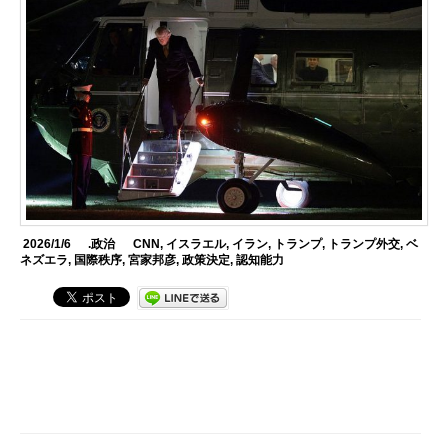
2026/1/6
.政治
CNN
,
イスラエル
,
イラン
,
トランプ
,
トランプ外交
,
ベ
ネズエラ
,
国際秩序
,
宮家邦彦
,
政策決定
,
認知能力