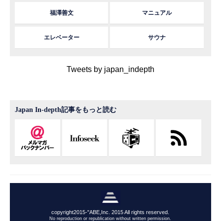
福澤善文
マニュアル
エレベーター
サウナ
Tweets by japan_indepth
Japan In-depth記事をもっと読む
copyright2015-"ABE,Inc. 2015 All rights reserved.
No reproduction or republication without written permission.