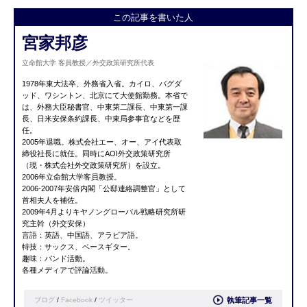
この記事を書いた人
宮家邦彦
立命館大学 客員教授／外交政策研究所代表
1978年東大法卒、外務省入省。カイロ、バグダ
ッド、ワシントン、北京にて大使館勤務。本省で
は、外務大臣秘書官、中東第二課長、中東第一課
長、日米安保条約課長、中東局参事官などを歴
任。
2005年退職。株式会社エー、オー、アイ代表取
締役社長に就任。同時にAOI外交政策研究所
（現・株式会社外交政策研究所）を設立。
2006年立命館大学客員教授。
2006-2007年安倍内閣「公邸連絡調整官」として
首相夫人を補佐。
2009年4月よりキヤノングローバル戦略研究所研
究主幹（外交安保）
言語：英語、中国語、アラビア語。
特技：サックス、ベースギター。
趣味：バンド活動。
各種メディアで評論活動。
ブログ
/
Facebook
/
ツイッター
執筆記事一覧