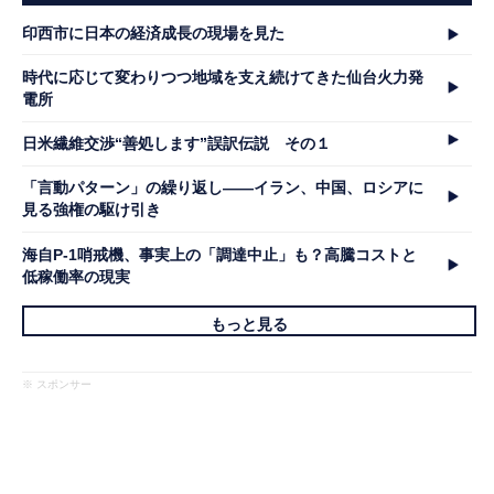
印西市に日本の経済成長の現場を見た
時代に応じて変わりつつ地域を支え続けてきた仙台火力発
電所
日米繊維交渉“善処します”誤訳伝説 その１
「言動パターン」の繰り返し――イラン、中国、ロシアに
見る強権の駆け引き
海自P-1哨戒機、事実上の「調達中止」も？高騰コストと
低稼働率の現実
もっと見る
※ スポンサー