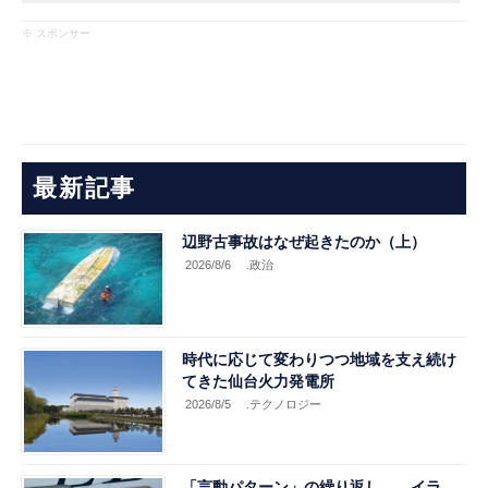
※ スポンサー
最新記事
辺野古事故はなぜ起きたのか（上）
2026/8/6
.政治
時代に応じて変わりつつ地域を支え続け
てきた仙台火力発電所
2026/8/5
.テクノロジー
「言動パターン」の繰り返し――イラ