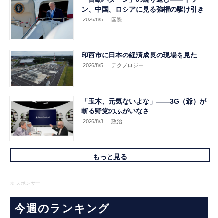
ン、中国、ロシアに見る強権の駆け引き
2026/8/5
.国際
印西市に日本の経済成長の現場を見た
2026/8/5
.テクノロジー
「玉木、元気ないよな」――3G（爺）が
斬る野党のふがいなさ
2026/8/3
.政治
もっと見る
※ スポンサー
今週のランキング