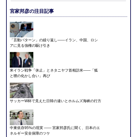
宮家邦彦の注目記事
「言動パターン」の繰り返し――イラン、中国、ロシ
アに見る強権の駆け引き
米イラン戦争「休止」とネタニヤフ首相訪米――「狐
と狸の化かし合い」再び
サッカーW杯で見えた日韓の違いとホルムズ海峡の行方
中東依存95%の現実 ―― 宮家邦彦氏に聞く、日本のエ
ネルギー安全保障のツケ