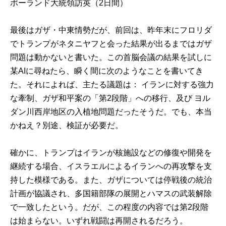
ポーランド大統領訪英（2日間）
最後はガザ・中東情勢だが、前回は、昨年末にフロリダ
でトランプがネタニヤフと会った結果が出るまではガザ
問題は動かないと書いた。この首脳会議の結果を試しに
某AIに尋ねたら、瞬く間に次のようなことを書いてき
た。それによれば、主たる議題は： イランに対する強力
な牽制、ガザ和平案の「第2段階」への移行、及び ヨル
ダン川西岸地区の入植地問題だったそうだ。でも、本当
かねえ？別途、検証が必要だ。
確かに、トランプはイランが核施設などの修復や開発を
継続する場合、イスラエルによるイランへの再攻撃を支
持した模様である。また、ガザについては停戦後の統治
計画が協議され、多国籍部隊の展開とハマスの武装解除
で一致したという。だが、この程度の内容では第2段階
は始まらない。いずれ戦闘は再開されるだろう。