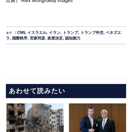
出典）
Alex Wong/Getty Images
：
CNN
,
イスラエル
,
イラン
,
トランプ
,
トランプ外交
,
ベネズエ
タグ
ラ
,
国際秩序
,
宮家邦彦
,
政策決定
,
認知能力
あわせて読みたい