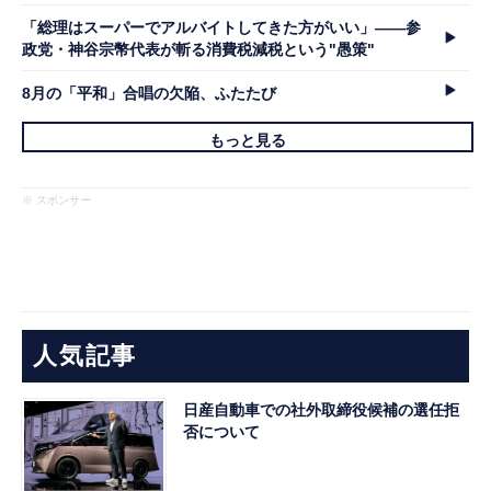
「総理はスーパーでアルバイトしてきた方がいい」――参
政党・神谷宗幣代表が斬る消費税減税という"愚策"
8月の「平和」合唱の欠陥、ふたたび
もっと見る
※ スポンサー
人気記事
日産自動車での社外取締役候補の選任拒
否について