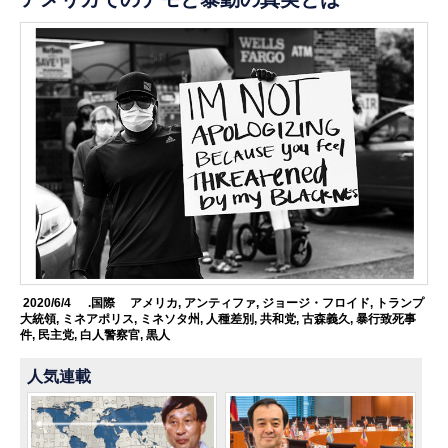
2020/6/4
.国際
アメリカ
,
アンティファ
,
ジョージ・フロイド
,
トランプ
大統領
,
ミネアポリス
,
ミネソタ州
,
人種差別
,
共和党
,
古森義久
,
暴行致死事
件
,
民主党
,
白人警察官
,
黒人
人気連載