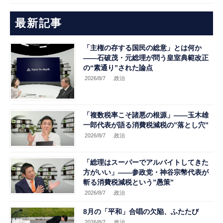
最新記事
「主権の存する国民の総意」とは何か
――石破茂・元総理が問う皇室典範改正
の“素通り”された論点
2026/8/7
.政治
「複数税率こそ諸悪の根源」――玉木雄
一郎代表が語る消費税減税の”落とし穴”
2026/8/7
.政治
「総理はスーパーでアルバイトしてきた
方がいい」――参政党・神谷宗幣代表が
斬る消費税減税という”愚策”
2026/8/7
.政治
8月の「平和」合唱の欠陥、ふたたび
2026/8/7
.政治