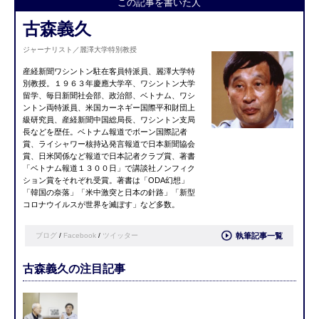
この記事を書いた人
古森義久
ジャーナリスト／麗澤大学特別教授
産経新聞ワシントン駐在客員特派員、麗澤大学特
別教授。１９６３年慶應大学卒、ワシントン大学
留学、毎日新聞社会部、政治部、ベトナム、ワシ
ントン両特派員、米国カーネギー国際平和財団上
級研究員、産経新聞中国総局長、ワシントン支局
長などを歴任。ベトナム報道でボーン国際記者
賞、ライシャワー核持込発言報道で日本新聞協会
賞、日米関係など報道で日本記者クラブ賞、著書
「ベトナム報道１３００日」で講談社ノンフィク
ション賞をそれぞれ受賞。著書は「ODA幻想」
「韓国の奈落」「米中激突と日本の針路」「新型
コロナウイルスが世界を滅ぼす」など多数。
ブログ
/
Facebook
/
ツイッター
執筆記事一覧
古森義久の注目記事