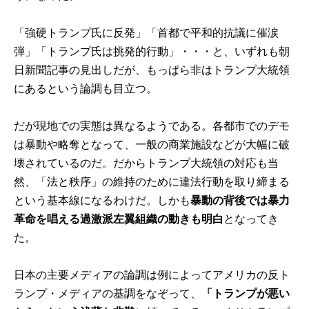
「強硬トランプ氏に反発」「首都で平和的抗議に催涙
弾」「トランプ氏は挑発的行動」・・・と、いずれも朝
日新聞記事の見出しだが、もっぱら非はトランプ大統領
にあるという論調も目立つ。
だが現地での実態は異なるようである。各都市でのデモ
は暴動や略奪となって、一般の商業施設などが大幅に破
壊されているのだ。だからトランプ大統領の対応も当
然、「法と秩序」の維持のために違法行動を取り締まる
という基本線になるわけだ。しかも
暴動の背後では暴力
革命を唱える過激派左翼組織の動きも明白
となってき
た。
日本の主要メディアの論調は例によってアメリカの反ト
ランプ・メディアの基調をなぞって、
「トランプが悪い