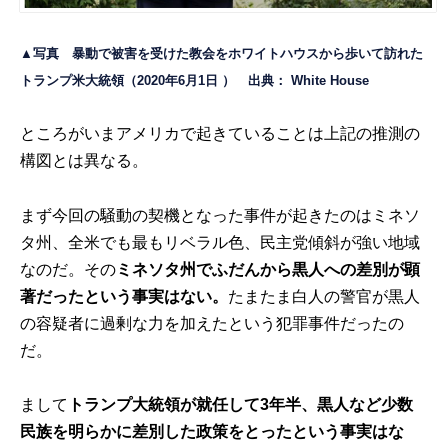
▲写真 暴動で被害を受けた教会をホワイトハウスから歩いて訪れた
トランプ米大統領（2020年6月1日 ） 出典：
White House
ところがいまアメリカで起きていることは上記の推測の
構図とは異なる。
まず今回の騒動の契機となった事件が起きたのはミネソ
タ州、全米でも最もリベラル色、民主党傾斜が強い地域
なのだ。その
ミネソタ州でふだんから黒人への差別が顕
著だったという事実はない。
たまたま白人の警官が黒人
の容疑者に過剰な力を加えたという犯罪事件だったの
だ。
まして
トランプ大統領が就任して3年半、黒人など少数
民族を明らかに差別した政策をとったという事実はな