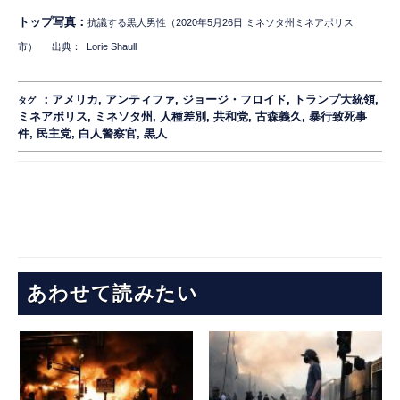
トップ写真：
抗議する黒人男性（2020年5月26日 ミネソタ州ミネアポリス
市）
出典：
Lorie Shaull
：
アメリカ
,
アンティファ
,
ジョージ・フロイド
,
トランプ大統領
,
タグ
ミネアポリス
,
ミネソタ州
,
人種差別
,
共和党
,
古森義久
,
暴行致死事
件
,
民主党
,
白人警察官
,
黒人
あわせて読みたい