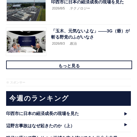
印西市に日本の経済成長の現場を見た
2026/8/5
.テクノロジー
「玉木、元気ないよな」――3G（爺）が
斬る野党のふがいなさ
2026/8/3
.政治
もっと見る
※ スポンサー
今週のランキング
印西市に日本の経済成長の現場を見た
辺野古事故はなぜ起きたのか（上）