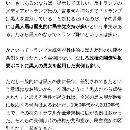
い。
もしあるのならば、提示してほしい。反トランプの
メディアがトランプ氏の片言隻句を捕らえて「トランプ
は黒人を差別している」と断じるだけなのだ。その背景
には
黒人層は歴史的に民主党支持が多い
という事実があ
る。だから黒人のなかでトランプ嫌いという人は多い。
かといってトランプ大統領が具体的に黒人差別の法律や
条例を作ったという実例はない。
むしろ政権の閣僚や枢
要ポストに黒人の男女を起用した実例も多い。
ただし一般的には黒人の側に長年、差別されてきたとい
う意識はなお強いから、今回のように「黒人だから虐待
された」と思える事件が起きれば、全米の黒人層が過敏
に反応する傾向はあるわけだ。1960年代から2010年代
まで、その種のトラブルが全米規模に広がる例は多かっ
た。それらの実例は時の政権が共和党か、民主党かの区
別もなく、起きてきた。