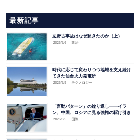
最新記事
辺野古事故はなぜ起きたのか（上）
2026/8/6
.政治
時代に応じて変わりつつ地域を支え続け
てきた仙台火力発電所
2026/8/5
.テクノロジー
「言動パターン」の繰り返し――イラ
ン、中国、ロシアに見る強権の駆け引き
2026/8/5
.国際