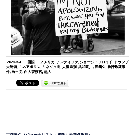
2020/6/4
.国際
アメリカ
,
アンティファ
,
ジョージ・フロイド
,
トランプ
大統領
,
ミネアポリス
,
ミネソタ州
,
人種差別
,
共和党
,
古森義久
,
暴行致死事
件
,
民主党
,
白人警察官
,
黒人
古森義久
（ジャーナリスト・麗澤大学特別教授）