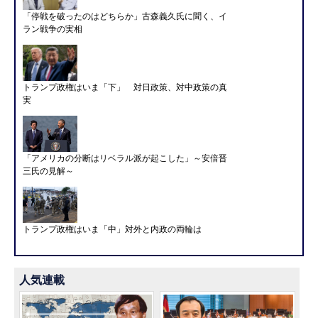
「停戦を破ったのはどちらか」古森義久氏に聞く、イ
ラン戦争の実相
トランプ政権はいま「下」 対日政策、対中政策の真
実
「アメリカの分断はリベラル派が起こした」～安倍晋
三氏の見解～
トランプ政権はいま「中」対外と内政の両輪は
人気連載