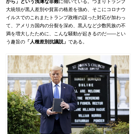
から」という浅薄な非難
に傾いている。つまりトランプ
大統領が黒人差別や貧富の格差を強め、そこにコロナウ
イルスでのこれまたトランプ政権の誤った対応が加わっ
て、アメリカ国内の分裂を深め、黒人など少数民族の不
満を増大したために、こんな騒動が起きるのだ――とい
う趣旨の
「人種差別抗議説」
である。