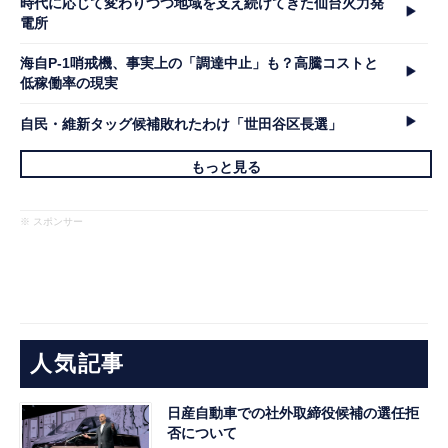
時代に応じて変わりつつ地域を支え続けてきた仙台火力発
電所
海自P-1哨戒機、事実上の「調達中止」も？高騰コストと
低稼働率の現実
自民・維新タッグ候補敗れたわけ「世田谷区長選」
もっと見る
※ スポンサー
人気記事
日産自動車での社外取締役候補の選任拒
否について