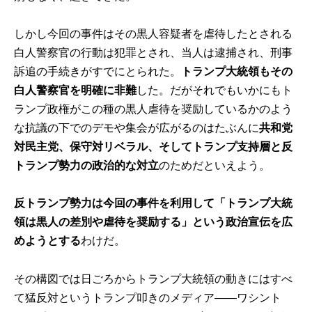
しかし今回の事件はその黒人容疑者を虐待したとされる
白人警察官の行動は犯罪とされ、当人は逮捕され、刑事
訴追の手続きがすでにとられた。
トランプ大統領もその
白人警察官を明確に非難
した。だがそれでもいかにもト
ランプ政権がこの種の黒人虐待を奨励しているかのよう
な抗議の下でのデモや集会が広がるのはたぶんに
共和党
対民主党、保守対リベラル、そしてトランプ支持層と反
トランプ勢力の政治的な対立
のためだといえよう。
反トランプ勢力は今回の事件を利用して「トランプ大統
領は黒人の差別や虐待を奨励する」という政治宣伝を広
めようとする
わけだ。
その構図では日ごろからトランプ大統領の動きにはすべ
て猛反対というトランプ叩きのメディア――ワシント