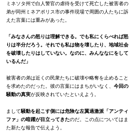
ミネソタ州で白人警官の虐待を受けて死亡した被害者の
弟が同州ミネアポリス市の事件現場で周囲の人たちに訴
えた言葉には重みがあった。
「みなさんの怒りは理解できる。でも私にくらべれば怒
りは半分だろう。それでも私は物を壊したり、地域社会
を破壊したりはしていない。なのに、みんななにをして
いるんだ」
被害者の弟は近くの民衆たちに破壊や略奪を止めること
を求めたのだった。彼の言葉にはまちがいなく、
今回の
騒動の真実
が反映されていたといえよう。
まして
騒動を起こす側には危険な左翼過激派「アンティ
ファ」の暗躍が目立ってきた
のだ。この点についてはま
た新たな報告で伝えよう。