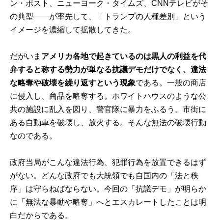
ン・ポスト、ニューヨーク・タイムズ、CNNテレビがそ
の典型――が率先して、「トランプの人種差別」という
イメージを濃縮して拡散してきた。
だがいま
アメリカ各地で起きているのは黒人の利益を代
弁すると称する勢力が単なる抗議デモだけでなく、違法
な略奪や破壊を繰り返すという現象
である。一般の商店
に侵入し、商品を略奪する。ホワイトハウスのような公
共の施設に乱入を図り、警官隊に暴力をふるう。市街に
ある自動車を破壊し、放火する。そんな無法の破壊行動
なのである。
政府当局がこんな違法行為、犯罪行為を放置できるはず
がない。どんな政府でも大統領でも自国内の「法と秩
序」は守らねばならない。今回の「抗議デモ」が明らか
に「無法な暴動や略奪」へとエスカレートしたことは明
白だからである。