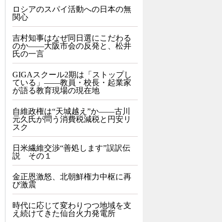
ロシアのスパイ活動への日本の無
関心
吉村知事はなぜ同日選にこだわる
のか――大阪市会の反発と、松井
氏の一言
GIGAスクール2期は「ストップし
ている」——教員・校長・起業家
が語る教育現場の現在地
自維政権は“天城越え”か――古川
元久氏が問う消費税減税と円安リ
スク
日米繊維交渉“善処します”誤訳伝
説 その１
金正恩激怒、北朝鮮権力中枢に再
び激震
時代に応じて変わりつつ地域を支
え続けてきた仙台火力発電所