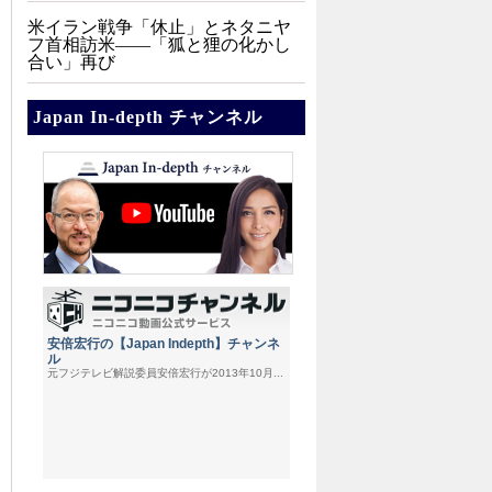
米イラン戦争「休止」とネタニヤ
フ首相訪米――「狐と狸の化かし
合い」再び
Japan In-depth チャンネル