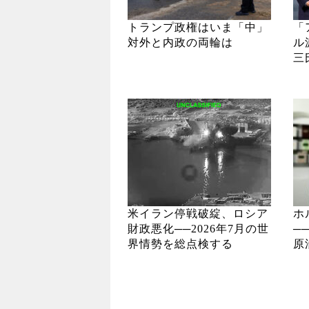
トランプ政権はいま「中」
「
対外と内政の両輪は
ル
三
米イラン停戦破綻、ロシア
ホ
財政悪化──2026年7月の世
─
界情勢を総点検する
原