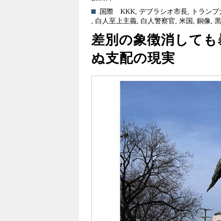
.国際
KKK
,
デブラシオ市長
,
トランプ
,
白人至上主義
,
白人警察官
,
米国
,
銅像
,
差別の象徴消しても
ぬ支配の現実