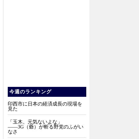
今週のランキング
印西市に日本の経済成長の現場を
見た
「玉木、元気ないよな」
――3G（爺）が斬る野党のふがい
なさ