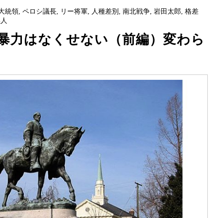
大統領
,
ペロシ議長
,
リー将軍
,
人種差別
,
南北戦争
,
岩田太郎
,
格差
黒人
暴力はなくせない（前編）変わら