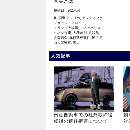
真実とは
投稿日：2020/6/4
.国際
アメリカ
,
アンティファ
,
ジョージ・フロイド
,
トランプ大統領
,
ミネアポリス
,
ミネソタ州
,
人種差別
,
共和党
,
古森義久
,
暴行致死事件
,
民主党
,
白人警察官
,
黒人
人気記事
日産自動車での社外取締役
朝
候補の選任拒否について
対