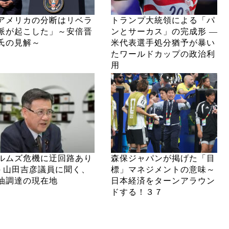
アメリカの分断はリベラ
トランプ大統領による「パ
派が起こした」～安倍晋
ンとサーカス」の完成形 ―
氏の見解～
米代表選手処分猶予が暴い
たワールドカップの政治利
用
ルムズ危機に迂回路あり
森保ジャパンが掲げた「目
─ 山田吉彦議員に聞く、
標」マネジメントの意味～
油調達の現在地
日本経済をターンアラウン
ドする！３７