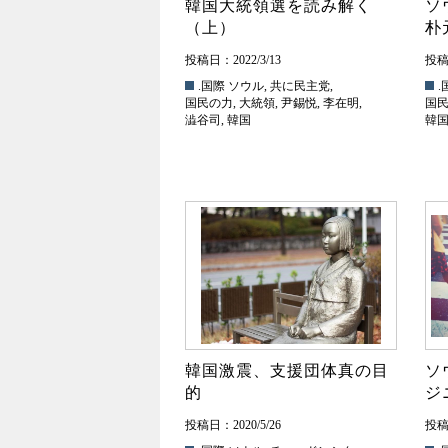
韓国大統領選を読み解く
ソ
（上）
朴
投稿日：2022/3/13
投稿日
.国際
ソウル
,
共に民主党
,
.
国民の力
,
大統領
,
尹錫悦
,
李在明
,
国
澁谷司
,
韓国
韓
韓国激震、支援団体真の目
ソ
的
ジ
投稿日：2020/5/26
投稿日