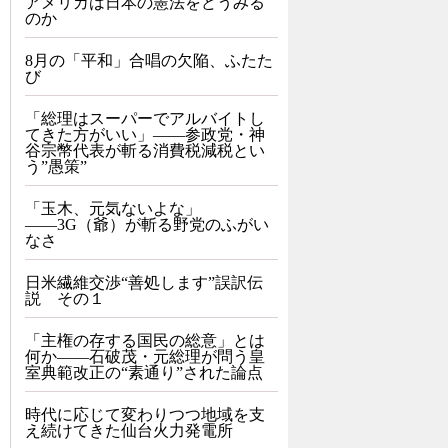
アメリカは日本の憲法をどうみる
のか
8月の「平和」合唱の欠陥、ふたた
び
「総理はスーパーでアルバイトし
てきた方がいい」――参政党・神
谷宗幣代表が斬る消費税減税とい
う”愚策”
「玉木、元気ないよな」
――3G（爺）が斬る野党のふがい
なさ
日米繊維交渉“善処します”誤訳伝
説 その１
「主権の存する国民の総意」とは
何か――石破茂・元総理が問う皇
室典範改正の“素通り”された論点
時代に応じて変わりつつ地域を支
え続けてきた仙台火力発電所