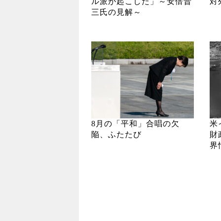
ル派が起こした」～安倍晋
対
三氏の見解～
8月の「平和」合唱の欠
米
陥、ふたたび
財
界