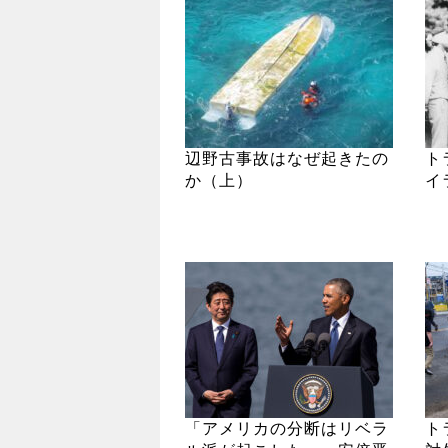
辺野古事故はなぜ起きたの
ト
か（上）
イ
「アメリカの分断はリベラ
ト