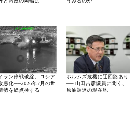
外と内政の両輪は
うみるのか
イラン停戦破綻、ロシア
ホルムズ危機に迂回路あり
政悪化──2026年7月の世
── 山田吉彦議員に聞く、
情勢を総点検する
原油調達の現在地