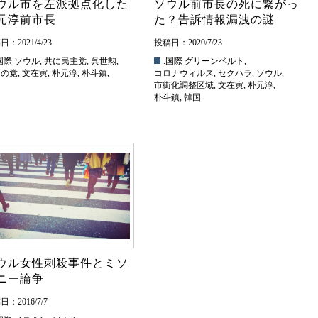
ウル市を左派拠点化した
ソウル前市長の死に繋がっ
元淳前市長
た？告訴情報漏洩の謎
：2021/4/23
投稿日：2020/7/23
国際
ソウル
,
共に民主党
,
呉世勲
,
.国際
グリーンベルト
,
民の党
,
文在寅
,
朴元淳
,
朴斗鎮
,
コロナウィルス
,
セクハラ
,
ソウル
,
国
市街化調整区域
,
文在寅
,
朴元淳
,
朴斗鎮
,
韓国
ウル女性刺殺事件とミソ
ニー論争
：2016/7/7