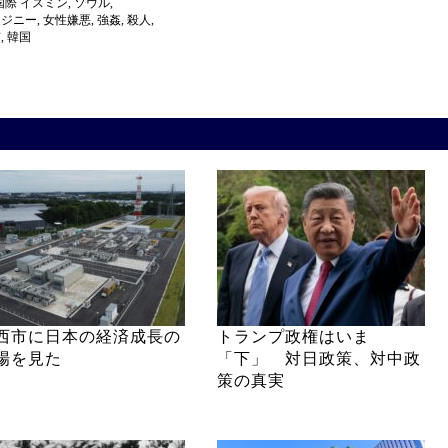
国際
イスミン
,
ソウル
,
ソジニー
,
女性嫌悪
,
強姦
,
殺人
,
南
,
韓国
西市に日本の経済成長の
トランプ政権はいま
場を見た
「下」 対日政策、対中政
策の真実