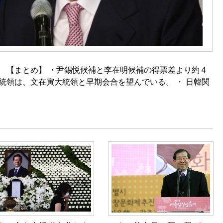
 【まとめ】 ・尹錫悦候補と李在明候補の得票差より約４
統領は、文在寅大統領と早期会合を望んでいる。 ・ 日韓関