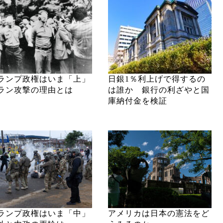
ランプ政権はいま「上」
日銀1％利上げで得するの
ラン攻撃の理由とは
は誰か 銀行の利ざやと国
庫納付金を検証
ランプ政権はいま「中」
アメリカは日本の憲法をど