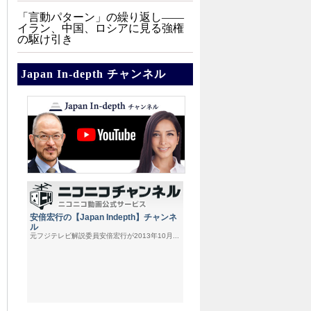
「言動パターン」の繰り返し――
イラン、中国、ロシアに見る強権
の駆け引き
Japan In-depth チャンネル