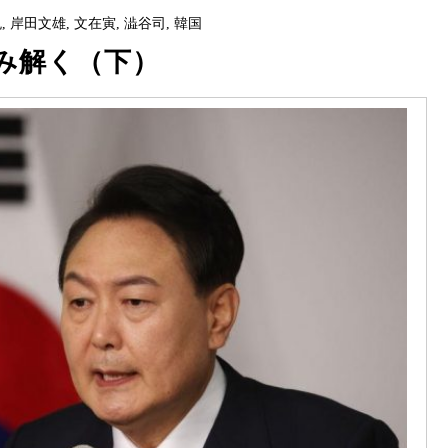
悦
,
岸田文雄
,
文在寅
,
澁谷司
,
韓国
み解く（下）