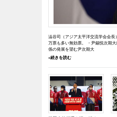
澁谷司（アジア太平洋交流学会会長）
万票も多い無効票。 ・尹錫悦次期大
係の発展を望む尹次期大
»続きを読む