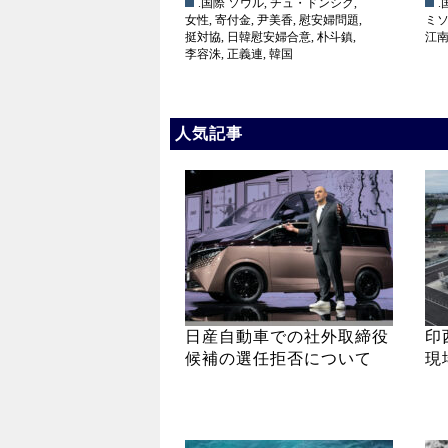
.国際
ソウル
,
チュ・ドンシク
,
.
女性
,
寄付金
,
尹美香
,
慰安婦問題
,
ミ
挺対協
,
日韓慰安婦合意
,
朴斗鎮
,
江
李容洙
,
正義連
,
韓国
人気記事
日産自動車での社外取締役
印
候補の選任拒否について
現