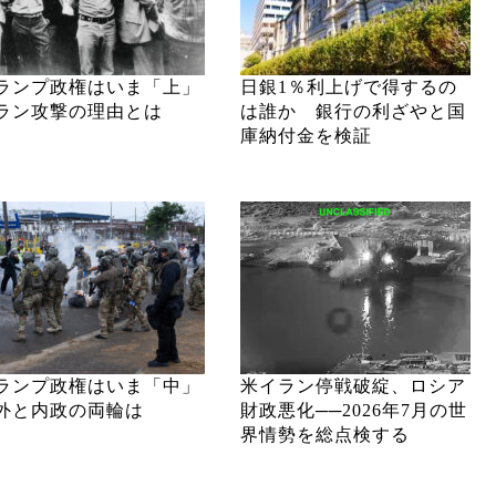
ランプ政権はいま「上」
日銀1％利上げで得するの
ラン攻撃の理由とは
は誰か 銀行の利ざやと国
庫納付金を検証
ランプ政権はいま「中」
米イラン停戦破綻、ロシア
外と内政の両輪は
財政悪化──2026年7月の世
界情勢を総点検する