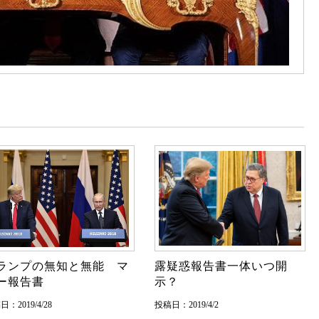
ランプの無知と無能 マ
露疑惑報告書一体いつ開
ー報告書
示？
：2019/4/28
投稿日：2019/4/2