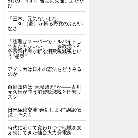
8月の「平和」合唱の欠陥、ふたた
び
「玉木、元気ないよな」
――3G（爺）が斬る野党のふがい
なさ
「総理はスーパーでアルバイトし
てきた方がいい」――参政党・神
谷宗幣代表が斬る消費税減税とい
う”愚策”
アメリカは日本の憲法をどうみる
のか
自維政権は“天城越え”か――古川
元久氏が問う消費税減税と円安リ
スク
日米繊維交渉“善処します”誤訳伝
説 その１
時代に応じて変わりつつ地域を支
え続けてきた仙台火力発電所