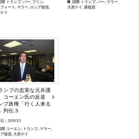
国際
トランプ
,
バー
,
フリン
,
.国際
トランプ
,
バー
,
マラー
,
ナフォート
,
マラー
,
ロシア疑惑
,
大原ケイ
,
露疑惑
原ケイ
ランプの忠実な元弁護
 コーエン氏の反逆 ト
ンプ政権「行く人来る
」列伝３
：2019/3/3
国際
コーエン
,
トランプ
,
マラー
,
シア疑惑
,
大原ケイ