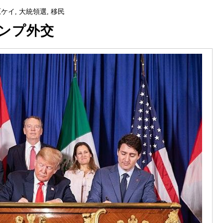
原ケイ
,
大統領選
,
移民
ンプ外交