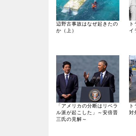
辺野古事故はなぜ起きたの
ト
か（上）
イ
「アメリカの分断はリベラ
ト
ル派が起こした」～安倍晋
対
三氏の見解～