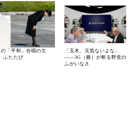
月の「平和」合唱の欠
「玉木、元気ないよな」
、ふたたび
――3G（爺）が斬る野党の
ふがいなさ