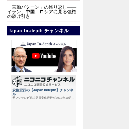
「言動パターン」の繰り返し――
イラン、中国、ロシアに見る強権
の駆け引き
Japan In-depth チャンネル