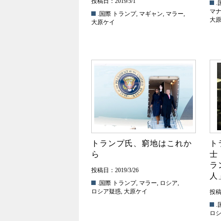
投稿日：2019/5/1
.
マ
.国際
トランプ
,
マギャン
,
マラー
,
大
大原ケイ
トランプ氏、窮地はこれか
ト
ら
士
ラ
投稿日：2019/3/26
人
.国際
トランプ
,
マラー
,
ロシア
,
ロシア疑惑
,
大原ケイ
投稿日
.
ロ