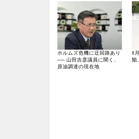
ホルムズ危機に迂回路あり
8
── 山田吉彦議員に聞く、
陥
原油調達の現在地